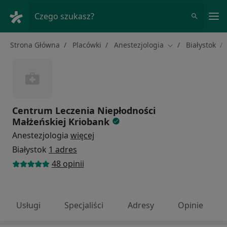
Me
Czego szukasz?
Strona Główna
Placówki
Anestezjologia
Białystok
Zmień miasto
Centrum Leczenia Niepłodności
Małżeńskiej Kriobank
Anestezjologia
więcej
Białystok
1 adres
48 opinii
Usługi
Specjaliści
Adresy
Opinie