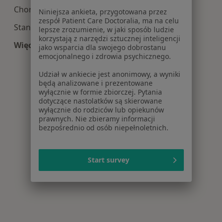
Choroby kręgosłupa w Białymstoku
Niniejsza ankieta, przygotowana przez
zespół Patient Care Doctoralia, ma na celu
Stany pourazowe w Białymstoku
lepsze zrozumienie, w jaki sposób ludzie
korzystają z narzędzi sztucznej inteligencji
Więcej (15)
jako wsparcia dla swojego dobrostanu
Więcej w kategorii: Najczęście leczone choroby
emocjonalnego i zdrowia psychicznego.
Udział w ankiecie jest anonimowy, a wyniki
będą analizowane i prezentowane
wyłącznie w formie zbiorczej. Pytania
dotyczące nastolatków są skierowane
wyłącznie do rodziców lub opiekunów
prawnych. Nie zbieramy informacji
bezpośrednio od osób niepełnoletnich.
Start survey