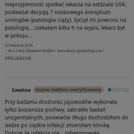
nieprzyjemność spotkać lekarza na oddziale USK,
podważał decyzję 7 osobowego konsylium
urologów (patologia ciąży), życzył mi powrotu na
patologię… czekałam kilka h na wypis, lekarz był
w pokoju…
20 kwietnia 2026
•
dr n. med. Sławomir Redźko
•
konsultacja ginekologiczna
•
w opinii użytkownika Paulina
zgłoś nadużycie
Ewelina
Numer telefonu zweryfikowany
E
Przy badaniu drożności jajowodów wykonała
tylko biocenoza pochwy, zabrakło badań
urogenitalnych, posiewów długo dochodziłam do
siebie po ciężkie infekcji zmieniłam klinikę.
Dobrze że infekcja nie „ zabetonowała „