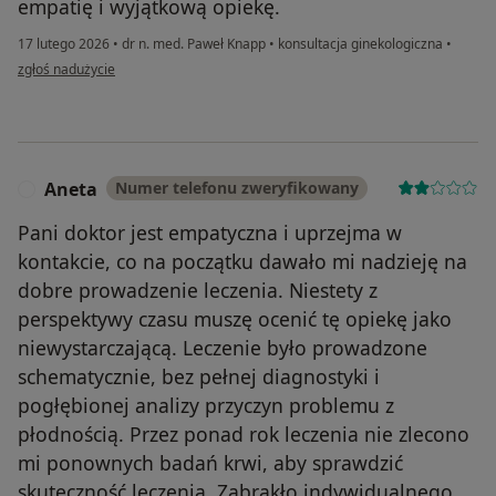
empatię i wyjątkową opiekę.
17 lutego 2026
•
dr n. med. Paweł Knapp
•
konsultacja ginekologiczna
•
w opinii użytkownika Alicja
zgłoś nadużycie
Aneta
Numer telefonu zweryfikowany
A
Pani doktor jest empatyczna i uprzejma w
kontakcie, co na początku dawało mi nadzieję na
dobre prowadzenie leczenia. Niestety z
perspektywy czasu muszę ocenić tę opiekę jako
niewystarczającą. Leczenie było prowadzone
schematycznie, bez pełnej diagnostyki i
pogłębionej analizy przyczyn problemu z
płodnością. Przez ponad rok leczenia nie zlecono
mi ponownych badań krwi, aby sprawdzić
skuteczność leczenia. Zabrakło indywidualnego