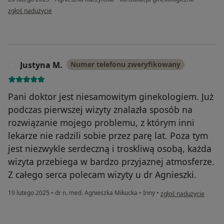
w opinii użytkownika Pacjent
zgłoś nadużycie
Justyna M.
Numer telefonu zweryfikowany
J
Pani doktor jest niesamowitym ginekologiem. Już
podczas pierwszej wizyty znalazła sposób na
rozwiązanie mojego problemu, z którym inni
lekarze nie radzili sobie przez parę lat. Poza tym
jest niezwykle serdeczną i troskliwą osobą, każda
wizyta przebiega w bardzo przyjaznej atmosferze.
Z całego serca polecam wizyty u dr Agnieszki.
w opinii użytkownika J
19 lutego 2025
•
dr n. med. Agnieszka Mikucka
•
Inny
•
zgłoś nadużycie