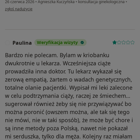
26 czerwca 2026
•
Agnieszka Kuczyńska
•
konsultacja ginekologiczna
•
w opinii użytkownika Klaudia
zgłoś nadużycie
Paulina
Weryfikacja wizyty
P
Bardzo nie polecam. Bylam w kriobanku
dwukrotnie u lekarza. Wcześniejsza ciąże
prowadziła inna doktor. Tu lekarz wykazał się
zerową empatią, żartem o wadach genetycznych,
totalne olanie pacjentki. Wypisał mi leki zalecone
w celu podtrzymania ciąży, raczej ze śmiechem…
sugerował również żeby się nie przywiązywać bo
można poronić (owszem można, ale tak się tego
nie mówi, nie w taki sposób), że może być chore i
są inne metody poza Polską, nawet nie pokazał
mi serduszka, tylko dla męża. Kolejny raz miałam