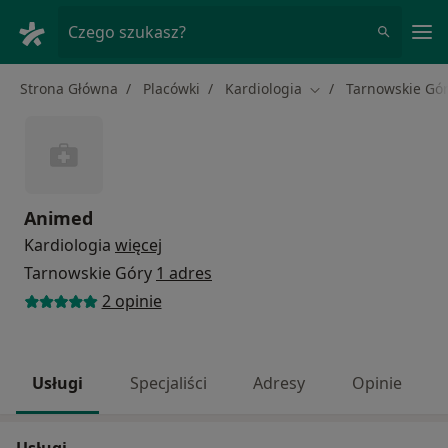
Me
Czego szukasz?
Strona Główna
Placówki
Kardiologia
Tarnowskie Gó
Zmień miasto
Animed
Kardiologia
więcej
Tarnowskie Góry
1 adres
2 opinie
Usługi
Specjaliści
Adresy
Opinie
Usługi