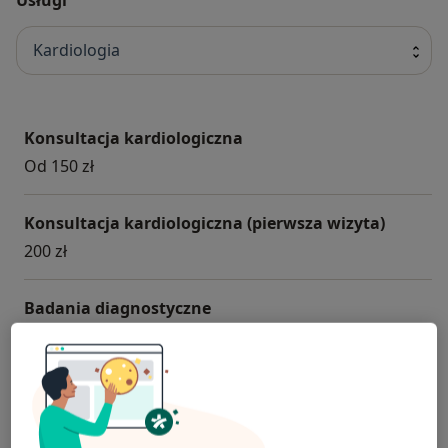
Kardiologia
Konsultacja kardiologiczna
Od 150 zł
Konsultacja kardiologiczna (pierwsza wizyta)
200 zł
Badania diagnostyczne
USG
Badania profilaktyczne