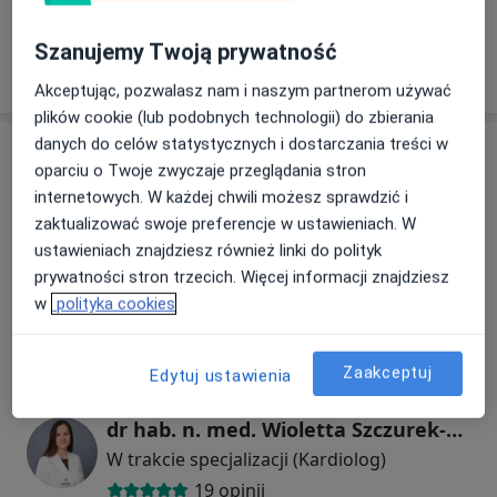
Szanujemy Twoją prywatność
W jaki sposób ustalane są ceny?
Akceptując, pozwalasz nam i naszym partnerom używać
plików cookie (lub podobnych technologii) do zbierania
danych do celów statystycznych i dostarczania treści w
Specjaliści
oparciu o Twoje zwyczaje przeglądania stron
internetowych. W każdej chwili możesz sprawdzić i
Kardiolog
zaktualizować swoje preferencje w ustawieniach. W
ustawieniach znajdziesz również linki do polityk
prywatności stron trzecich. Więcej informacji znajdziesz
lek. Monika Bajor
w
polityka cookies
Kardiolog, Internista
1 opinia
Zaakceptuj
Edytuj ustawienia
dr hab. n. med. Wioletta Szczurek-Wasilewicz
W trakcie specjalizacji (Kardiolog)
19 opinii