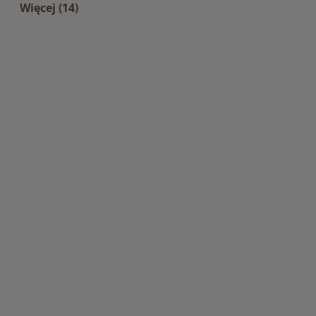
Więcej (14)
Więcej w kategorii: Centra medyczne Kardiolog