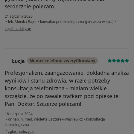
serdecznie polecam
21 stycznia 2026
•
lek. Monika Bajor
•
konsultacja kardiologiczna (pierwsza wizyta)
•
w opinii użytkownika Małgorzata
zgłoś nadużycie
Łucja
Numer telefonu zweryfikowany
Ł
Profesjonalizm, zaangażowanie, dokładna analiza
wyników i stanu zdrowia, w razie potrzeby
konsultacja telefoniczna - miałam wielkie
szczęście, że po zawale trafiłam pod opiekę tej
Pani Doktor. Szczerze polecam!
18 sierpnia 2024
•
dr hab. n. med. Wioletta Szczurek-Wasilewicz
•
konsultacja
kardiologiczna
w opinii użytkownika Łucja
•
zgłoś nadużycie