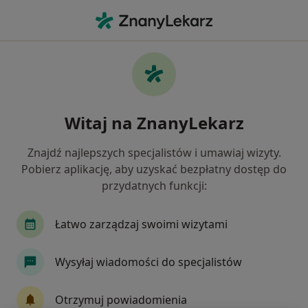
Me
Anestezjologia • Ostrowiec Świętokrzyski, świętokrzyskie
Filtry
• 1
Mapa
Anestezjologia placówki w Ostrowcu
Witaj na ZnanyLekarz
Świętokrzyskim
Jak działają wyniki wyszukiwania
Znajdź najlepszych specjalistów i umawiaj wizyty.
Pobierz aplikację, aby uzyskać bezpłatny dostęp do
przydatnych funkcji:
Łatwo zarządzaj swoimi wizytami
Wysyłaj wiadomości do specjalistów
Zespół Opieki Zdrowotnej w Ostrowcu
Otrzymuj powiadomienia
Świętokrzyskim