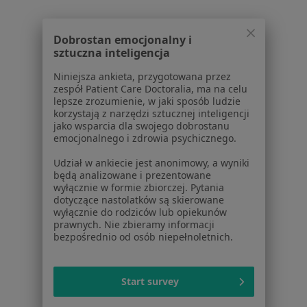
Cennik
Dla lekarzy
Dla placówek medycznych
Dobrostan emocjonalny i
sztuczna inteligencja
Noa Notes
nowość
Baza wiedzy
Niniejsza ankieta, przygotowana przez
Centrum Pomocy dla Specjalisty
zespół Patient Care Doctoralia, ma na celu
lepsze zrozumienie, w jaki sposób ludzie
Kontakt
korzystają z narzędzi sztucznej inteligencji
ZnanyLekarz - Strona główna
jako wsparcia dla swojego dobrostanu
emocjonalnego i zdrowia psychicznego.
ZnanyLekarz Sp. z o.o.
Udział w ankiecie jest anonimowy, a wyniki
ul. Kolejowa 5/7
będą analizowane i prezentowane
01-217 Warszawa, Polska
wyłącznie w formie zbiorczej. Pytania
dotyczące nastolatków są skierowane
NIP: ⁠7010224868
wyłącznie do rodziców lub opiekunów
prawnych. Nie zbieramy informacji
KRS: ⁠0000347997
bezpośrednio od osób niepełnoletnich.
REGON: ⁠142276657
Sąd Rejonowy dla m.st. Warszawy w Warszawie XII
Start survey
Wydział Gospodarczy KRS