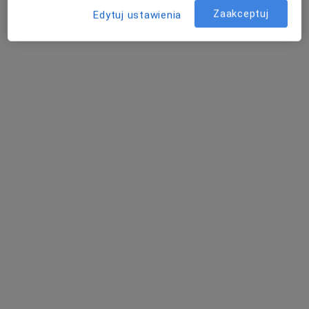
Zaakceptuj
Edytuj ustawienia
Szpitalna 4, Opatów
•
Mapa
Brak dostępnych specjalistów z wolnymi terminami w tym centrum medycznym.
Pokaż profil
Vertimed w Ostrowcu Świętokrzyskim
·
Więcej
Anestezjologia, Neurologia, Laryngologia
11 Listopada 3 G, Ostrowiec Świętokrzyski
•
Mapa
Brak dostępnych specjalistów z wolnymi terminami w tym centrum medycznym.