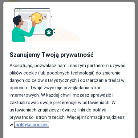
·
Więcej
Anestezjologia, Interna, Nefrologia
11 opinii
Nasza średnia ocena na App Store to 4.9 i 4.1 na
Szymanowskiego 11, Ostrowiec Świętokrzyski
•
Mapa
Google Play Store
Brak dostępnych specjalistów z wolnymi terminami w tym centrum medycznym.
Pokaż profil
Szanujemy Twoją prywatność
Akceptując, pozwalasz nam i naszym partnerom używać
plików cookie (lub podobnych technologii) do zbierania
danych do celów statystycznych i dostarczania treści w
oparciu o Twoje zwyczaje przeglądania stron
internetowych. W każdej chwili możesz sprawdzić i
zaktualizować swoje preferencje w ustawieniach. W
ustawieniach znajdziesz również linki do polityk
prywatności stron trzecich. Więcej informacji znajdziesz
Samodzielny Publiczny Zespół Zakładów
w
polityka cookies
Opieki Zdrowotnej w Opatowie
·
Więcej
Anestezjologia, Pediatria, Medycyna rodzinna