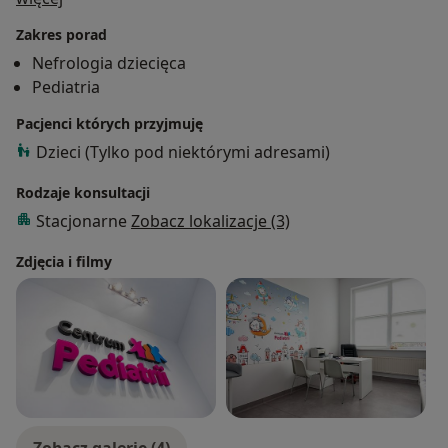
postawienia trafnej diagnozy, jak też wykonuję
Zakres porad
bardziej inwazyjne procedury przy jego użyciu m. in.
Nefrologia dziecięca
takie jak biopsja nerki.
Pediatria
Pacjenci których przyjmuję
Dzieci (Tylko pod niektórymi adresami)
Rodzaje konsultacji
Stacjonarne
Zobacz lokalizacje (3)
Zdjęcia i filmy