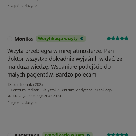
w opinii użytkownika J.
•
zgłoś nadużycie
Monika
Weryfikacja wizyty
M
Wizyta przebiegła w miłej atmosferze. Pan
doktor wszystko dokładnie wyjaśnił, widać, że
ma dużą wiedzę. Wspaniałe podejście do
małych pacjentów. Bardzo polecam.
13 października 2025
•
Centrum Pediatrii Białystok / Centrum Medyczne Pułaskiego
•
konsultacja nefrologiczna dzieci
w opinii użytkownika Monika
•
zgłoś nadużycie
Katarzyna
Weryfikacja wizyty
K