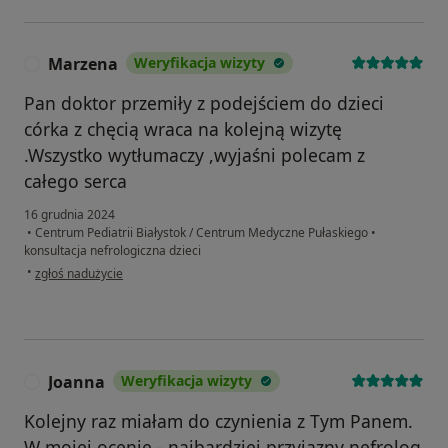
Marzena
Weryfikacja wizyty
M
Pan doktor przemiły z podejściem do dzieci
córka z chęcią wraca na kolejną wizytę
.Wszystko wytłumaczy ,wyjaśni polecam z
całego serca
16 grudnia 2024
•
Centrum Pediatrii Białystok / Centrum Medyczne Pułaskiego
•
konsultacja nefrologiczna dzieci
w opinii użytkownika Marzena
•
zgłoś nadużycie
Joanna
Weryfikacja wizyty
J
Kolejny raz miałam do czynienia z Tym Panem.
W mojej ocenie - najbardziej przyjazny nefrolog