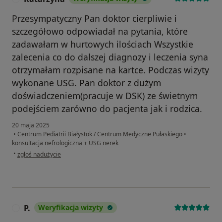
Przesympatyczny Pan doktor cierpliwie i
szczegółowo odpowiadał na pytania, które
zadawałam w hurtowych ilościach Wszystkie
zalecenia co do dalszej diagnozy i leczenia syna
otrzymałam rozpisane na kartce. Podczas wizyty
wykonane USG. Pan doktor z dużym
doświadczeniem(pracuje w DSK) ze świetnym
podejściem zarówno do pacjenta jak i rodzica.
20 maja 2025
•
Centrum Pediatrii Białystok / Centrum Medyczne Pułaskiego
•
konsultacja nefrologiczna + USG nerek
w opinii użytkownika Katarzyna
•
zgłoś nadużycie
P.
Weryfikacja wizyty
P