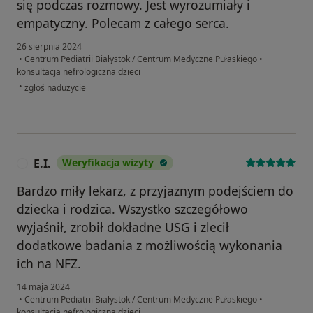
się podczas rozmowy. Jest wyrozumiały i
empatyczny. Polecam z całego serca.
26 sierpnia 2024
•
Centrum Pediatrii Białystok / Centrum Medyczne Pułaskiego
•
konsultacja nefrologiczna dzieci
w opinii użytkownika Marta
•
zgłoś nadużycie
E.I.
Weryfikacja wizyty
E
Bardzo miły lekarz, z przyjaznym podejściem do
dziecka i rodzica. Wszystko szczegółowo
wyjaśnił, zrobił dokładne USG i zlecił
dodatkowe badania z możliwością wykonania
ich na NFZ.
14 maja 2024
•
Centrum Pediatrii Białystok / Centrum Medyczne Pułaskiego
•
konsultacja nefrologiczna dzieci