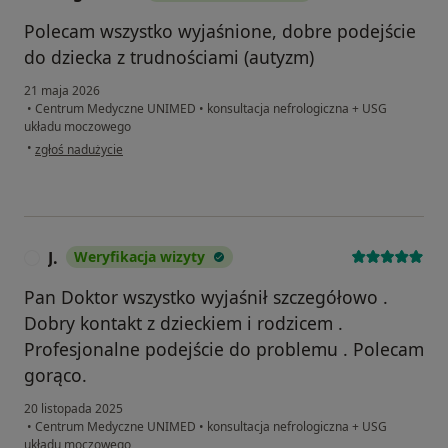
Polecam wszystko wyjaśnione, dobre podejście
do dziecka z trudnościami (autyzm)
21 maja 2026
•
Centrum Medyczne UNIMED
•
konsultacja nefrologiczna + USG
układu moczowego
w opinii użytkownika Magdalena
•
zgłoś nadużycie
J.
Weryfikacja wizyty
J
Pan Doktor wszystko wyjaśnił szczegółowo .
Dobry kontakt z dzieckiem i rodzicem .
Profesjonalne podejście do problemu . Polecam
gorąco.
20 listopada 2025
•
Centrum Medyczne UNIMED
•
konsultacja nefrologiczna + USG
układu moczowego