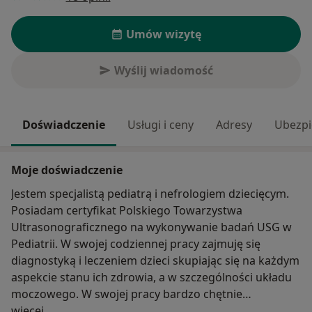
Umów wizytę
Wyślij wiadomość
Doświadczenie
Usługi i ceny
Adresy
Ubezpi
Moje doświadczenie
Jestem specjalistą pediatrą i nefrologiem dziecięcym.
Posiadam certyfikat Polskiego Towarzystwa
Ultrasonograficznego na wykonywanie badań USG w
Pediatrii. W swojej codziennej pracy zajmuję się
diagnostyką i leczeniem dzieci skupiając się na każdym
aspekcie stanu ich zdrowia, a w szczególności układu
moczowego. W swojej pracy bardzo chętnie
O mnie
wykorzystuję, aparat USG, dający szybką możliwość
więcej