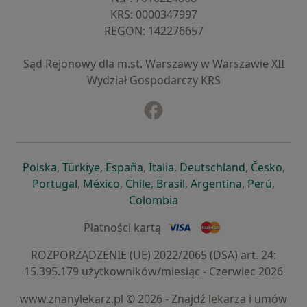
KRS: ⁠0000347997
REGON: ⁠142276657
Sąd Rejonowy dla m.st. Warszawy w Warszawie XII
Wydział Gospodarczy KRS
Facebook
otwiera się w nowej karcie
otwiera się w nowej karcie
otwiera się w nowej karcie
otwiera się w nowej karcie
otwiera się w nowej karci
otwiera się
otwi
Polska
,
Türkiye
,
España
,
Italia
,
Deutschland
,
Česko
,
otwiera się w nowej karcie
otwiera się w nowej karcie
otwiera się w nowej karcie
otwiera się w nowej kar
otwiera się 
otwier
Portugal
,
México
,
Chile
,
Brasil
,
Argentina
,
Perú
,
otwiera się w nowej karc
Colombia
Płatności kartą
ROZPORZĄDZENIE (UE) 2022/2065 (DSA) art. 24:
15.395.179 użytkowników/miesiąc - Czerwiec 2026
www.znanylekarz.pl © 2026 - Znajdź lekarza i umów