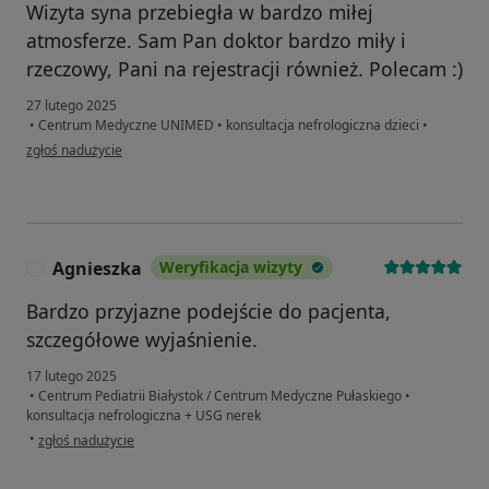
Wizyta syna przebiegła w bardzo miłej
atmosferze. Sam Pan doktor bardzo miły i
rzeczowy, Pani na rejestracji również. Polecam :)
27 lutego 2025
•
Centrum Medyczne UNIMED
•
konsultacja nefrologiczna dzieci
•
w opinii użytkownika P.
zgłoś nadużycie
Agnieszka
Weryfikacja wizyty
A
Bardzo przyjazne podejście do pacjenta,
szczegółowe wyjaśnienie.
17 lutego 2025
•
Centrum Pediatrii Białystok / Centrum Medyczne Pułaskiego
•
konsultacja nefrologiczna + USG nerek
w opinii użytkownika Agnieszka
•
zgłoś nadużycie