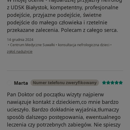
z UDSK Białystok, kompetentny, profesjonalne
podejście, przyjazne podejście, świetne
podejście do małego człowieka i rzetelnie
przekazane zalecenia. Polecam z całego serca.
14 grudnia 2024
•
Centrum Medyczne Suwałki
•
konsultacja nefrologiczna dzieci
•
w opinii użytkownika Joanna
zgłoś nadużycie
Marta
Numer telefonu zweryfikowany
M
Pan Doktor od początku wizyty najpierw
nawiązuje kontakt z dzieckiem,co mnie bardzo
ucieszyło. Bardzo dokładnie wyjaśnia,tłumaczy
sposób dalszego postępowania, ewentualnego
leczenia czy potrzebnych zabiegów. Nie spieszy