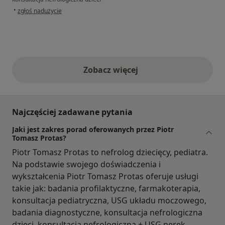
w opinii użytkownika E.I.
•
zgłoś nadużycie
Zobacz więcej
opinie powyżej
Najczęściej zadawane pytania
Jaki jest zakres porad oferowanych przez Piotr
Tomasz Protas?
Piotr Tomasz Protas to nefrolog dziecięcy, pediatra.
Na podstawie swojego doświadczenia i
wykształcenia Piotr Tomasz Protas oferuje usługi
takie jak: badania profilaktyczne, farmakoterapia,
konsultacja pediatryczna, USG układu moczowego,
badania diagnostyczne, konsultacja nefrologiczna
dzieci, konsultacja nefrologiczna + USG nerek,