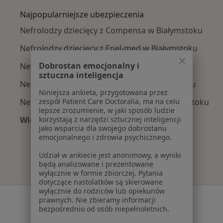
Najpopularniejsze ubezpieczenia
Nefrolodzy dziecięcy z Compensa w Białymstoku
Nefrolodzy dziecięcy z Enel-med w Białymstoku
Dobrostan emocjonalny i
Nefrolodzy dziecięcy z Allianz w Białymstoku
sztuczna inteligencja
Nefrolodzy dziecięcy z POLMED w Białymstoku
Niniejsza ankieta, przygotowana przez
zespół Patient Care Doctoralia, ma na celu
Nefrolodzy dziecięcy z Signal Iduna w Białymstoku
lepsze zrozumienie, w jaki sposób ludzie
korzystają z narzędzi sztucznej inteligencji
Więcej (1)
jako wsparcia dla swojego dobrostanu
Więcej w kategorii: Najpopularniejsze ubezpie
emocjonalnego i zdrowia psychicznego.
Udział w ankiecie jest anonimowy, a wyniki
będą analizowane i prezentowane
wyłącznie w formie zbiorczej. Pytania
dotyczące nastolatków są skierowane
wyłącznie do rodziców lub opiekunów
Serwis
prawnych. Nie zbieramy informacji
bezpośrednio od osób niepełnoletnich.
Regulamin