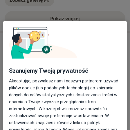
Zobacz galerię (4)
Pokaż więcej
o doświadczeniu
Usługi i ceny
Konsultacja nefrologiczna dzieci
Umów wizytę
300 zł - 420 zł
Szczegóły
Szanujemy Twoją prywatność
Konsultacja pediatryczna
Akceptując, pozwalasz nam i naszym partnerom używać
Umów wizytę
Od 250 zł
Szczegóły
plików cookie (lub podobnych technologii) do zbierania
danych do celów statystycznych i dostarczania treści w
Badania diagnostyczne
oparciu o Twoje zwyczaje przeglądania stron
Szczegóły
internetowych. W każdej chwili możesz sprawdzić i
zaktualizować swoje preferencje w ustawieniach. W
ustawieniach znajdziesz również linki do polityk
Badania profilaktyczne
prywatności stron trzecich. Więcej informacji znajdziesz