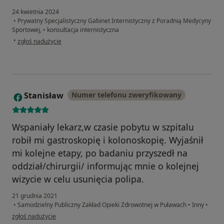
24 kwietnia 2024
•
Prywatny Specjalistyczny Gabinet Internistyczny z Poradnią Medycyny
Sportowej,
•
konsultacja internistyczna
w opinii użytkownika Leszek
•
zgłoś nadużycie
Stanisław
Numer telefonu zweryfikowany
S
Wspaniały lekarz,w czasie pobytu w szpitalu
robił mi gastroskopię i kolonoskopię. Wyjaśnił
mi kolejne etapy, po badaniu przyszedł na
oddział/chirurgii/ informując mnie o kolejnej
wizycie w celu usunięcia polipa.
21 grudnia 2021
•
Samodzielny Publiczny Zakład Opieki Zdrowotnej w Puławach
•
Inny
•
w opinii użytkownika Stanisław
zgłoś nadużycie