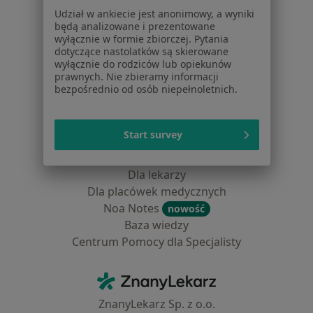
Placówki medyczne
Udział w ankiecie jest anonimowy, a wyniki
Pytania i odpowiedzi
będą analizowane i prezentowane
Usługi i zabiegi
wyłącznie w formie zbiorczej. Pytania
dotyczące nastolatków są skierowane
Choroby
wyłącznie do rodziców lub opiekunów
Pomoc
prawnych. Nie zbieramy informacji
Aplikacje mobilne
bezpośrednio od osób niepełnoletnich.
Blog dla pacjentów
Dla profesjonalistów
Start survey
Cennik
Dla lekarzy
Dla placówek medycznych
Noa Notes
nowość
Baza wiedzy
Centrum Pomocy dla Specjalisty
Kontakt
ZnanyLekarz - Strona główna
ZnanyLekarz Sp. z o.o.