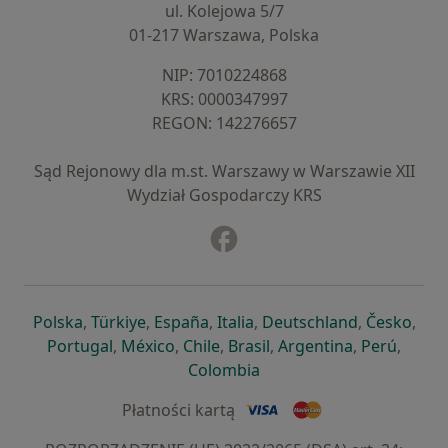
ul. Kolejowa 5/7
01-217 Warszawa, Polska
NIP: ⁠7010224868
KRS: ⁠0000347997
REGON: ⁠142276657
Sąd Rejonowy dla m.st. Warszawy w Warszawie XII
Wydział Gospodarczy KRS
Facebook
otwiera się w nowej karcie
otwiera się w nowej karcie
otwiera się w nowej karcie
otwiera się w nowej karcie
otwiera się w nowej karci
otwiera się
otwi
Polska
,
Türkiye
,
España
,
Italia
,
Deutschland
,
Česko
,
otwiera się w nowej karcie
otwiera się w nowej karcie
otwiera się w nowej karcie
otwiera się w nowej kar
otwiera się 
otwier
Portugal
,
México
,
Chile
,
Brasil
,
Argentina
,
Perú
,
otwiera się w nowej karc
Colombia
Płatności kartą