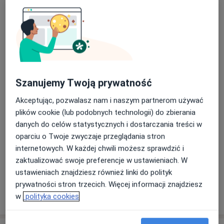
Adres 1
Adres 2
Adres 3
Adres 4
Samodzielny Publiczny Zakład Opieki
Zdrowotnej w Puławach
Józefa Bema 1,
24-100
Puławy
Szanujemy Twoją prywatność
Akceptując, pozwalasz nam i naszym partnerom używać
Powiększ mapę
otwiera się w nowej karcie
plików cookie (lub podobnych technologii) do zbierania
danych do celów statystycznych i dostarczania treści w
Dostępność
W tym gabinecie nie można umawiać wizyt przez
oparciu o Twoje zwyczaje przeglądania stron
internet
internetowych. W każdej chwili możesz sprawdzić i
Co mam zrobić w tej sytuacji?
zaktualizować swoje preferencje w ustawieniach. W
ustawieniach znajdziesz również linki do polityk
prywatności stron trzecich. Więcej informacji znajdziesz
Pokaż więcej
w
polityka cookies
o adresie