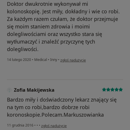
Doktor dwukrotnie wykonywał mi
kolonoskopię. Jest miły, dokładny i wie co robi.
Za każdym razem czułam, że doktor przejmuje
się moim staniem zdrowia i moimi
dolegliwościami oraz wszystko stara się
wytłumaczyć i znaleźć przyczynę tych
dolegliwości.
w opinii użytkownika pacjent
14 lutego 2020
•
Medical
•
Inny
•
zgłoś nadużycie
Zofia Makijewska
Bardzo miły i doświadczony lekarz znający się
na tym co robi,bardzo dobrze robi
koronoskopie.Polecam.Markuszowianka
w opinii użytkownika Zofia Makijewska
11 grudnia 2016
•
•
•
zgłoś nadużycie