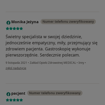
Monika Jeżyna
Numer telefonu zweryfikowany
M
Świetny specjalista w swojej dziedzinie,
jednocześnie empatyczny, miły, przejmujący się
zdrowiem pacjenta. Gastroskopię wykonuje
pierwszorzędnie. Serdecznie polecam.
9 listopada 2021
•
Zakład Opieki Zdrowotnej MEDICAL
•
Inny
•
w opinii użytkownika Monika Jeżyna
zgłoś nadużycie
pacjent
Numer telefonu zweryfikowany
P