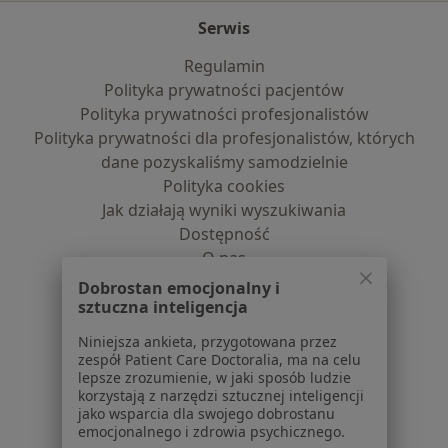
Serwis
Regulamin
Polityka prywatności pacjentów
Polityka prywatności profesjonalistów
Polityka prywatności dla profesjonalistów, których
dane pozyskaliśmy samodzielnie
Polityka cookies
Jak działają wyniki wyszukiwania
Dostępność
O nas
Praca
Rekrutujemy!
Dobrostan emocjonalny i
Partnerzy
sztuczna inteligencja
Centrum prasowe
Niniejsza ankieta, przygotowana przez
Kontakt
zespół Patient Care Doctoralia, ma na celu
lepsze zrozumienie, w jaki sposób ludzie
Dla pacjentów
korzystają z narzędzi sztucznej inteligencji
jako wsparcia dla swojego dobrostanu
Lekarze
emocjonalnego i zdrowia psychicznego.