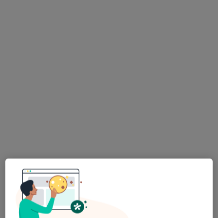
Andrzej Stanisław Skrzyński
Internista, Kardiolog
38 opinii
Spółdzielcza 7 / 4, Łuków
•
Mapa
Indywidualny Kardiologiczno-Internistyczny Gabinet Lekarski
Specjalista nie oferuje umawiania online pod tym adresem.
Poproś o wizytę
Dostępni specjaliści
Specjaliści znajdują się poza Łuków, lubelskie, w
obszarach bliskich Twojemu wyszukiwaniu.