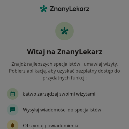
Me
Internista • Łuków, lubelskie
Filtry
Mapa
Polecani interniści w Łukowie
Witaj na ZnanyLekarz
Jak działają wyniki wyszukiwania
Znajdź najlepszych specjalistów i umawiaj wizyty.
Pobierz aplikację, aby uzyskać bezpłatny dostęp do
przydatnych funkcji:
Łatwo zarządzaj swoimi wizytami
Wysyłaj wiadomości do specjalistów
Nowy profil na ZnanyLekarz
lek. Jarosław Jastrzębowski
Otrzymuj powiadomienia