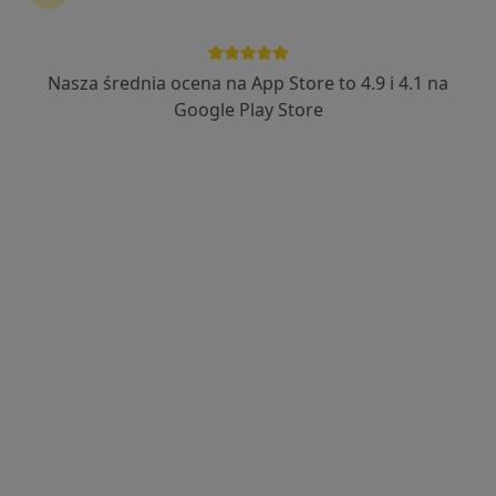
·
Więcej
Internista, Gastrolog
Adres 1
Adres 2
Nasza średnia ocena na App Store to 4.9 i 4.1 na
Google Play Store
Sienkiewicza 4, Łuków
•
Mapa
MEDIKO
Konsultacja gastroenterologiczna
250 zł
Specjalista nie oferuje umawiania online pod tym adresem.
Poproś o wizytę