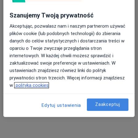
Szanujemy Twoją prywatność
Akceptując, pozwalasz nam i naszym partnerom używać
plików cookie (lub podobnych technologii) do zbierania
danych do celów statystycznych i dostarczania treści w
lek. Krzysztof Świderski
oparciu o Twoje zwyczaje przeglądania stron
·
Więcej
internetowych. W każdej chwili możesz sprawdzić i
Internista, Kardiolog
102 opinie
zaktualizować swoje preferencje w ustawieniach. W
ustawieniach znajdziesz również linki do polityk
Stefana Kardynała Wyszyńskiego 17/5a, Radzyń Podlaski
•
Mapa
prywatności stron trzecich. Więcej informacji znajdziesz
Gabinet Kardiologiczny
w
polityka cookies
ECHO serca
250 zł
Specjalista nie oferuje umawiania online pod tym adresem.
Zaakceptuj
Edytuj ustawienia
Poproś o wizytę