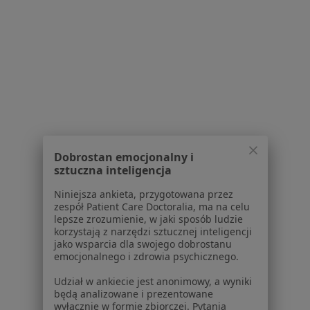
W pobliżu Łukowa
Interniści w Siedlcach
Interniści w Parczewie
Interniści w Radzyniu Podlaskim
Interniści w Rykach
Interniści w Łosicach
Dobrostan emocjonalny i
Więcej (9)
sztuczna inteligencja
Więcej w kategorii: W pobliżu Łukowa
Niniejsza ankieta, przygotowana przez
zespół Patient Care Doctoralia, ma na celu
Najczęstsze schorzenia
lepsze zrozumienie, w jaki sposób ludzie
Bóle brzucha Łuków
korzystają z narzędzi sztucznej inteligencji
jako wsparcia dla swojego dobrostanu
Niepłodność Łuków
emocjonalnego i zdrowia psychicznego.
Celiakia Łuków
Udział w ankiecie jest anonimowy, a wyniki
będą analizowane i prezentowane
Choroba wrzodowa Łuków
wyłącznie w formie zbiorczej. Pytania