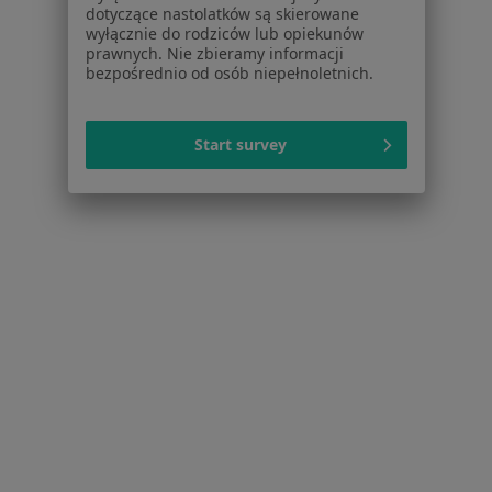
dotyczące nastolatków są skierowane
Choroby nerek Łuków
wyłącznie do rodziców lub opiekunów
prawnych. Nie zbieramy informacji
Więcej (9)
bezpośrednio od osób niepełnoletnich.
Więcej w kategorii: Najczęstsze schorzenia
Start survey
Strona Główna
Internista
Łuków
Zmień miasto
Serwis
Regulamin
Polityka prywatności pacjentów
Polityka prywatności profesjonalistów
Polityka prywatności dla profesjonalistów, których
dane pozyskaliśmy samodzielnie