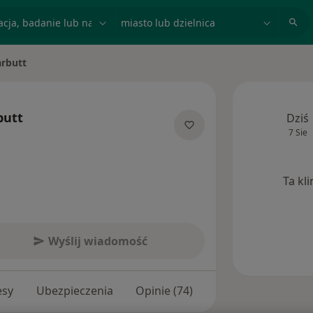
acja, badanie lub nazwisko
miasto lub dzielnica
arbutt
o
butt
Dziś
7 Sie
lizacjach
Ta kl
Wyślij wiadomość
esy
Ubezpieczenia
Opinie (74)