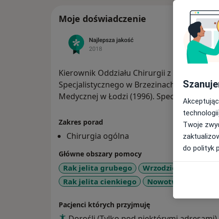
Moje doświadczenie
Kierownik Oddziału Chirurgii z pododdziałe
Szanuje
Specjalistycznego w Brzezinach. Doktor n
Medycznej w Łodzi (1996). Specjalista chirur
Akceptując
technologii
Zakres porad
Twoje zwyc
Chirurgia ogólna
zaktualizo
do polityk 
Główne obszary pomocy
Rak jelita grubego
Wrzodziejące zapale
Rak jelita cienkiego
Nowotwory
Hem
Pacjenci których przyjmuję
Dorośli (Tylko pod niektórymi adresami)