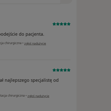
odejście do pacjenta.
w opinii użytkownika Qq
cja chirurgiczna
•
zgłoś nadużycie
ał najlepszego specjalistę od
w opinii użytkownika MU
tacja chirurgiczna
•
zgłoś nadużycie