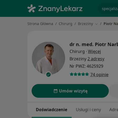
specjaliz
Strona Główna
Chirurg
Brzeziny
Piotr N
Zmień miast
dr n. med.
Piotr Nar
O specja
Chirurg
·
Więcej
Brzeziny
2 adresy
Nr PWZ: 4625929
74 opinie
Umów wizytę
Doświadczenie
Usługi i ceny
Adr