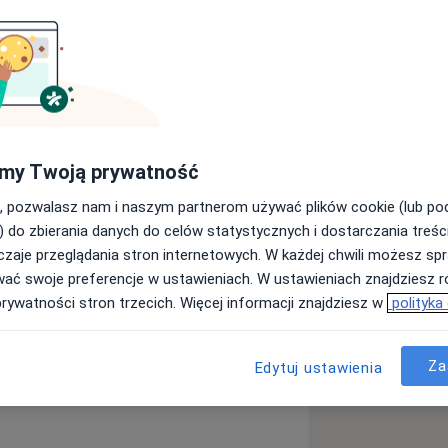
m Chirurgii Onkologicznej Szpitala
my Twoją prywatność
auk medycznych, absolwent Akademii
gii ogólnej.
, pozwalasz nam i naszym partnerom używać plików cookie (lub p
) do zbierania danych do celów statystycznych i dostarczania treśc
zaje przeglądania stron internetowych. W każdej chwili możesz spr
wać swoje preferencje w ustawieniach. W ustawieniach znajdziesz ró
prywatności stron trzecich. Więcej informacji znajdziesz w
polityka
nie jelita grubego
Za
Edytuj ustawienia
a11y_sr_more_diseases
oroidy
+5