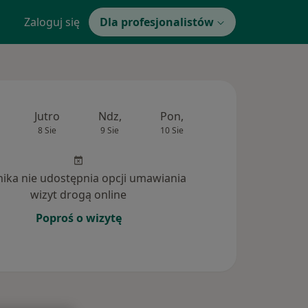
Zaloguj się
Dla profesjonalistów
Jutro
Ndz,
Pon,
Wt,
Śr,
8 Sie
9 Sie
10 Sie
11 Sie
12 Si
inika nie udostępnia opcji umawiania
wizyt drogą online
Poproś o wizytę