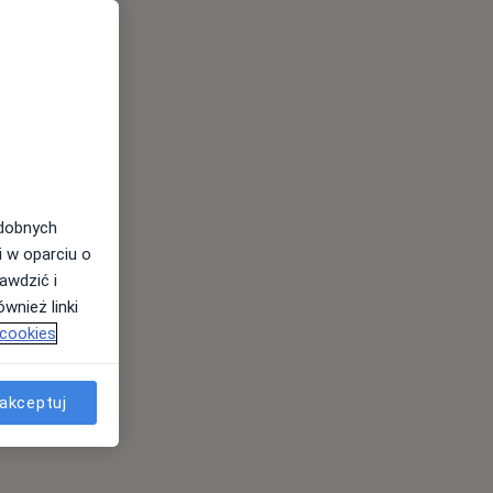
odobnych
i w oparciu o
awdzić i
wnież linki
 cookies
akceptuj