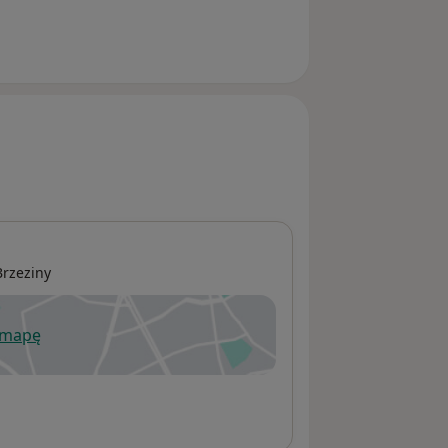
Brzeziny
 mapę
wiera się w nowej karcie