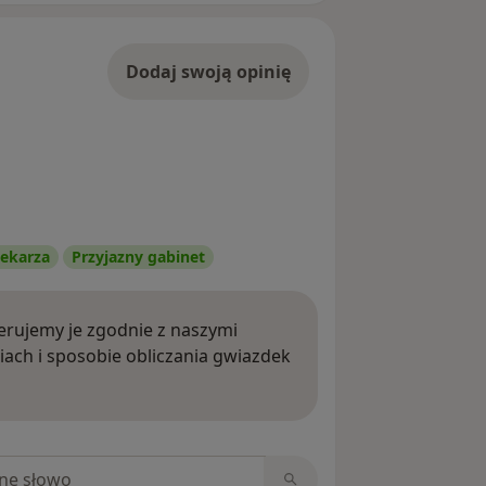
Dodaj swoją opinię
ekarza
Przyjazny gabinet
rujemy je zgodnie z naszymi
iach i sposobie obliczania gwiazdek
ięcej o opiniach
niach