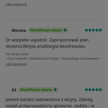
w opinii użytkownika Vasyl Hburyk
zgłoś nadużycie
Monika
Weryfikacja wizyty
M
Dr wszystko wyjaśnił. Zaproponowal plan
leczenia.Wizyta przebiegla bezstresowo.
29 czerwca 2026
•
Dom Lekarski – Ambulatorium Struga
•
Stomatologia zachowawcza
•
w opinii użytkownika Monika
zgłoś nadużycie
AS
Weryfikacja wizyty
A
Jestem bardzo zadowolona z wizyty. Zabieg
został przeprowadzony sprawnie, szybko i w