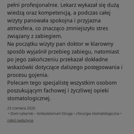
pełni profesjonalnie. Lekarz wykazał się dużą
wiedzą oraz kompetencją, a podczas całej
wizyty panowała spokojna i przyjazna
atmosfera, co znacząco zmniejszyło stres
związany z zabiegiem.
Na początku wizyty pan doktor w klarowny
sposób wyjaśnił przebieg zabiegu, natomiast
po jego zakończeniu przekazał dokładne
wskazówki dotyczące dalszego postępowania i
procesu gojenia.
Polecam tego specjalistę wszystkim osobom
poszukującym fachowej i życzliwej opieki
stomatologicznej.
23 czerwca 2026
•
Dom Lekarski – Ambulatorium Struga
•
chirurgia stomatologiczna
•
w opinii użytkownika AS
zgłoś nadużycie