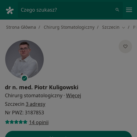
Me
Czego szukasz?
Strona Główna
Chirurg Stomatologiczny
Szczecin
P
Zmień 
dr n. med.
Piotr Kuligowski
O specjalizacjach
Chirurg stomatologiczny
·
Więcej
Szczecin
3 adresy
Nr PWZ: 3187853
14 opinii