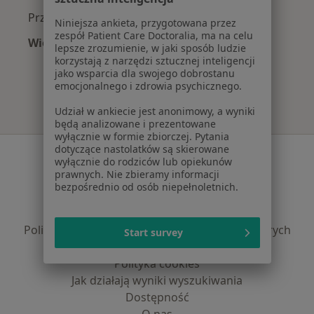
Przebarwienia zębów w Szczecinie
Niniejsza ankieta, przygotowana przez
zespół Patient Care Doctoralia, ma na celu
Więcej (15)
lepsze zrozumienie, w jaki sposób ludzie
Więcej w kategorii: Najczęście leczone chorob
korzystają z narzędzi sztucznej inteligencji
jako wsparcia dla swojego dobrostanu
emocjonalnego i zdrowia psychicznego.
Udział w ankiecie jest anonimowy, a wyniki
będą analizowane i prezentowane
wyłącznie w formie zbiorczej. Pytania
dotyczące nastolatków są skierowane
Serwis
wyłącznie do rodziców lub opiekunów
prawnych. Nie zbieramy informacji
Regulamin
bezpośrednio od osób niepełnoletnich.
Polityka prywatności pacjentów
Polityka prywatności profesjonalistów
Polityka prywatności dla profesjonalistów, których
Start survey
dane pozyskaliśmy samodzielnie
Polityka cookies
Jak działają wyniki wyszukiwania
Dostępność