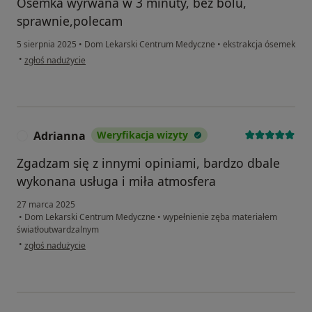
Ósemka wyrwana w 3 minuty, bez bólu,
sprawnie,polecam
5 sierpnia 2025
•
Dom Lekarski Centrum Medyczne
•
ekstrakcja ósemek
w opinii użytkownika Ola
•
zgłoś nadużycie
Adrianna
Weryfikacja wizyty
A
Zgadzam się z innymi opiniami, bardzo dbale
wykonana usługa i miła atmosfera
27 marca 2025
•
Dom Lekarski Centrum Medyczne
•
wypełnienie zęba materiałem
światłoutwardzalnym
w opinii użytkownika Adrianna
•
zgłoś nadużycie