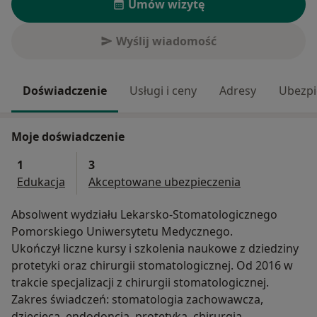
Umów wizytę
Wyślij wiadomość
Doświadczenie
Usługi i ceny
Adresy
Ubezpi
Moje doświadczenie
1
3
Edukacja
Akceptowane ubezpieczenia
Absolwent wydziału Lekarsko-Stomatologicznego
Pomorskiego Uniwersytetu Medycznego.
Ukończył liczne kursy i szkolenia naukowe z dziedziny
protetyki oraz chirurgii stomatologicznej. Od 2016 w
trakcie specjalizacji z chirurgii stomatologicznej.
Zakres świadczeń: stomatologia zachowawcza,
dziecięca, endodoncja, protetyka, chirurgia