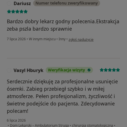
Dariusz
Numer telefonu zweryfikowany
D
Bardzo dobry lekarz godny polecenia.Ekstrakcja
zeba pszla bardzo sprawnie
w opinii użytkownika Dariusz
7 lipca 2026
•
W innym miejscu
•
Inny
•
zgłoś nadużycie
Vasyl Hburyk
Weryfikacja wizyty
V
Serdecznie dziękuję za profesjonalne usunięcie
ósemki. Zabieg przebiegł szybko i w miłej
atmosferze. Pełen profesjonalizm, życzliwość i
świetne podejście do pacjenta. Zdecydowanie
polecam!
6 lipca 2026
•
Dom Lekarski – Ambulatorium Struga
•
chirurgia stomatologiczna
•