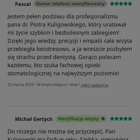
Pascal
Numer telefonu zweryfikowany
P
Jestem pełen podziwu dla profesjonalizmu
pana dr. Piotra Kuligowskiego, który uratował
mi życie szybkim i bezbolesnym zabiegiem!
Dzięki jego wiedzy, precyzji i empatii cała wizyta
przebiegła bezstresowo, a ja wreszcie pozbyłem
się strachu przed dentystą. Gorąco polecam
każdemu, kto szuka fachowej opieki
stomatologicznej na najwyższym poziomie!
w opinii użytkownika Pascal
25 marca 2025
•
W innym miejscu
•
Inny
•
zgłoś nadużycie
Michał Gertych
Weryfikacja wizyty
M
Do niczego nie można się przyczepić, Pan
Kuligowski ma fach w ręku. Szybka, precyzyjna,