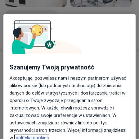
Zobacz galerię (2)
Pokaż więcej
o doświadczeniu
Usługi i ceny
Szanujemy Twoją prywatność
Konsultacja stomatologiczna
(pierwsza wizyta)
Akceptując, pozwalasz nam i naszym partnerom używać
Umów wizytę
250 zł
Szczegóły
plików cookie (lub podobnych technologii) do zbierania
danych do celów statystycznych i dostarczania treści w
oparciu o Twoje zwyczaje przeglądania stron
Chirurgia stomatologiczna
Umów wizytę
internetowych. W każdej chwili możesz sprawdzić i
Od 180 zł
Szczegóły
zaktualizować swoje preferencje w ustawieniach. W
ustawieniach znajdziesz również linki do polityk
Stomatologia zachowawcza
prywatności stron trzecich. Więcej informacji znajdziesz
Umów wizytę
Od 250 zł
Szczegóły
w
polityka cookies