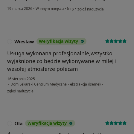
w opinii użytkownika Sandra
19 marca 2026
•
W innym miejscu
•
Inny
•
zgłoś nadużycie
Wieslaw
Weryfikacja wizyty
W
Usługa wykonana profesjonalnie,wszystko
wyjaśnione co będzie wykonywane w miłej i
wesołej atmosferze polecam
16 sierpnia 2025
•
Dom Lekarski Centrum Medyczne
•
ekstrakcja ósemek
•
w opinii użytkownika Wieslaw
zgłoś nadużycie
Ola
Weryfikacja wizyty
O