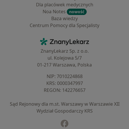
Dla placówek medycznych
Noa Notes
nowość
Baza wiedzy
Centrum Pomocy dla Specjalisty
Kontakt
ZnanyLekarz - Strona główna
ZnanyLekarz Sp. z o.o.
ul. Kolejowa 5/7
01-217 Warszawa, Polska
NIP: ⁠7010224868
KRS: ⁠0000347997
REGON: ⁠142276657
Sąd Rejonowy dla m.st. Warszawy w Warszawie XII
Wydział Gospodarczy KRS
Facebook
otwiera się w nowej karcie