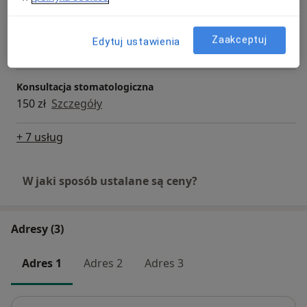
Konsultacja chirurga stomatologicznego
Zaakceptuj
Edytuj ustawienia
180 zł
Szczegóły
Konsultacja stomatologiczna
150 zł
Szczegóły
+ 7 usług
W jaki sposób ustalane są ceny?
Adresy (3)
Adres 1
Adres 2
Adres 3