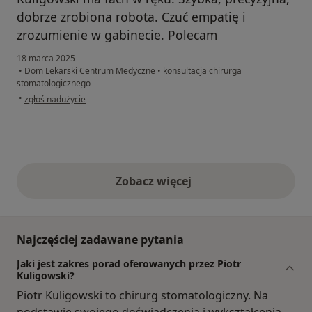
dobrze zrobiona robota. Czuć empatię i
zrozumienie w gabinecie. Polecam
18 marca 2025
•
Dom Lekarski Centrum Medyczne
•
konsultacja chirurga
stomatologicznego
w opinii użytkownika Michał Gertych
•
zgłoś nadużycie
Zobacz więcej
opinie powyżej
Najczęściej zadawane pytania
Jaki jest zakres porad oferowanych przez Piotr
Kuligowski?
Piotr Kuligowski to chirurg stomatologiczny. Na