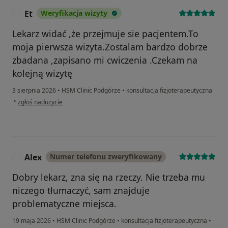
Et
Weryfikacja wizyty
E
Lekarz widać ,że przejmuje sie pacjentem.To
moja pierwsza wizyta.Zostalam bardzo dobrze
zbadana ,zapisano mi cwiczenia .Czekam na
kolejną wizytę
3 sierpnia 2026
•
HSM Clinic Podgórze
•
konsultacja fizjoterapeutyczna
w opinii użytkownika Et
•
zgłoś nadużycie
Alex
Numer telefonu zweryfikowany
A
Dobry lekarz, zna się na rzeczy. Nie trzeba mu
niczego tłumaczyć, sam znajduje
problematyczne miejsca.
19 maja 2026
•
HSM Clinic Podgórze
•
konsultacja fizjoterapeutyczna
•