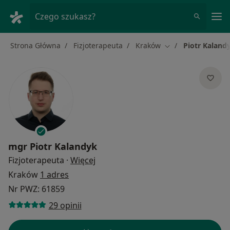
Me
Czego szukasz?
Strona Główna
Fizjoterapeuta
Kraków
Piotr Kaland
Zmień miasto
mgr
Piotr Kalandyk
O specjalizacjach
Fizjoterapeuta
·
Więcej
Kraków
1 adres
Nr PWZ: 61859
29 opinii