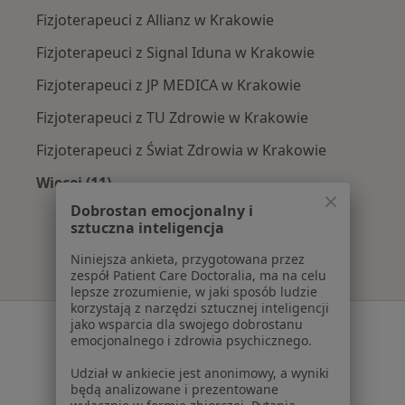
Fizjoterapeuci z Allianz w Krakowie
Fizjoterapeuci z Signal Iduna w Krakowie
Fizjoterapeuci z JP MEDICA w Krakowie
Fizjoterapeuci z TU Zdrowie w Krakowie
Fizjoterapeuci z Świat Zdrowia w Krakowie
Więcej (11)
Więcej w kategorii: Najpopularniejsze ubezpi
Dobrostan emocjonalny i
sztuczna inteligencja
Niniejsza ankieta, przygotowana przez
zespół Patient Care Doctoralia, ma na celu
lepsze zrozumienie, w jaki sposób ludzie
korzystają z narzędzi sztucznej inteligencji
Serwis
jako wsparcia dla swojego dobrostanu
emocjonalnego i zdrowia psychicznego.
Regulamin
Udział w ankiecie jest anonimowy, a wyniki
Polityka prywatności pacjentów
będą analizowane i prezentowane
Polityka prywatności profesjonalistów