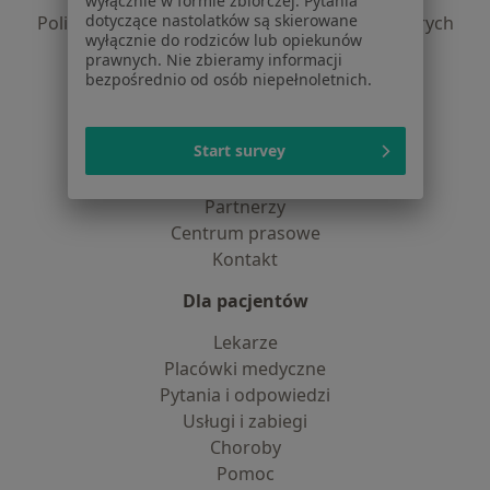
wyłącznie w formie zbiorczej. Pytania
dotyczące nastolatków są skierowane
Polityka prywatności dla profesjonalistów, których
wyłącznie do rodziców lub opiekunów
dane pozyskaliśmy samodzielnie
prawnych. Nie zbieramy informacji
Polityka cookies
bezpośrednio od osób niepełnoletnich.
Jak działają wyniki wyszukiwania
Dostępność
Start survey
O nas
Praca
Rekrutujemy!
Partnerzy
Centrum prasowe
Kontakt
Dla pacjentów
Lekarze
Placówki medyczne
Pytania i odpowiedzi
Usługi i zabiegi
Choroby
Pomoc