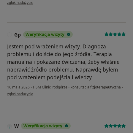
w opinii użytkownika Alex
zgłoś nadużycie
Gp
Weryfikacja wizyty
G
Jestem pod wrażeniem wizyty. Diagnoza
problemu i dojście do jego źródła. Terapia
manualna i pokazane ćwiczenia, żeby właśnie
naprawić źródło problemu. Naprawdę byłem
pod wrażeniem podejścia i wiedzy.
16 maja 2026
•
HSM Clinic Podgórze
•
konsultacja fizjoterapeutyczna
•
w opinii użytkownika Gp
zgłoś nadużycie
W
Weryfikacja wizyty