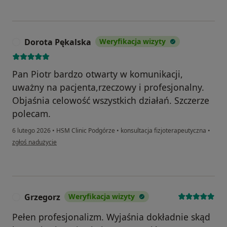
Dorota Pękalska
Weryfikacja wizyty
D
Pan Piotr bardzo otwarty w komunikacji,
uważny na pacjenta,rzeczowy i profesjonalny.
Objaśnia celowość wszystkich działań. Szczerze
polecam.
6 lutego 2026
•
HSM Clinic Podgórze
•
konsultacja fizjoterapeutyczna
•
w opinii użytkownika Dorota Pękalska
zgłoś nadużycie
Grzegorz
Weryfikacja wizyty
G
Pełen profesjonalizm. Wyjaśnia dokładnie skąd