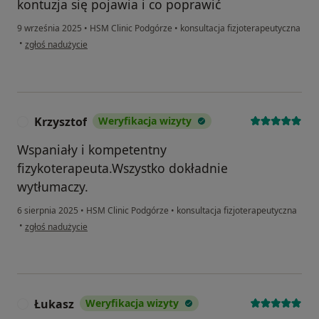
kontuzja się pojawia i co poprawić
9 września 2025
•
HSM Clinic Podgórze
•
konsultacja fizjoterapeutyczna
w opinii użytkownika Grzegorz
•
zgłoś nadużycie
Krzysztof
Weryfikacja wizyty
K
Wspaniały i kompetentny
fizykoterapeuta.Wszystko dokładnie
wytłumaczy.
6 sierpnia 2025
•
HSM Clinic Podgórze
•
konsultacja fizjoterapeutyczna
w opinii użytkownika Krzysztof
•
zgłoś nadużycie
Łukasz
Weryfikacja wizyty
Ł