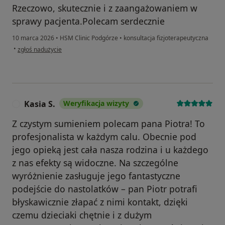
Rzeczowo, skutecznie i z zaangażowaniem w
sprawy pacjenta.Polecam serdecznie
10 marca 2026
•
HSM Clinic Podgórze
•
konsultacja fizjoterapeutyczna
w opinii użytkownika W
•
zgłoś nadużycie
Kasia S.
Weryfikacja wizyty
K
Z czystym sumieniem polecam pana Piotra! To
profesjonalista w każdym calu. Obecnie pod
jego opieką jest cała nasza rodzina i u każdego
z nas efekty są widoczne. Na szczególne
wyróżnienie zasługuje jego fantastyczne
podejście do nastolatków – pan Piotr potrafi
błyskawicznie złapać z nimi kontakt, dzięki
czemu dzieciaki chętnie i z dużym