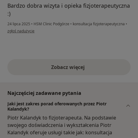
Bardzo dobra wizyta i opieka fizjoterapeutyczna
:)
24 lipca 2025
•
HSM Clinic Podgórze
•
konsultacja fizjoterapeutyczna
•
w opinii użytkownika Łukasz
zgłoś nadużycie
Zobacz więcej
opinie powyżej
Najczęściej zadawane pytania
Jaki jest zakres porad oferowanych przez Piotr
Kalandyk?
Piotr Kalandyk to fizjoterapeuta. Na podstawie
swojego doświadczenia i wykształcenia Piotr
Kalandyk oferuje usługi takie jak: konsultacja