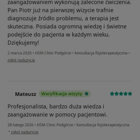
zaangażowaniem wykonują zalecone ćwiczenia.
Pan Piotr już na pierwszej wizycie trafnie
diagnozuje źródło problemu, a terapia jest
skuteczna. Posiada ogromną wiedzę i świetne
podejście do pacjenta w każdym wieku.
Dziękujemy!
2 marca 2026
•
HSM Clinic Podgórze
•
konsultacja fizjoterapeutyczna
•
w opinii użytkownika Kasia S.
zgłoś nadużycie
Mateusz
Weryfikacja wizyty
M
Profesjonalista, bardzo duża wiedza i
zaangażowanie w pomocy pacjentowi.
28 lutego 2026
•
HSM Clinic Podgórze
•
konsultacja fizjoterapeutyczna
w opinii użytkownika Mateusz
•
zgłoś nadużycie