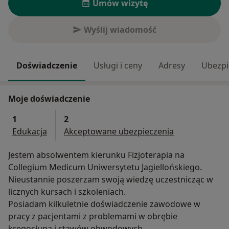
Umów wizytę
Wyślij wiadomość
Doświadczenie
Usługi i ceny
Adresy
Ubezpi
Moje doświadczenie
1
2
Edukacja
Akceptowane ubezpieczenia
Jestem absolwentem kierunku Fizjoterapia na
Collegium Medicum Uniwersytetu Jagiellońskiego.
Nieustannie poszerzam swoją wiedzę uczestnicząc w
licznych kursach i szkoleniach.
Posiadam kilkuletnie doświadczenie zawodowe w
pracy z pacjentami z problemami w obrębie
kręgosłupa i stawów obwodowych.