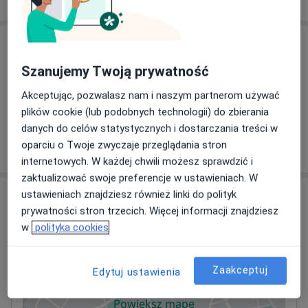
Usługi i ceny
Szanujemy Twoją prywatność
Konsultacja fizjoterapeutyczna
Umów wizytę
200 zł
Szczegóły
Akceptując, pozwalasz nam i naszym partnerom używać
plików cookie (lub podobnych technologii) do zbierania
danych do celów statystycznych i dostarczania treści w
oparciu o Twoje zwyczaje przeglądania stron
W jaki sposób ustalane są ceny?
internetowych. W każdej chwili możesz sprawdzić i
zaktualizować swoje preferencje w ustawieniach. W
ustawieniach znajdziesz również linki do polityk
Adres
prywatności stron trzecich. Więcej informacji znajdziesz
w
polityka cookies
HSM Clinic Podgórze
Zakopiańska 16,
Łagiewniki-Borek Fałęcki
, 30-418
Kraków
Zaakceptuj
Edytuj ustawienia
Powiększ mapę