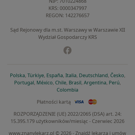
NIP: ⁠7010224868
KRS: ⁠0000347997
REGON: ⁠142276657
Sąd Rejonowy dla m.st. Warszawy w Warszawie XII
Wydział Gospodarczy KRS
Facebook
otwiera się w nowej karcie
otwiera się w nowej karcie
otwiera się w nowej karcie
otwiera się w nowej karcie
otwiera się w nowej karci
otwiera się
otwi
Polska
,
Türkiye
,
España
,
Italia
,
Deutschland
,
Česko
,
otwiera się w nowej karcie
otwiera się w nowej karcie
otwiera się w nowej karcie
otwiera się w nowej kar
otwiera się 
otwier
Portugal
,
México
,
Chile
,
Brasil
,
Argentina
,
Perú
,
otwiera się w nowej karc
Colombia
Płatności kartą
ROZPORZĄDZENIE (UE) 2022/2065 (DSA) art. 24:
15.395.179 użytkowników/miesiąc - Czerwiec 2026
www.znanylekarz.pl © 2026 - Znajdź lekarza i umów