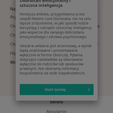
Dobrostan emocjonalny i
sztuczna inteligencja
Najczęście leczone choroby
Niniejsza ankieta, przygotowana przez
Arytmia w Puszczykowie
zespół Patient Care Doctoralia, ma na celu
lepsze zrozumienie, w jaki sposób ludzie
Choroba niedokrwienna serca w Puszczykowie
korzystają z narzędzi sztucznej inteligencji
jako wsparcia dla swojego dobrostanu
Choroba wieńcowa w Puszczykowie
emocjonalnego i zdrowia psychicznego.
Choroby narządów płciowych w Puszczykowie
Udział w ankiecie jest anonimowy, a wyniki
będą analizowane i prezentowane
Hipercholesterolemia w Puszczykowie
wyłącznie w formie zbiorczej. Pytania
dotyczące nastolatków są skierowane
Więcej (6)
wyłącznie do rodziców lub opiekunów
Więcej w kategorii: Najczęście leczone choroby
prawnych. Nie zbieramy informacji
bezpośrednio od osób niepełnoletnich.
Start survey
Serwis
Regulamin