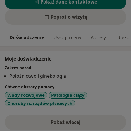
Pokaż dane kontaktowe
Poproś o wizytę
Doświadczenie
Usługi i ceny
Adresy
Ubezpi
Moje doświadczenie
Zakres porad
Położnictwo i ginekologia
Główne obszary pomocy
Wady rozwojowe
Patologia ciąży
Choroby narządów płciowych
Pokaż więcej
o doświadczeniu