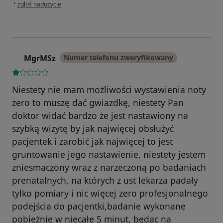
w opinii użytkownika Weronika
•
zgłoś nadużycie
MgrMSz
Numer telefonu zweryfikowany
M
Niestety nie mam możliwości wystawienia noty
zero to muszę dać gwiazdkę, niestety Pan
doktor widać bardzo że jest nastawiony na
szybką wizytę by jak najwięcej obsłużyć
pacjentek i zarobić jak najwięcej to jest
gruntowanie jego nastawienie, niestety jestem
zniesmaczony wraz z narzeczoną po badaniach
prenatalnych, na których z ust lekarza padały
tylko pomiary i nic więcej zero profesjonalnego
podejścia do pacjentki,badanie wykonane
pobieżnie w niecałe 5 minut, będąc na