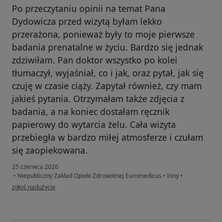
Po przeczytaniu opinii na temat Pana
Dydowicza przed wizytą byłam lekko
przerażona, ponieważ były to moje pierwsze
badania prenatalne w życiu. Bardzo się jednak
zdziwiłam. Pan doktor wszystko po kolei
tłumaczył, wyjaśniał, co i jak, oraz pytał, jak się
czuję w czasie ciąży. Zapytał również, czy mam
jakieś pytania. Otrzymałam także zdjęcia z
badania, a na koniec dostałam ręcznik
papierowy do wytarcia żelu. Cała wizyta
przebiegła w bardzo miłej atmosferze i czułam
się zaopiekowana.
25 czerwca 2026
•
Niepubliczny Zakład Opieki Zdrowotnej Euromedicus
•
Inny
•
w opinii użytkownika Weronika
zgłoś nadużycie