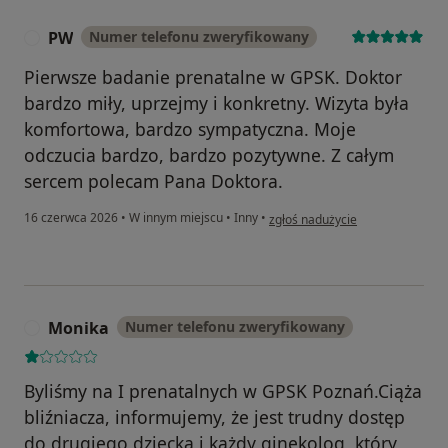
PW
Numer telefonu zweryfikowany
P
Pierwsze badanie prenatalne w GPSK. Doktor
bardzo miły, uprzejmy i konkretny. Wizyta była
komfortowa, bardzo sympatyczna. Moje
odczucia bardzo, bardzo pozytywne. Z całym
sercem polecam Pana Doktora.
w opinii użytkownika PW
16 czerwca 2026
•
W innym miejscu
•
Inny
•
zgłoś nadużycie
Monika
Numer telefonu zweryfikowany
M
Byliśmy na I prenatalnych w GPSK Poznań.Ciąża
bliźniacza, informujemy, że jest trudny dostęp
do drugiego dziecka i każdy ginekolog, który