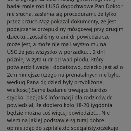
badał mnie robił,USG dopochwowe.Pan Doktor
nie słucha, zasłania się procedurami, że tylko
przez brzuch.Mąż pokazał dokumenty, że jest
podejrzenie przepukliny mózgowej przy drugim
dziecku...zostaliśmy olani,dr powiedział,że
może jest, a może nie ma i wyszło mu na
USG,że jest wszystko w porządku... 2 dni
później wizyta u dr od wad płodu, który
potwierdził wadę i dodatkowo, dziecko jest aż o
2cm mniejsze (czego na prenatalnych nie było,
według Pana dr, dzieci były przybliżonej
wielkości).Same badanie trwające bardzo
szybko, bez jakiś informacji dla rodziców,dr
powiedział, że dopiero koło 18-20 tygodnia
będzie można coś więcej powiedzieć... Nie
wiem na jakiej podstawie są tutaj dobre
opinie,idąc do szpitala,do specjalisty,oczekuje