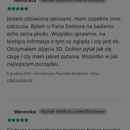
Honorata
H
Jestem zdziwiona opiniami, mam zupełnie inne
odczucia. Byłam u Pana Doktora na badaniu
echo serca płodu. Wszystko sprawnie, na
bieżąco infrmacja o tym co ogląda i czy jest ok.
Otrzymałam zdjęcia 3D. Doktor pytał jak się
czuję i czy mam jakieś pytania. Wszystko w jak
najlepszym porządku.
8 grudnia 2025
•
Innowacyjna Placówka Medyczna
•
Inny
•
w opinii użytkownika Honorata
zgłoś nadużycie
Weronika
Numer telefonu zweryfikowany
W