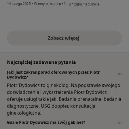
w opinii użytkownika A.
14 lutego 2025
•
W innym miejscu
•
Inny
•
zgłoś nadużycie
Zobacz więcej
opinie powyżej
Najczęściej zadawane pytania
Jaki jest zakres porad oferowanych przez Piotr
Dydowicz?
Piotr Dydowicz to ginekolog. Na podstawie swojego
doświadczenia i wykształcenia Piotr Dydowicz
oferuje usługi takie jak: Badania prenatalne, badania
diagnostyczne, USG doppler, konsultacja
ginekologiczna.
Gdzie Piotr Dydowicz ma swój gabinet?