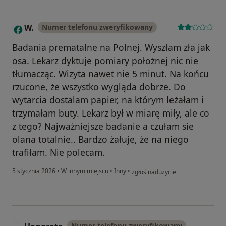
W.
Numer telefonu zweryfikowany
W
Badania prematalne na Polnej. Wyszłam zła jak
osa. Lekarz dyktuje pomiary położnej nic nie
tłumacząc. Wizyta nawet nie 5 minut. Na końcu
rzucone, że wszystko wygląda dobrze. Do
wytarcia dostalam papier, na którym leżałam i
trzymałam buty. Lekarz był w miarę miły, ale co
z tego? Najważniejsze badanie a czułam sie
olana totalnie.. Bardzo żałuje, że na niego
trafiłam. Nie polecam.
w opinii użytkownika W.
5 stycznia 2026
•
W innym miejscu
•
Inny
•
zgłoś nadużycie
Numer telefonu zweryfikowany