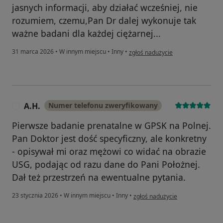
jasnych informacji, aby działać wcześniej, nie
rozumiem, czemu,Pan Dr dalej wykonuje tak
ważne badani dla każdej ciężarnej...
w opinii użytkownika Monika
31 marca 2026
•
W innym miejscu
•
Inny
•
zgłoś nadużycie
A.H.
Numer telefonu zweryfikowany
A
Pierwsze badanie prenatalne w GPSK na Polnej.
Pan Doktor jest dość specyficzny, ale konkretny
- opisywał mi oraz mężowi co widać na obrazie
USG, podając od razu dane do Pani Położnej.
Dał też przestrzeń na ewentualne pytania.
w opinii użytkownika A.H.
23 stycznia 2026
•
W innym miejscu
•
Inny
•
zgłoś nadużycie