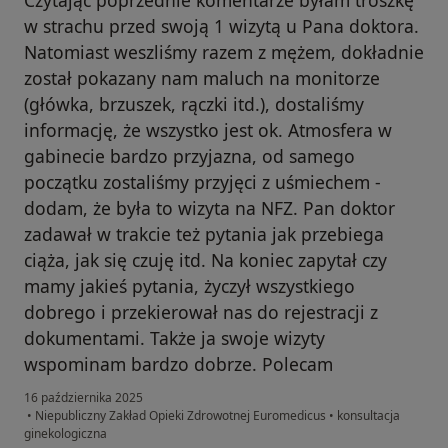
Czytając poprzednie komentarze byłam troszkę
w strachu przed swoją 1 wizytą u Pana doktora.
Natomiast weszliśmy razem z mężem, dokładnie
został pokazany nam maluch na monitorze
(główka, brzuszek, rączki itd.), dostaliśmy
informację, że wszystko jest ok. Atmosfera w
gabinecie bardzo przyjazna, od samego
początku zostaliśmy przyjęci z uśmiechem -
dodam, że była to wizyta na NFZ. Pan doktor
zadawał w trakcie też pytania jak przebiega
ciąża, jak się czuję itd. Na koniec zapytał czy
mamy jakieś pytania, życzył wszystkiego
dobrego i przekierował nas do rejestracji z
dokumentami. Także ja swoje wizyty
wspominam bardzo dobrze. Polecam
16 października 2025
•
Niepubliczny Zakład Opieki Zdrowotnej Euromedicus
•
konsultacja
ginekologiczna