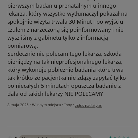
pierwszym badaniu prenatalnym u innego
lekarza, który wszystko wytłumaczył pokazał na
spokojnie wizyta trwała 30 Minut i po wyjściu
czułem z narzeczoną się poinformowany i nie
wyszliśmy z gabinetu tylko z informacją
pomiarową,
Serdecznie nie polecam tego lekarza, szkoda
pieniędzy na tak nieprofesjonalnego lekarza,
który wykonuje pobieżnie badania które trwa
tak krótko że pacjentka nie zdąży zapytać tylko
po niecałych 5 minutach opuszcza badanie z
dala od takich lekarzy NIE POLECAMY
w opinii użytkownika MgrMSz
8 maja 2025
•
W innym miejscu
•
Inny
•
zgłoś nadużycie