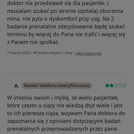
doktor nie przedstawił się dla pacjentki. (
musialam szukać po stronie szpitala) oburzona
mina, nie pyta o dyskomfort przy usg. Na 2
badanie prenatalne zdecydowanie będę szukać
terminu by więcej do Pana nie trafić i więcej się
z Panem nie spotkać.
w opinii użytkownika I
7 marca 2025
•
W innym miejscu
•
Inny
•
zgłoś nadużycie
A.
Numer telefonu zweryfikowany
A
W imieniu swoim i myślę, że wielu pacjentek,
które często o ciąży nie wiedzą zbyt wiele i jest
to ich pierwsza ciąża, wzywam Pana doktora do
zapoznania się z opiniami dotyczącymi badań
prenatalnych przeprowadzanych przez pana