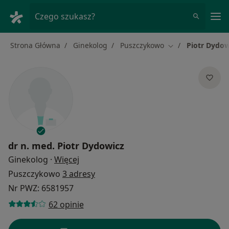
Me
Czego szukasz?
Strona Główna
Ginekolog
Puszczykowo
Piotr Dydow
Zmień miasto
dr n. med.
Piotr Dydowicz
O specjalizacjach
Ginekolog
·
Więcej
Puszczykowo
3 adresy
Nr PWZ: 6581957
62 opinie