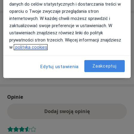
o adresie
danych do celów statystycznych i dostarczania treści w
oparciu o Twoje zwyczaje przeglądania stron
internetowych. W każdej chwili możesz sprawdzić i
Ubezpieczenia - brak akceptowanych
zaktualizować swoje preferencje w ustawieniach. W
Ten specjalista przyjmuje wyłącznie pacjentów
ustawieniach znajdziesz również linki do polityk
prywatnych. Możesz opłacić wizytę samodzielnie lub
prywatności stron trzecich. Więcej informacji znajdziesz
znaleźć innego specjalistę, który akceptuje Twoje
w
polityka cookies
ubezpieczenie.
Zaakceptuj
Edytuj ustawienia
Szukaj specjalistów według ubezpieczenia
Opinie
Dodaj swoją opinię