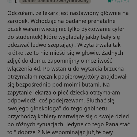
I
Numer telefonu zweryfikowany
Odczułam, że lekarz jest nastawiony głównie na
zarobek. Wchodząc na badanie prenatalne
oczekiwałam więcej nic tylko dyktowanie cyfer
do studentek( które wygładały jakby bały się
odezwać ledwo szeptając) . Wizyta trwała tak
krótko ,że to nie mieści się w głowie. Żadnych
zdjęć do domu, zapomnijmy o możliwość
włączenia 4d. Po wstaniu do wytarcia brzucha
otrzymałam ręcznik papierowy,który znajdował
się bezpośrednio pod moimi butami. Na
zapytanie lekarza o płeć dziecka otrzymałam
odpowiedź" coś podejrzewam. Słuchać się
swojego ginekologa" do tego gabinetu
przychodzą kobiety martwiące się o swoje dzieci
po różnych sytuacjach. Jedyne co tego Pana stać
to " dobrze"? Nie wspominając już,że owy