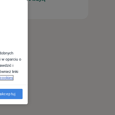
odobnych
i w oparciu o
awdzić i
wnież linki
 cookies
akceptuj