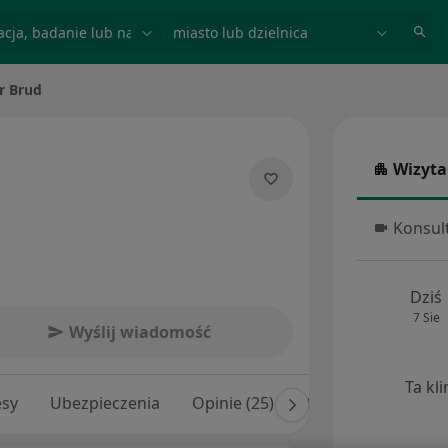
acja, badanie lub nazwisko
miasto lub dzielnica
r Brud
asto
Wizyta
Wizyta w
jalizacjach
Konsult
Konsulta
Dziś
7 Sie
Wyślij wiadomość
Ta kl
esy
Ubezpieczenia
Opinie (25)
Odpowiedzi na pyta