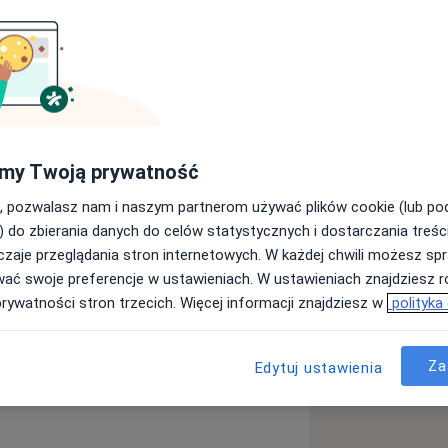
SW w Warszawie); pracownik naukowy
ci Instytutu Psychologii UKSW w
ntegracyjny (absolwent 4-letniego
rapii Instytutu Psychologii Zdrowia w
 dorosłych, par, rodzin i młodzieży;
my Twoją prywatność
apii Integracyjnej; terapeuta EMDR i
R. Posiada obszerne, kilkuletnie
, pozwalasz nam i naszym partnerom używać plików cookie (lub p
ystkim: zaburzenia osobowości
linice Nerwic, Zaburzeń Osobowości i
) do zbierania danych do celów statystycznych i dostarczania treśc
ne), zaburzenia odżywiania, dysforię
ologii w Warszawie, Psychiatrycznym
zaje przeglądania stron internetowych. W każdej chwili możesz spr
wice, OCD, mobbing, ADHD/diagnoza
eci i Młodzieży w Józefowie, Poradni
wać swoje preferencje w ustawieniach. W ustawieniach znajdziesz ró
 żałobę, molestowanie, napady paniki,
wie, Klinice Terapii Allenort w
prywatności stron trzecich. Więcej informacji znajdziesz w
polityka
, przemoc, DDA, DDD,
rowia Psychicznego dla Dzieci i
s, wsparcie okołorozwodowe, diagnoza
oraz współautorem polskich i
Za
Edytuj ustawienia
tannie rozwija swoje umiejętności
encjach, sympozjach i szkoleniach o
daje superwizji.