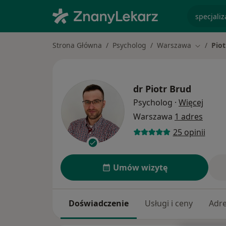
specjaliz
Strona Główna
Psycholog
Warszawa
Piot
Zmień mi
dr
Piotr Brud
O spec
Psycholog
·
Więcej
Warszawa
1 adres
25 opinii
Umów wizytę
Doświadczenie
Usługi i ceny
Adr