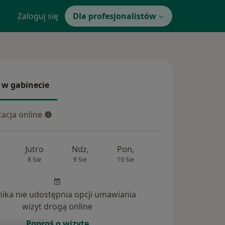
Zaloguj się
Dla profesjonalistów
 w gabinecie
 gabinecie
acja online
cja online
Jutro
Ndz,
Pon,
Wt,
Śr,
8 Sie
9 Sie
10 Sie
11 Sie
12 Si
inika nie udostępnia opcji umawiania
nia (9)
wizyt drogą online
Poproś o wizytę