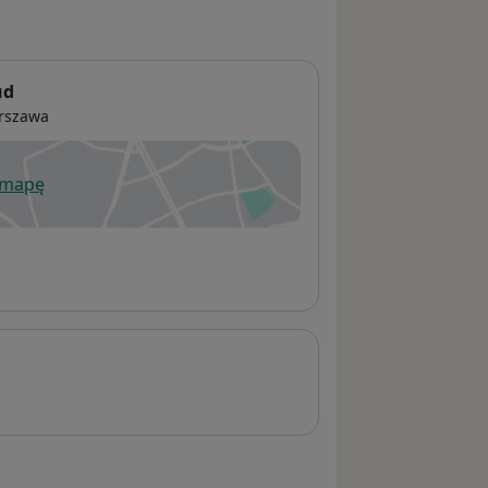
ud
rszawa
 mapę
wiera się w nowej karcie