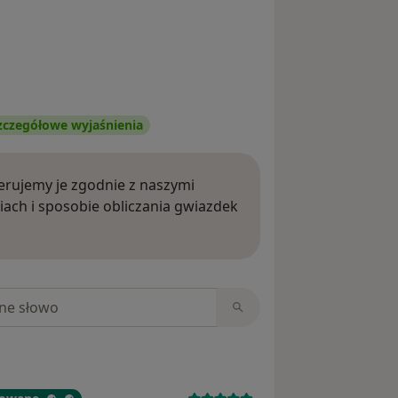
zczegółowe wyjaśnienia
rujemy je zgodnie z naszymi
iach i sposobie obliczania gwiazdek
ięcej o opiniach
niach