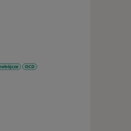
mobójcze
OCD
_sr_more_diseases