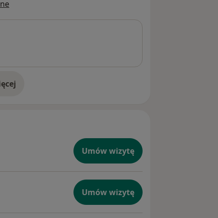
ine
ęcej
doświadczeniu
Umów wizytę
Umów wizytę