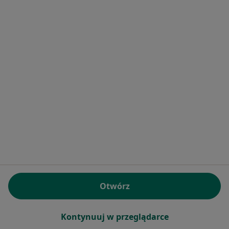
Poproś o wizytę
Bezpieczne płatności
lek. Paulina Chmura-Winiecka
·
Więcej
Pediatra
189 opinii
Otwórz
Konsultacja pediatryczna
200 zł
Specjalista nie oferuje umawiania online pod tym adresem.
Kontynuuj w przeglądarce