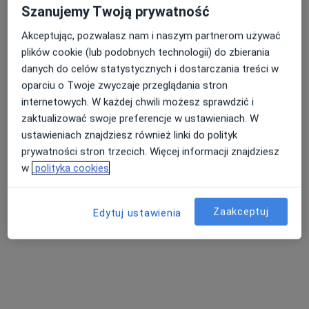
Poproś o wizytę
Szanujemy Twoją prywatność
Akceptując, pozwalasz nam i naszym partnerom używać
plików cookie (lub podobnych technologii) do zbierania
danych do celów statystycznych i dostarczania treści w
oparciu o Twoje zwyczaje przeglądania stron
internetowych. W każdej chwili możesz sprawdzić i
zaktualizować swoje preferencje w ustawieniach. W
ustawieniach znajdziesz również linki do polityk
prywatności stron trzecich. Więcej informacji znajdziesz
Ewa Kaptur
w
polityka cookies
Pediatra
ul. Aleje Grunwaldzkie 1, Tomaszów Lubelski
•
Mapa
Zaakceptuj
Edytuj ustawienia
Samodzielny Publiczny Zespół Opieki Zdrowotnej w Tomaszowie Lubelskim
Specjalista nie oferuje umawiania online pod tym adresem.
Poproś o wizytę