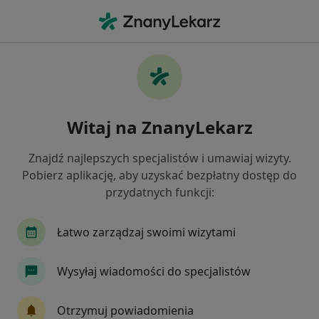
Me
Pediatra • Tomaszów Lubelski, lubelskie
Filtry
Mapa
Polecani pediatrzy w Tomaszowie Lubelskim
Witaj na ZnanyLekarz
Jak działają wyniki wyszukiwania
Znajdź najlepszych specjalistów i umawiaj wizyty.
Pobierz aplikację, aby uzyskać bezpłatny dostęp do
przydatnych funkcji:
Łatwo zarządzaj swoimi wizytami
Wysyłaj wiadomości do specjalistów
lek. Janina Moniak
Pediatra, Alergolog
Otrzymuj powiadomienia