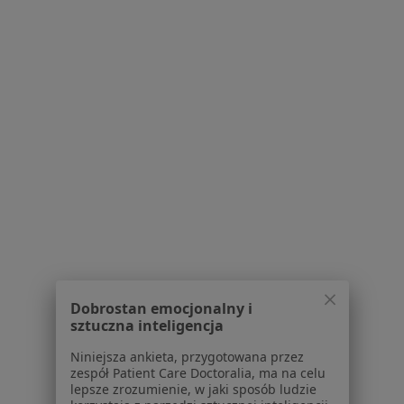
lek. Agnieszka Górna
·
Pediatra, Lekarz wykonujący zabiegi medycyny estetycznej
Więcej
481 opinii
E-recepta
70 zł
Specjalista nie oferuje umawiania online pod tym adresem.
Poproś o wizytę
Dobrostan emocjonalny i
sztuczna inteligencja
Niniejsza ankieta, przygotowana przez
zespół Patient Care Doctoralia, ma na celu
Bezpieczne płatności
lepsze zrozumienie, w jaki sposób ludzie