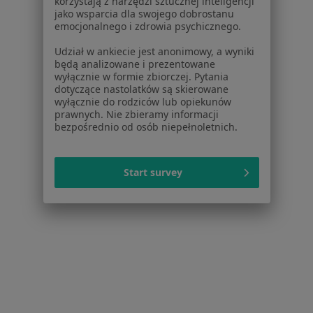
lek. Marcin Wojtyga
korzystają z narzędzi sztucznej inteligencji
jako wsparcia dla swojego dobrostanu
·
Więcej
Pediatra, Lekarz rodzinny
emocjonalnego i zdrowia psychicznego.
790 opinii
Udział w ankiecie jest anonimowy, a wyniki
Konsultacja pediatryczna
od 150 zł
będą analizowane i prezentowane
wyłącznie w formie zbiorczej. Pytania
Specjalista nie oferuje umawiania online pod tym adresem.
dotyczące nastolatków są skierowane
wyłącznie do rodziców lub opiekunów
prawnych. Nie zbieramy informacji
Poproś o wizytę
bezpośrednio od osób niepełnoletnich.
Start survey
Bezpieczne płatności
dr n. med. Agnieszka Wziątek
·
Więcej