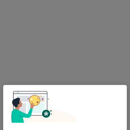
Gabinet Lekarski
Specjalista nie oferuje umawiania online pod tym adresem.
Poproś o wizytę
Elżbieta Barbara Paszkowska
Pediatra, Pulmonolog, Lekarz rodzinny
Lelewela 2, Krasnobród
•
Mapa
Gabinet specjalistyczny
Specjalista nie oferuje umawiania online pod tym adresem.