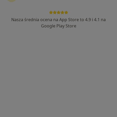
Anna Kopijek
·
Więcej
Pediatra
Nasza średnia ocena na App Store to 4.9 i 4.1 na
1 opinia
Google Play Store
Adres 1
Adres 2
ul. Legionów Polskich 4 a m. 17, Przysucha
•
Mapa
Gabinet Lekarski
Konsultacja pediatryczna
Brak ceny
Specjalista nie oferuje umawiania online pod tym adresem.
Poproś o wizytę