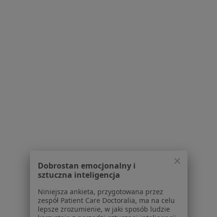
dr n. med. Anna Kroteń
·
Więcej
Pediatra, Lekarz rodzinny
457 opinii
Konsultacja pediatryczna
160 zł
Specjalista nie oferuje umawiania online pod tym adresem.
Dobrostan emocjonalny i
sztuczna inteligencja
Poproś o wizytę
Niniejsza ankieta, przygotowana przez
zespół Patient Care Doctoralia, ma na celu
lepsze zrozumienie, w jaki sposób ludzie