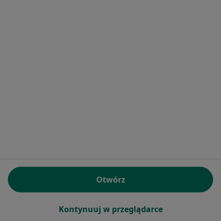
Bezpieczne płatności
dr n. med. Gabriela Klimkiewicz-
Wojciechowska
·
Więcej
Pediatra
61 opinii
Konsultacja pediatryczna
149 zł
Specjalista nie oferuje umawiania online pod tym adresem.
Poproś o wizytę
Otwórz
Kontynuuj w przeglądarce