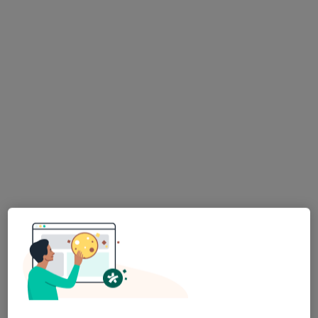
Bismed Gabinety Specjalistyczne s.c t: 663
953 806
·
Więcej
Pediatria, Diabetologia dziecięca, Endokrynologia
KOŚCIUSZKI 204, Szydłowiec
•
Mapa
Brak dostępnych specjalistów z wolnymi terminami w tym centrum medycznym.
Pokaż profil