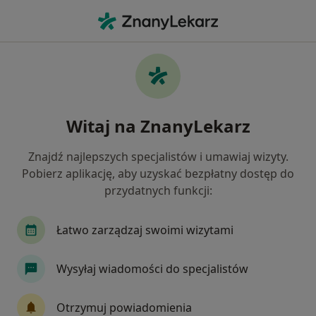
Me
Pediatra • Szydłowiec, mazowieckie
Filtry
Ubezpieczenie
Mapa
Polecani pediatrzy w Szydłowcu
Witaj na ZnanyLekarz
Jak działają wyniki wyszukiwania
Znajdź najlepszych specjalistów i umawiaj wizyty.
Pobierz aplikację, aby uzyskać bezpłatny dostęp do
Wybierz swoje ubezpieczenie
przydatnych funkcji:
Łatwo zarządzaj swoimi wizytami
Wysyłaj wiadomości do specjalistów
Otrzymuj powiadomienia