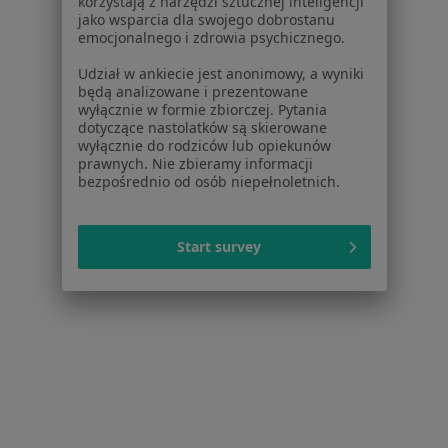
korzystają z narzędzi sztucznej inteligencji
jako wsparcia dla swojego dobrostanu
emocjonalnego i zdrowia psychicznego.
Udział w ankiecie jest anonimowy, a wyniki
będą analizowane i prezentowane
wyłącznie w formie zbiorczej. Pytania
dotyczące nastolatków są skierowane
wyłącznie do rodziców lub opiekunów
Bezpieczne płatności
prawnych. Nie zbieramy informacji
dr n. med. Aleksandra Kindracka
bezpośrednio od osób niepełnoletnich.
·
Więcej
Pediatra, Alergolog
830 opinii
Start survey
Specjalista nie oferuje umawiania online pod tym adresem.
Poproś o wizytę