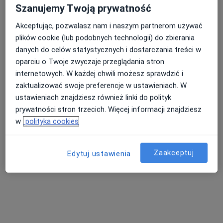
Szanujemy Twoją prywatność
Grażyna Jakubowska-Okła
Akceptując, pozwalasz nam i naszym partnerom używać
Pediatra
plików cookie (lub podobnych technologii) do zbierania
danych do celów statystycznych i dostarczania treści w
Spółdzielcza 85 m. 28, Skarżysko
•
Mapa
oparciu o Twoje zwyczaje przeglądania stron
Gabinet Lekarski
internetowych. W każdej chwili możesz sprawdzić i
Specjalista nie oferuje umawiania online pod tym adresem.
zaktualizować swoje preferencje w ustawieniach. W
ustawieniach znajdziesz również linki do polityk
Poproś o wizytę
prywatności stron trzecich. Więcej informacji znajdziesz
w
polityka cookies
Zaakceptuj
Edytuj ustawienia
lek. Teresa Figarska-Biskup