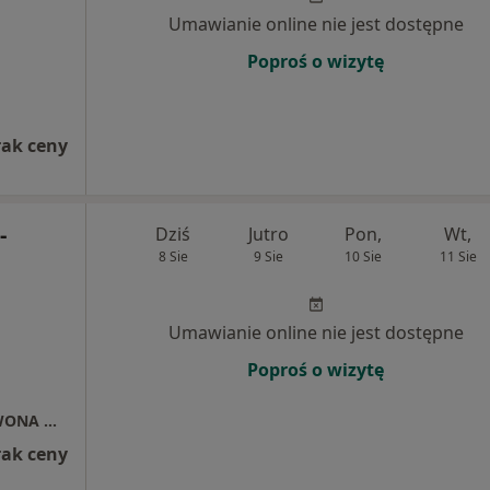
Umawianie online nie jest dostępne
Poproś o wizytę
rak ceny
-
Dziś
Jutro
Pon,
Wt,
8 Sie
9 Sie
10 Sie
11 Sie
Umawianie online nie jest dostępne
Poproś o wizytę
PRYWATNY GABINET LARYNGOLOGICZNY IWONA WITKOWSKA-KOSIOREK
rak ceny