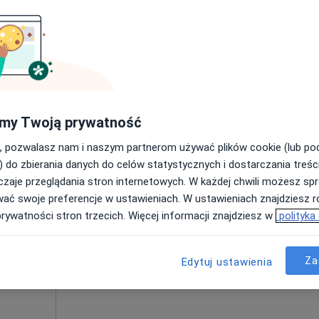
od 250 zł
my Twoją prywatność
, pozwalasz nam i naszym partnerom używać plików cookie (lub p
Dziś
Jutro
Pon,
Wt,
) do zbierania danych do celów statystycznych i dostarczania treśc
8 Sie
9 Sie
10 Sie
11 Sie
matologia
zaje przeglądania stron internetowych. W każdej chwili możesz spr
wać swoje preferencje w ustawieniach. W ustawieniach znajdziesz ró
Umawianie online nie jest dostępne
prywatności stron trzecich. Więcej informacji znajdziesz w
polityka
Pokaż profil
Za
Edytuj ustawienia
od 250 zł