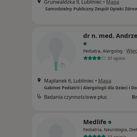
Grunwaldzka 9, Lubliniec
•
Mapa
dr n. med. Andrze
·
Więc
Pediatra, Alergolog
37 opinii
Majdanek 6, Lubliniec
•
Mapa
Gabinet Pediatrii i Alergologii dla Dzieci i D
Badania czynnościowe płuc
B
Medlife
Pediatria, Neurologia, Die
33 opinie