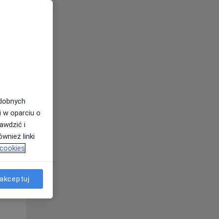
odobnych
Śr,
Czw,
Pt,
i w oparciu o
12 Sie
13 Sie
14 Sie
awdzić i
wnież linki
 cookies
akceptuj