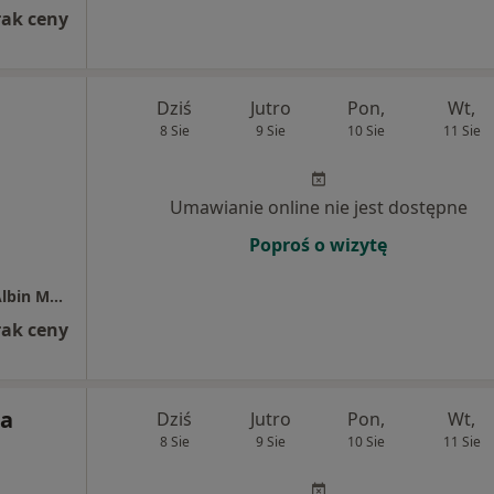
rak ceny
Dziś
Jutro
Pon,
Wt,
8 Sie
9 Sie
10 Sie
11 Sie
Umawianie online nie jest dostępne
Poproś o wizytę
Indywidualna Praktyka Lekarska lek.med. Albin Matysek wizyty domowe
rak ceny
na
Dziś
Jutro
Pon,
Wt,
8 Sie
9 Sie
10 Sie
11 Sie