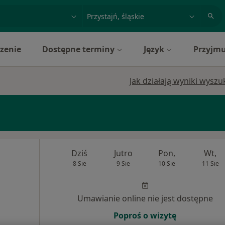
acja, badanie lub nazwisko
miasto lub dzielnica
zenie
Dostępne terminy
Język
Przyjmu
Jak działają wyniki wysz
Dziś
Jutro
Pon,
Wt,
8 Sie
9 Sie
10 Sie
11 Sie
Umawianie online nie jest dostępne
Poproś o wizytę