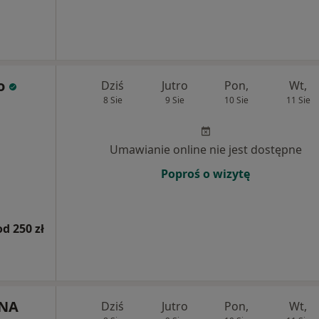
o
Dziś
Jutro
Pon,
Wt,
8 Sie
9 Sie
10 Sie
11 Sie
Umawianie online nie jest dostępne
Poproś o wizytę
od 250 zł
YNA
Dziś
Jutro
Pon,
Wt,