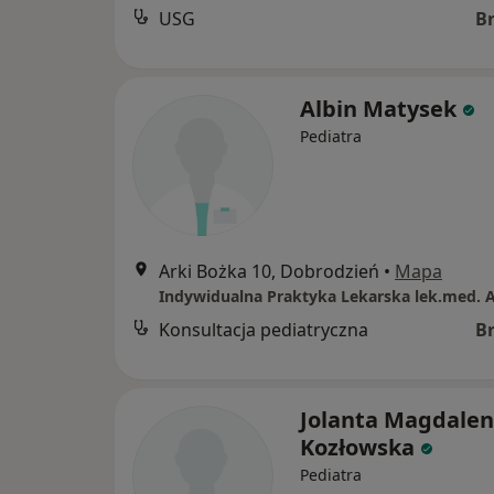
USG
B
Albin Matysek
Pediatra
Arki Bożka 10, Dobrodzień
•
Mapa
Konsultacja pediatryczna
B
Jolanta Magdale
Kozłowska
Pediatra