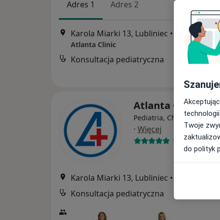
Adres 1
Adres 2
Karola Miarki 13, Lubliniec
•
Mapa
Atlanta Clinic
Konsultacja pediatryczna
Szanuje
Akceptując
Atlanta Clinic
technologii
Pediatria, Chirurgia, Der
Twoje zwyc
·
Więcej
zaktualizo
118 opinii
do polityk 
Karola Miarki 13, Lubliniec
•
Mapa
Konsultacja pediatryczna