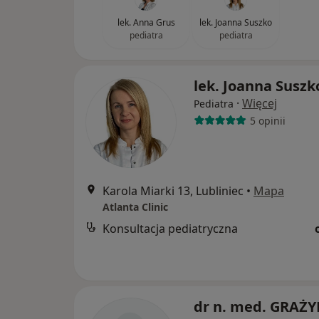
lek. Anna Grus
lek. Joanna Suszko
pediatra
pediatra
lek. Joanna Suszk
·
Więcej
Pediatra
5 opinii
Karola Miarki 13, Lubliniec
•
Mapa
Atlanta Clinic
Konsultacja pediatryczna
dr n. med. GRAŻ