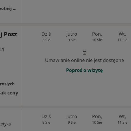
Samodzielny Publiczny Zespół Opieki Zdrowotnej w Lublińcu - Dział Pomocy Doraźnej
j Posz
Dziś
Jutro
Pon,
Wt,
8 Sie
9 Sie
10 Sie
11 Sie
ej
Umawianie online nie jest dostępne
Poproś o wizytę
orosłych
rak ceny
Dziś
Jutro
Pon,
Wt,
8 Sie
9 Sie
10 Sie
11 Sie
tetyka