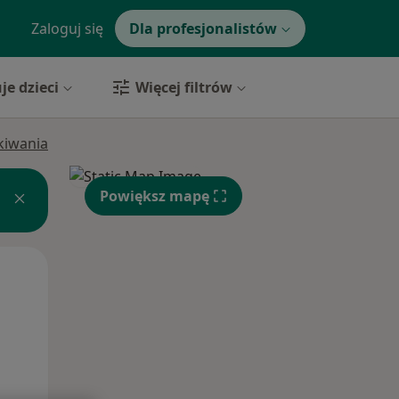
Zaloguj się
Dla profesjonalistów
je dzieci
Więcej filtrów
ukiwania
Powiększ mapę
Śr,
Czw,
Pt,
12 Sie
13 Sie
14 Sie