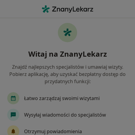
Me
Pediatra • Osielsko, kujawsko-pomorskie
Filtry
Ubezpieczenie
Mapa
Polecani pediatrzy w Osielsku
Witaj na ZnanyLekarz
Jak działają wyniki wyszukiwania
Znajdź najlepszych specjalistów i umawiaj wizyty.
Pobierz aplikację, aby uzyskać bezpłatny dostęp do
Wybierz swoje ubezpieczenie
przydatnych funkcji:
Allianz
POLMED
PZU Zdrowie
SKOK A
Łatwo zarządzaj swoimi wizytami
Wysyłaj wiadomości do specjalistów
Otrzymuj powiadomienia