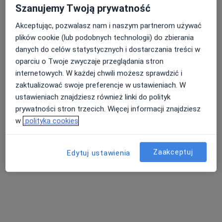
Szanujemy Twoją prywatność
Pokaż profil
Akceptując, pozwalasz nam i naszym partnerom używać
plików cookie (lub podobnych technologii) do zbierania
danych do celów statystycznych i dostarczania treści w
oparciu o Twoje zwyczaje przeglądania stron
internetowych. W każdej chwili możesz sprawdzić i
zaktualizować swoje preferencje w ustawieniach. W
ustawieniach znajdziesz również linki do polityk
prywatności stron trzecich. Więcej informacji znajdziesz
w
polityka cookies
dr n. med. Aurelia Sielużycka
Pediatra
3 opinie
Zaakceptuj
Edytuj ustawienia
Gen. J.Hallera 2C, Bydgoszcz
•
Mapa
NZOZ Awimed
Badania niemowląt i dzieci
130 zł
Specjalista nie oferuje umawiania online pod tym adresem.