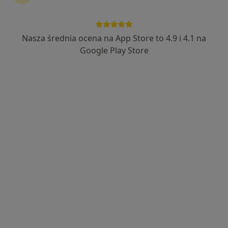
Nasza średnia ocena na App Store to 4.9 i 4.1 na
lek. Agnieszka Madej-Urbanowicz
Google Play Store
·
Więcej
Pediatra, Endokrynolog dziecięcy
239 opinii
Koperkowa 2, Osielsko
•
Mapa
Szpital Eskulap
Konsultacja pediatryczna
300 zł
Specjalista nie oferuje umawiania online pod tym adresem.
Poproś o wizytę