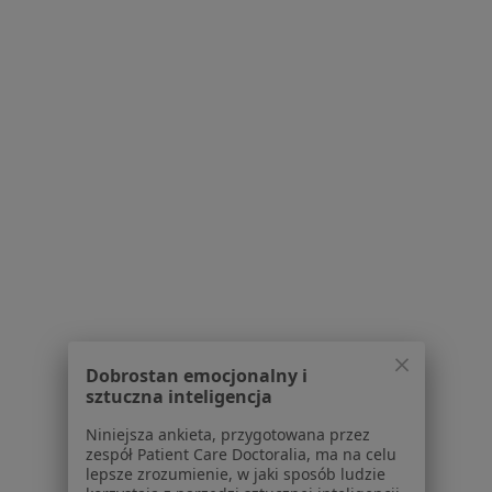
dr n. med. Anna Kroteń
·
Więcej
Pediatra, Lekarz rodzinny
457 opinii
Konsultacja pediatryczna
160 zł
Specjalista nie oferuje umawiania online pod tym adresem.
Dobrostan emocjonalny i
sztuczna inteligencja
Poproś o wizytę
Niniejsza ankieta, przygotowana przez
zespół Patient Care Doctoralia, ma na celu
lepsze zrozumienie, w jaki sposób ludzie