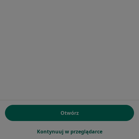
Bezpieczne płatności
dr n. med. Liwia Starczewska-Dymek
·
Więcej
Pediatra, Alergolog, Pulmonolog dziecięcy
171 opinii
Konsultacja pediatryczna
250 zł
Specjalista nie oferuje umawiania online pod tym adresem.
Poproś o wizytę
Otwórz
Kontynuuj w przeglądarce