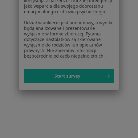
korzystają z narzędzi sztucznej inteligencji
jako wsparcia dla swojego dobrostanu
emocjonalnego i zdrowia psychicznego.
Udział w ankiecie jest anonimowy, a wyniki
będą analizowane i prezentowane
wyłącznie w formie zbiorczej. Pytania
dotyczące nastolatków są skierowane
wyłącznie do rodziców lub opiekunów
Bezpieczne płatności
prawnych. Nie zbieramy informacji
bezpośrednio od osób niepełnoletnich.
lek. Agnieszka Górna
·
Pediatra, Lekarz wykonujący zabiegi medycyny estetycznej
Więcej
Start survey
481 opinii
E-recepta
70 zł
Specjalista nie oferuje umawiania online pod tym adresem.
Poproś o wizytę