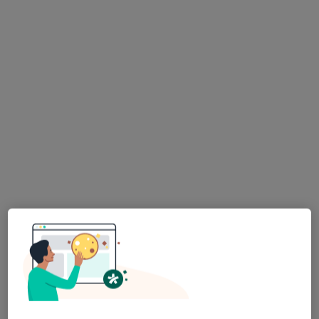
Szpital Eskulap
·
Więcej
Pediatria, Chirurgia, Ortopedia
1453 opinie
Koperkowa 2, Osielsko
•
Mapa
Konsultacja pediatryczna
250 zł
Pokaż więcej usług
lek. Agnieszka
Adam Główczewski
Madej-Urbanowicz
gastrolog dziecięcy
endokrynolog
dziecięcy
Brak dostępnych specjalistów z wolnymi terminami w tym centrum medycznym.