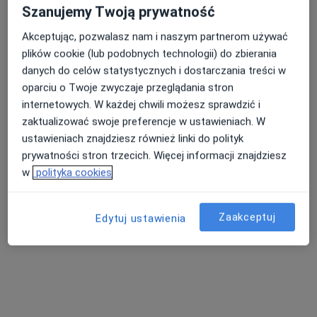
Szanujemy Twoją prywatność
Poproś o wizytę
Akceptując, pozwalasz nam i naszym partnerom używać
plików cookie (lub podobnych technologii) do zbierania
danych do celów statystycznych i dostarczania treści w
oparciu o Twoje zwyczaje przeglądania stron
internetowych. W każdej chwili możesz sprawdzić i
zaktualizować swoje preferencje w ustawieniach. W
ustawieniach znajdziesz również linki do polityk
prywatności stron trzecich. Więcej informacji znajdziesz
w
polityka cookies
Ilona Dzijak-Muniak
Pediatra
Zaakceptuj
Edytuj ustawienia
5 opinii
os. Łokietka 5/40, Nakło nad Notecią
•
Mapa
Indywidualna Specjalistyczna Praktyka Lekarska
Specjalista nie oferuje umawiania online pod tym adresem.