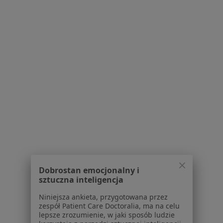
Poproś o wizytę
Bezpieczne płatności
lek. Łukasz Durajski
W trakcie specjalizacji (Pediatra), Lekarz pierwszego kontaktu
261 opinii
Dobrostan emocjonalny i
sztuczna inteligencja
E-recepta
200 zł
Specjalista nie oferuje umawiania online pod tym adresem.
Niniejsza ankieta, przygotowana przez
zespół Patient Care Doctoralia, ma na celu
lepsze zrozumienie, w jaki sposób ludzie
Poproś o wizytę