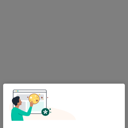
osiedle Bolesława Chrobrego 16, Nakło nad Notecią
•
Mapa
Brak dostępnych specjalistów z wolnymi terminami w tym centrum medycznym.
Pokaż profil
Halina Teresa Gliszczyńska
Pediatra
pl. Marii Konopnickiej 1, Nakło Nad Notecią
•
Mapa
Gabinet Lekarski Halina Gliszczyńska
Specjalista nie oferuje umawiania online pod tym adresem.