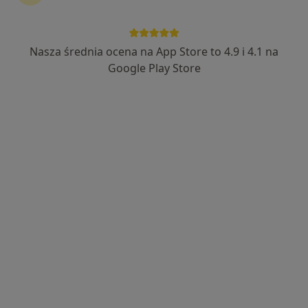
180 opinii
Adres
Online
Nasza średnia ocena na App Store to 4.9 i 4.1 na
Google Play Store
Długa 34B, Nakło nad Notecią
•
Mapa
Indywidualna Praktyka Lekarska Agnieszka Ślagowska
Przedłużenie recepty
100 zł
Specjalista nie oferuje umawiania online pod tym adresem.
Poproś o wizytę