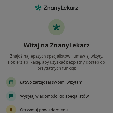
Me
Pediatra • Nakło nad Notecią, kujawsko-pomorskie
Filtry
Mapa
Polecani pediatrzy w Nakle nad Notecią
Witaj na ZnanyLekarz
Jak działają wyniki wyszukiwania
Znajdź najlepszych specjalistów i umawiaj wizyty.
Pobierz aplikację, aby uzyskać bezpłatny dostęp do
przydatnych funkcji:
Łatwo zarządzaj swoimi wizytami
Wysyłaj wiadomości do specjalistów
lek. Agnieszka Ślagowska
·
Więcej
Lekarz rodzinny
Otrzymuj powiadomienia