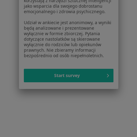
korzystają z narzędzi sztucznej inteligencji
jako wsparcia dla swojego dobrostanu
emocjonalnego i zdrowia psychicznego.
Udział w ankiecie jest anonimowy, a wyniki
będą analizowane i prezentowane
wyłącznie w formie zbiorczej. Pytania
dotyczące nastolatków są skierowane
wyłącznie do rodziców lub opiekunów
prawnych. Nie zbieramy informacji
bezpośrednio od osób niepełnoletnich.
lek. Maria Pielaszkiewicz
·
Więcej
Pediatra
Start survey
591 opinii
Konsultacja online
200 zł
Specjalista nie oferuje umawiania online pod tym adresem.
Poproś o wizytę