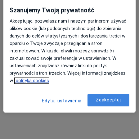
Szanujemy Twoją prywatność
Akceptując, pozwalasz nam i naszym partnerom używać
plików cookie (lub podobnych technologii) do zbierania
lek. Bożena Pilch
danych do celów statystycznych i dostarczania treści w
oparciu o Twoje zwyczaje przeglądania stron
Pediatra
36 opinii
internetowych. W każdej chwili możesz sprawdzić i
zaktualizować swoje preferencje w ustawieniach. W
ul. Puszkarska 7H bud. C, Kraków
•
Mapa
ustawieniach znajdziesz również linki do polityk
Centrum Medyczne LUX MED - Kraków
prywatności stron trzecich. Więcej informacji znajdziesz
Akceptuje LUX MED
w
polityka cookies
Konsultacja pediatryczna
Brak ceny
Specjalista nie oferuje umawiania online pod tym adresem.
Zaakceptuj
Edytuj ustawienia
Poproś o wizytę