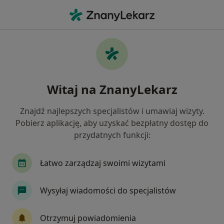
Me
Pediatra • Kraków, małopolskie
Filtry
Ubezpieczenie:
LUX MED
20 polecanych pediatrów w Krakowie z LUX
Witaj na ZnanyLekarz
MED
Jak działają wyniki wyszukiwania
Znajdź najlepszych specjalistów i umawiaj wizyty.
Pobierz aplikację, aby uzyskać bezpłatny dostęp do
przydatnych funkcji:
Łatwo zarządzaj swoimi wizytami
Wysyłaj wiadomości do specjalistów
Centrum Medyczne Wieliczka Sp z o.o.
Otrzymuj powiadomienia
·
Więcej
Pediatria, Psychiatria, Urologia