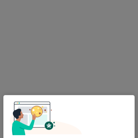
Centrum Medyczne Grupa LUX MED –
Kraków, ul. Wadowicka 6
·
Więcej
Pediatria, Interna, Ortopedia
319 opinii
ul. Wadowicka 6, Kraków
•
Mapa
lek. Barbara Bulwa
pediatra
Brak dostępnych specjalistów z wolnymi terminami w tym centrum medycznym.
Pokaż profil