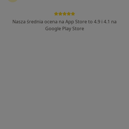
88 opinii
Kościuszki 28, Wieliczka
•
Mapa
Nasza średnia ocena na App Store to 4.9 i 4.1 na
Brak dostępnych specjalistów z wolnymi terminami w tym centrum medycznym.
Google Play Store
Pokaż profil
Centrum Medyczne LUX MED. - Kraków,
ul. Czerwone Maki 87
·
Więcej
Pediatria, Neurologia, Laryngologia
261 opinii