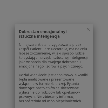
Neurolodzy z LUX MED w Krakowie
Chirurdzy z LUX MED w Krakowie
Ginekolodzy z LUX MED w Krakowie
Więcej (13)
Dobrostan emocjonalny i
sztuczna inteligencja
Więcej w kategorii: Specjaliści w ramach LUX
Niniejsza ankieta, przygotowana przez
Najczęście leczone choroby
zespół Patient Care Doctoralia, ma na celu
Choroby wieku dziecięcego Kraków
lepsze zrozumienie, w jaki sposób ludzie
korzystają z narzędzi sztucznej inteligencji
Zapalenie płuc Kraków
jako wsparcia dla swojego dobrostanu
emocjonalnego i zdrowia psychicznego.
Infekcje dróg oddechowych Kraków
Udział w ankiecie jest anonimowy, a wyniki
Zapalenie oskrzeli Kraków
będą analizowane i prezentowane
wyłącznie w formie zbiorczej. Pytania
Alergia Kraków
dotyczące nastolatków są skierowane
wyłącznie do rodziców lub opiekunów
Więcej (15)
prawnych. Nie zbieramy informacji
bezpośrednio od osób niepełnoletnich.
Więcej w kategorii: Najczęście leczone chorob