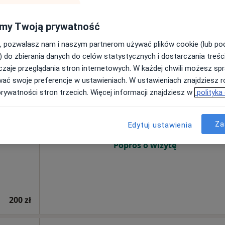
my Twoją prywatność
, pozwalasz nam i naszym partnerom używać plików cookie (lub p
) do zbierania danych do celów statystycznych i dostarczania treśc
zaje przeglądania stron internetowych. W każdej chwili możesz spr
wać swoje preferencje w ustawieniach. W ustawieniach znajdziesz ró
ajman
Dziś
Jutro
Ndz,
Pon,
prywatności stron trzecich. Więcej informacji znajdziesz w
polityka
7 Sie
8 Sie
9 Sie
10 Sie
Za
Edytuj ustawienia
Umawianie online nie jest dostępne
Poproś o wizytę
200 zł