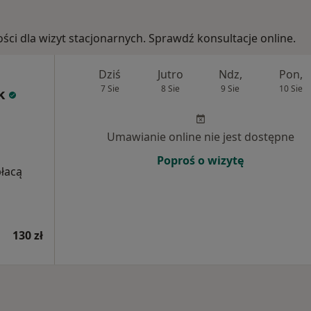
ości dla wizyt stacjonarnych. Sprawdź konsultacje online.
Dziś
Jutro
Ndz,
Pon,
7 Sie
8 Sie
9 Sie
10 Sie
k
Umawianie online nie jest dostępne
Poproś o wizytę
płacą
130 zł