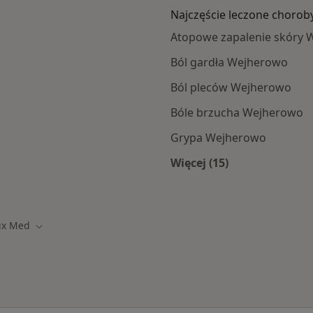
Najczęście leczone chorob
Atopowe zapalenie skóry
Ból gardła Wejherowo
Ból pleców Wejherowo
Bóle brzucha Wejherowo
Grypa Wejherowo
Więcej (15)
Więcej w kategorii: 
ux Med
miasto
Zmień miasto