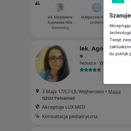
Szanuje
lek. Magdalena
Małgorzata Hazuka
Krajewska-Nita
pediatra
Akceptując
diabetolog
technologii
Twoje zwyc
zaktualizo
lek. Agnieszka N
do polityk 
·
Więcej
Pediatra
74 opinie
3 Maja 17/L7-L9, Wejherowo
•
Mapa
NZOZ Polnamed
Akceptuje LUX MED
Konsultacja pediatryczna