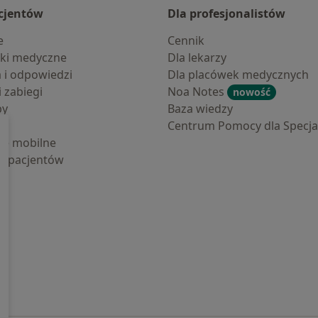
cjentów
Dla profesjonalistów
e
Cennik
ki medyczne
Dla lekarzy
a i odpowiedzi
Dla placówek medycznych
i zabiegi
Noa Notes
nowość
by
Baza wiedzy
Centrum Pomocy dla Specjal
cje mobilne
la pacjentów