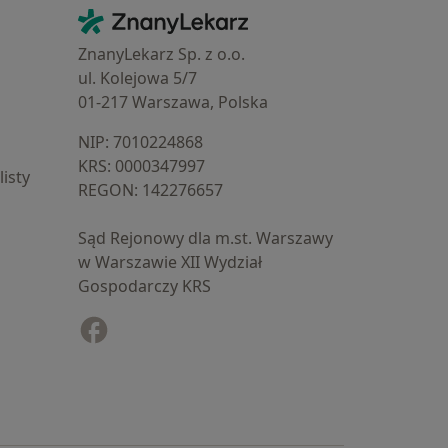
Kontakt
ZnanyLekarz - Strona główna
ZnanyLekarz Sp. z o.o.
ul. Kolejowa 5/7
01-217 Warszawa, Polska
NIP: ⁠7010224868
KRS: ⁠0000347997
isty
REGON: ⁠142276657
Sąd Rejonowy dla m.st. Warszawy
w Warszawie XII Wydział
Gospodarczy KRS
Facebook
otwiera się w nowej karcie