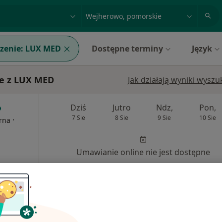
acja, badanie lub nazwisko
miasto lub dzielnica
zenie:
LUX MED
Dostępne terminy
Język
ie z LUX MED
Jak działają wyniki wysz
Dziś
Jutro
Ndz,
Pon,
7 Sie
8 Sie
9 Sie
10 Sie
·
erna
Umawianie online nie jest dostępne
Pokaż profil
od 100 zł