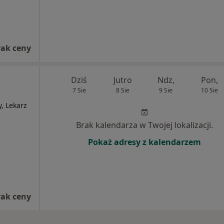
rak ceny
Dziś
Jutro
Ndz,
Pon,
7 Sie
8 Sie
9 Sie
10 Sie
y, Lekarz
Brak kalendarza w Twojej lokalizacji.
Pokaż adresy z kalendarzem
rak ceny