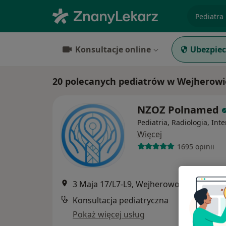
specjaliz
Konsultacje online
Ubezpiec
20 polecanych pediatrów w Wejherow
NZOZ Polnamed
Pediatria, Radiologia, Int
Więcej
1695 opinii
3 Maja 17/L7-L9, Wejherowo
•
Mapa
Konsultacja pediatryczna
Pokaż więcej usług