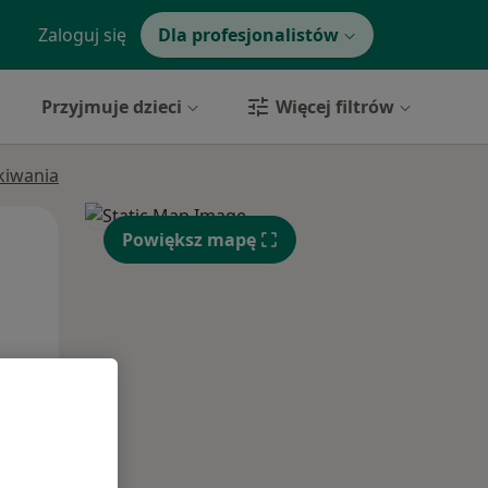
Zaloguj się
Dla profesjonalistów
Przyjmuje dzieci
Więcej filtrów
ukiwania
Wt,
Śr,
Czw,
Powiększ mapę
11 Sie
12 Sie
13 Sie