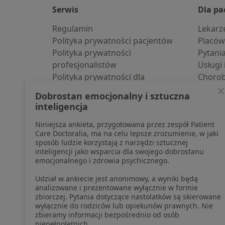
Serwis
Dla pa
Regulamin
Lekarz
Polityka prywatności pacjentów
Placów
Polityka prywatności
Pytani
profesjonalistów
Usługi 
Polityka prywatności dla
Choro
profesjonalistów, których dane
Pomoc
Dobrostan emocjonalny i sztuczna
pozyskaliśmy samodzielnie
Aplika
inteligencja
Polityka cookies
Blog d
Niniejsza ankieta, przygotowana przez zespół Patient
Jak działają wyniki wyszukiwania
Care Doctoralia, ma na celu lepsze zrozumienie, w jaki
Dostępność
sposób ludzie korzystają z narzędzi sztucznej
O nas
inteligencji jako wsparcia dla swojego dobrostanu
emocjonalnego i zdrowia psychicznego.
Praca
Rekrutujemy!
Partnerzy
Udział w ankiecie jest anonimowy, a wyniki będą
Centrum prasowe
analizowane i prezentowane wyłącznie w formie
zbiorczej. Pytania dotyczące nastolatków są skierowane
Kontakt
wyłącznie do rodziców lub opiekunów prawnych. Nie
zbieramy informacji bezpośrednio od osób
niepełnoletnich.