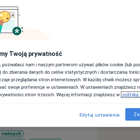
atalne/usg 3/4D drogą mailową/sms
my Twoją prywatność
zę o przygotowanie i przesłanie
j miesiączki i/lub wielkości CRL płodu
, pozwalasz nam i naszym partnerom używać plików cookie (lub p
cji wieku ciążowego.
) do zbierania danych do celów statystycznych i dostarczania treśc
zaje przeglądania stron internetowych. W każdej chwili możesz spr
 wyniki badań cytologicznych/
wać swoje preferencje w ustawieniach. W ustawieniach znajdziesz ró
prywatności stron trzecich. Więcej informacji znajdziesz w
polityka
etycznej ginekologii , jak
ronowym, osocze bogatopłytkowe-
Za
Edytuj ustawienia
i i czwartki CDT Medicus.
g rodnych
asie której omówione mogą być