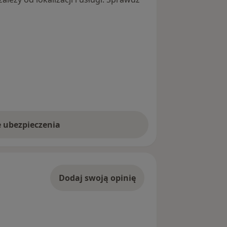
acjami PTG, ISUOG, FMF:
12-13 tydzień ciąży= test
somii 21,18,13 i ryzyka porodu
psji w ciąży
ki - diagnostyka nieinwazyjna
NIPT czułość ponad 99%
e ubezpieczenia
 HARMONY)
lnych w Profeminie na ul. Jana Pawla
Dodaj swoją opinię
n lub w szczególnie pilnych przypadkach