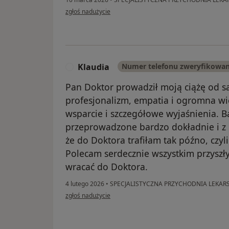
prawidłowości rozwoju narządów i struktu
w opinii użytkownika Sandra
zgłoś nadużycie
cech płciowych płodu.
USG przesiewowe III trymestru - pomiędzy 
prawidłowości wzrostu i rozwoju płodu.
USG w terminie okołoporodowym 36-39 tydzi
Klaudia
Numer telefonu zweryfikowa
K
położenia płodu przed porodem.
Pan Doktor prowadził moją ciążę od 
Obowiązkowo po 40 tygodniu w celu oceny
profesjonalizm, empatia i ogromna wi
wsparcie i szczegółowe wyjaśnienia. B
Dodatkowe techniki wykorzystywane w ultr
przeprowadzone bardzo dokładnie i z 
USG 3D/4D - przestrzenne zobrazowanie 
że do Doktora trafiłam tak późno, czyli
okresie ciąży, przy czym ruchy płodu, gesty
ciąży. W III trymestrze ciąży obrazowanie d
Polecam serdecznie wszystkim przysz
np. mimiki i rysów twarzy.
wracać do Doktora.
Istnieje możliwość wykonania zdjęć i nagra
4 lutego 2026
•
SPECJALISTYCZNA PRZYCHODNIA LEKARS
w opinii użytkownika Klaudia
zgłoś nadużycie
USG doppler - ocena przepływu krwi w nac
Dostarcza informacji o stopniu wydolności 
wydolności płodowego układu krążenia ora