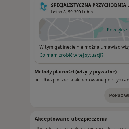
- Plastyka warg sromowych większych :
SPECJALISTYCZNA PRZYCHODNIA L
AUGMENTACJA – wypełnianie, symetryzacja
Leśna 8,
59-300
Lubin
Neauvia Organic Intense Rose
Redukcja warg większych przy ich przerośc
Powiększ
- O-shot- orgasmic shot- poprawa satysfakc
ot
orgazmu
- G-shot
Dostępność
W tym gabinecie nie można umawiać wizy
- osocze bogatopłytkowe PRP ( mezoterapia
Co mam zrobić w tej sytuacji?
leczenie ran)
- korekta blizn po nacięciu krocza
Metody płatności (wizyty prywatne)
- plastyka pochwy i krocza
Ubezpieczenia akceptowane pod tym a
LASEROTERAPIA przy użyc
- obkurczanie pochwy (zespół rozluźnienia
Pokaż wi
o 
- rewitalizacja/odmładzanie pochwy i krocza w okresie oko
pomenopauzalnym
Akceptowane ubezpieczenia
- poprawa komfortu podczas współżycia
- leczenie wysiłkowego nietrzymania moczu 
Ubezpieczenia są akceptowane, ale zakres za