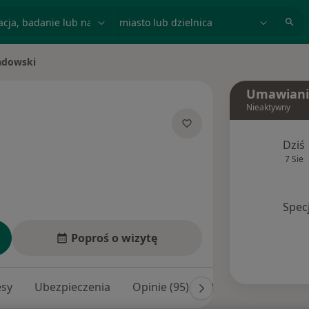
acja, badanie lub nazwisko
miasto lub dzielnica
adowski
Umawiani
Nieaktywny
jalizacjach
Dziś
7 Sie
Spec
Poproś o wizytę
esy
Ubezpieczenia
Opinie (95)
Odpowiedzi na pyt