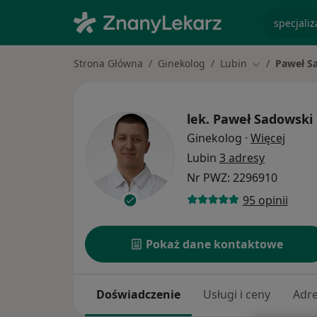
specjaliz
Strona Główna
Ginekolog
Lubin
Paweł S
Zmień miasto
lek.
Paweł Sadowski
O spec
Ginekolog
·
Więcej
Lubin
3 adresy
Nr PWZ: 2296910
95 opinii
Pokaż dane kontaktowe
Doświadczenie
Usługi i ceny
Adr