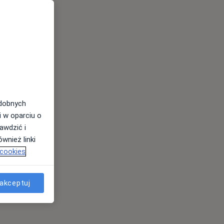
odobnych
i w oparciu o
awdzić i
wnież linki
 cookies
akceptuj