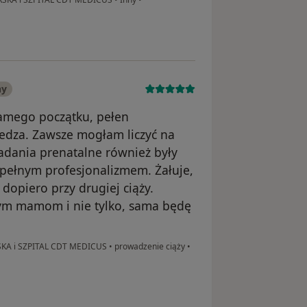
r wewnętrznych płodu. Określenie
28 a 32 tygodniem ciąży. Badanie
eń ciąży - ocena biometrii i
ny
samego początku, pełen
 dobrostanu płodu.
edza. Zawsze mogłam liczyć na
adania prenatalne również były
asonografii
pełnym profesjonalizmem. Żałuje,
płodu, które wykonać można w każdym
 dopiero przy drugiej ciąży.
, najlepiej między 20 a 28 tygodniem
aje możliwość oceny części ciała płodu
łym mamom i nie tylko, sama będę
nia na pendrive’a
KA i SZPITAL CDT MEDICUS
•
prowadzenie ciąży
•
zyniach matczyno - płodowych.
łożyska, pozwala na kontrolę
z ukrwienia poszczególnych jego