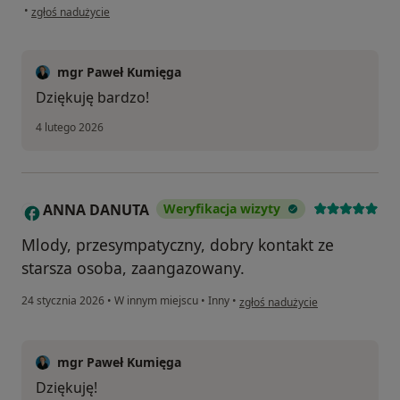
w opinii użytkownika Pacjent
•
zgłoś nadużycie
mgr Paweł Kumięga
Dziękuję bardzo!
4 lutego 2026
ANNA DANUTA
Weryfikacja wizyty
A
Mlody, przesympatyczny, dobry kontakt ze
starsza osoba, zaangazowany.
w opinii użytkownika ANNA DA
24 stycznia 2026
•
W innym miejscu
•
Inny
•
zgłoś nadużycie
mgr Paweł Kumięga
Dziękuję!