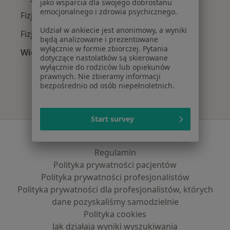
jako wsparcia dla swojego dobrostanu
emocjonalnego i zdrowia psychicznego.
Fizjoterapeuci z TELEMEDI w Poznaniu
Udział w ankiecie jest anonimowy, a wyniki
Fizjoterapeuci z LUX MED w Poznaniu
będą analizowane i prezentowane
wyłącznie w formie zbiorczej. Pytania
Więcej (8)
dotyczące nastolatków są skierowane
Więcej w kategorii: Najpopularniejsze ubezpie
wyłącznie do rodziców lub opiekunów
prawnych. Nie zbieramy informacji
bezpośrednio od osób niepełnoletnich.
Start survey
Serwis
Regulamin
Polityka prywatności pacjentów
Polityka prywatności profesjonalistów
Polityka prywatności dla profesjonalistów, których
dane pozyskaliśmy samodzielnie
Polityka cookies
Jak działają wyniki wyszukiwania