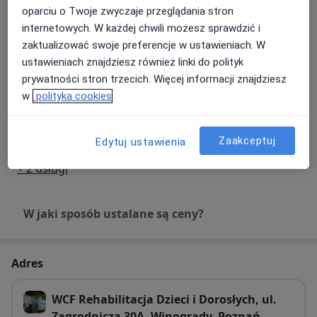
Umów wizytę
170 zł
Szczegóły
oparciu o Twoje zwyczaje przeglądania stron
internetowych. W każdej chwili możesz sprawdzić i
zaktualizować swoje preferencje w ustawieniach. W
Rehabilitacja domowa
ustawieniach znajdziesz również linki do polityk
Umów wizytę
200 zł
Szczegóły
prywatności stron trzecich. Więcej informacji znajdziesz
w
polityka cookies
Terapia manualna
Umów wizytę
150 zł
Szczegóły
Zaakceptuj
Edytuj ustawienia
+ 2 usługi
W jaki sposób ustalane są ceny?
Adres
WCF Rehabilitacja Dzieci i Dorosłych, ul.
Zagrodnicza 30A, Winogrady, Poznań