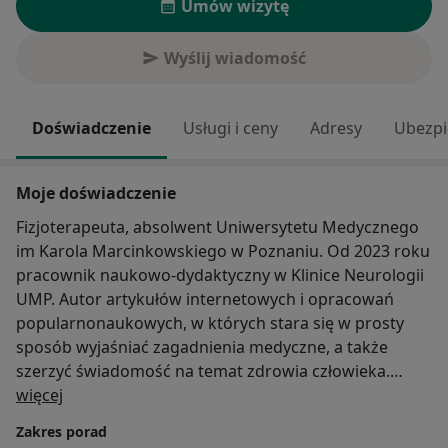
Umów wizytę
Wyślij wiadomość
Doświadczenie
Usługi i ceny
Adresy
Ubezpi
Moje doświadczenie
Fizjoterapeuta, absolwent Uniwersytetu Medycznego
im Karola Marcinkowskiego w Poznaniu. Od 2023 roku
pracownik naukowo-dydaktyczny w Klinice Neurologii
UMP. Autor artykułów internetowych i opracowań
popularnonaukowych, w których stara się w prosty
sposób wyjaśniać zagadnienia medyczne, a także
szerzyć świadomość na temat zdrowia człowieka.
O mnie
więcej
Uczestnik konferencji, szkoleń i kursów dotyczących
Zakres porad
terapii pacjentów z zaburzeniami o podłożu