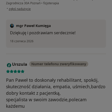
Zagrodnicza 30A Poznań
•
fizjoterapia
w opinii użytkownika Patryk
•
zgłoś nadużycie
mgr Paweł Kumięga
Dziękuję i pozdrawiam serdecznie!
18 czerwca 2026
Urszula
Numer telefonu zweryfikowany
U
Pan Paweł to doskonały rehabilitant, spokój,
skuteczność działania, empatia, uśmiech,bardzo
dobry kontakt z pacjentką,
specjalista w swoim zawodzie,polecam
każdemu