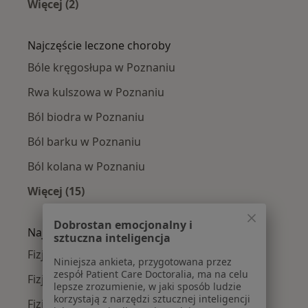
Więcej (2)
Więcej w kategorii: Fizjoterapeuci w pobliżu
Najczęście leczone choroby
Bóle kręgosłupa w Poznaniu
Rwa kulszowa w Poznaniu
Ból biodra w Poznaniu
Ból barku w Poznaniu
Ból kolana w Poznaniu
Więcej (15)
Więcej w kategorii: Najczęście leczone chorob
Dobrostan emocjonalny i
Najpopularniejsze ubezpieczenia
sztuczna inteligencja
Fizjoterapeuci z Allianz w Poznaniu
Niniejsza ankieta, przygotowana przez
zespół Patient Care Doctoralia, ma na celu
Fizjoterapeuci z PZU Zdrowie w Poznaniu
lepsze zrozumienie, w jaki sposób ludzie
korzystają z narzędzi sztucznej inteligencji
Fizjoterapeuci z Enel-med w Poznaniu