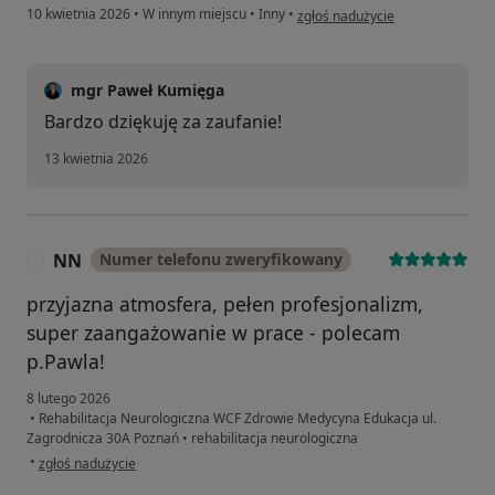
w opinii użytkownika Urszula
10 kwietnia 2026
•
W innym miejscu
•
Inny
•
zgłoś nadużycie
mgr Paweł Kumięga
Bardzo dziękuję za zaufanie!
13 kwietnia 2026
NN
Numer telefonu zweryfikowany
N
przyjazna atmosfera, pełen profesjonalizm,
super zaangażowanie w prace - polecam
p.Pawla!
8 lutego 2026
•
Rehabilitacja Neurologiczna WCF Zdrowie Medycyna Edukacja ul.
Zagrodnicza 30A Poznań
•
rehabilitacja neurologiczna
w opinii użytkownika NN
•
zgłoś nadużycie