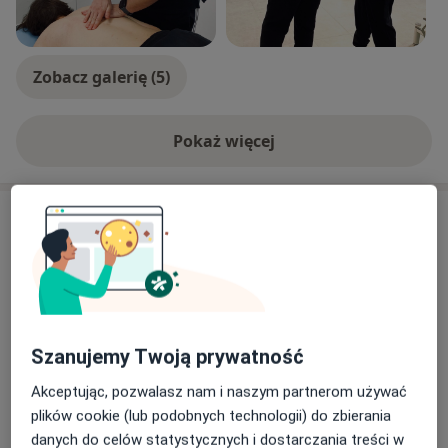
Przyjmuje pacjentów w języku polskim, angielskim i
hiszpańskim.
Zobacz galerię (5)
Pokaż więcej
o doświadczeniu
Usługi i ceny
Konsultacja fizjoterapeutyczna
(pierwsza wizyta)
Umów wizytę
170 zł
Szczegóły
Drenaż limfatyczny
Szanujemy Twoją prywatność
Umów wizytę
150 zł
Szczegóły
Akceptując, pozwalasz nam i naszym partnerom używać
plików cookie (lub podobnych technologii) do zbierania
Fizjoterapia
danych do celów statystycznych i dostarczania treści w