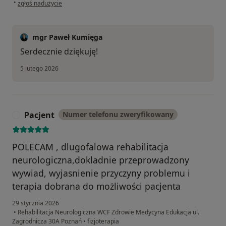
w opinii użytkownika Hanna
•
zgłoś nadużycie
mgr Paweł Kumięga
Serdecznie dziękuję!
5 lutego 2026
Pacjent
Numer telefonu zweryfikowany
P
POLECAM , dlugofalowa rehabilitacja
neurologiczna,dokladnie przeprowadzony
wywiad, wyjasnienie przyczyny problemu i
terapia dobrana do możliwości pacjenta
29 stycznia 2026
•
Rehabilitacja Neurologiczna WCF Zdrowie Medycyna Edukacja ul.
Zagrodnicza 30A Poznań
•
fizjoterapia