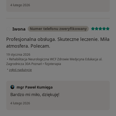
4 lutego 2026
Iwona
Numer telefonu zweryfikowany
I
Profesjonalna obsługa. Skuteczne leczenie. Miła
atmosfera. Polecam.
19 stycznia 2026
•
Rehabilitacja Neurologiczna WCF Zdrowie Medycyna Edukacja ul.
Zagrodnicza 30A Poznań
•
fizjoterapia
w opinii użytkownika Iwona
•
zgłoś nadużycie
mgr Paweł Kumięga
Bardzo mi miło, dziękuję!
4 lutego 2026