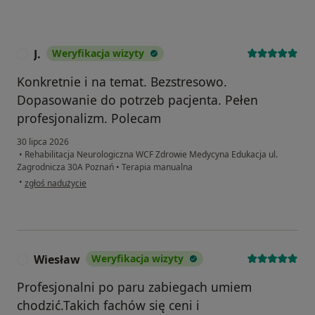
J.
Weryfikacja wizyty
J
Konkretnie i na temat. Bezstresowo.
Dopasowanie do potrzeb pacjenta. Pełen
profesjonalizm. Polecam
30 lipca 2026
•
Rehabilitacja Neurologiczna WCF Zdrowie Medycyna Edukacja ul.
Zagrodnicza 30A Poznań
•
Terapia manualna
w opinii użytkownika J.
•
zgłoś nadużycie
Wiesław
Weryfikacja wizyty
W
Profesjonalni po paru zabiegach umiem
chodzić.Takich fachów się ceni i