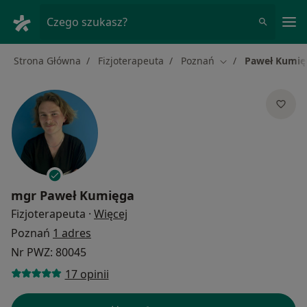
Me
Czego szukasz?
Strona Główna
Fizjoterapeuta
Poznań
Paweł Kumię
Zmień miasto
mgr
Paweł Kumięga
O specjalizacjach
Fizjoterapeuta
·
Więcej
Poznań
1 adres
Nr PWZ: 80045
17 opinii