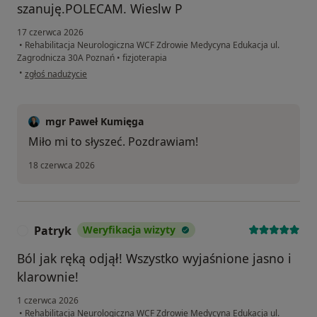
szanuję.POLECAM. Wieslw P
17 czerwca 2026
•
Rehabilitacja Neurologiczna WCF Zdrowie Medycyna Edukacja ul.
Zagrodnicza 30A Poznań
•
fizjoterapia
w opinii użytkownika Wiesław
•
zgłoś nadużycie
mgr Paweł Kumięga
Miło mi to słyszeć. Pozdrawiam!
18 czerwca 2026
Patryk
Weryfikacja wizyty
P
Ból jak ręką odjął! Wszystko wyjaśnione jasno i
klarownie!
1 czerwca 2026
•
Rehabilitacja Neurologiczna WCF Zdrowie Medycyna Edukacja ul.