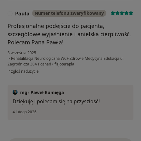
Paula
Numer telefonu zweryfikowany
P
Profesjonalne podejście do pacjenta,
szczegółowe wyjaśnienie i anielska cierpliwość.
Polecam Pana Pawła!
3 września 2025
•
Rehabilitacja Neurologiczna WCF Zdrowie Medycyna Edukacja ul.
Zagrodnicza 30A Poznań
•
fizjoterapia
w opinii użytkownika Paula
•
zgłoś nadużycie
mgr Paweł Kumięga
Dziękuję i polecam się na przyszłość!
4 lutego 2026