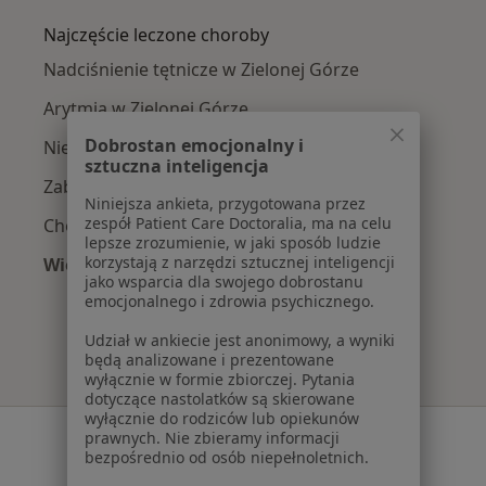
Najczęście leczone choroby
Nadciśnienie tętnicze w Zielonej Górze
Arytmia w Zielonej Górze
Dobrostan emocjonalny i
Niewydolność serca w Zielonej Górze
sztuczna inteligencja
Zaburzenia rytmu serca w Zielonej Górze
Niniejsza ankieta, przygotowana przez
zespół Patient Care Doctoralia, ma na celu
Choroba wieńcowa w Zielonej Górze
lepsze zrozumienie, w jaki sposób ludzie
korzystają z narzędzi sztucznej inteligencji
Więcej (15)
jako wsparcia dla swojego dobrostanu
Więcej w kategorii: Najczęście leczone chorob
emocjonalnego i zdrowia psychicznego.
Udział w ankiecie jest anonimowy, a wyniki
będą analizowane i prezentowane
wyłącznie w formie zbiorczej. Pytania
dotyczące nastolatków są skierowane
wyłącznie do rodziców lub opiekunów
Serwis
prawnych. Nie zbieramy informacji
bezpośrednio od osób niepełnoletnich.
Regulamin