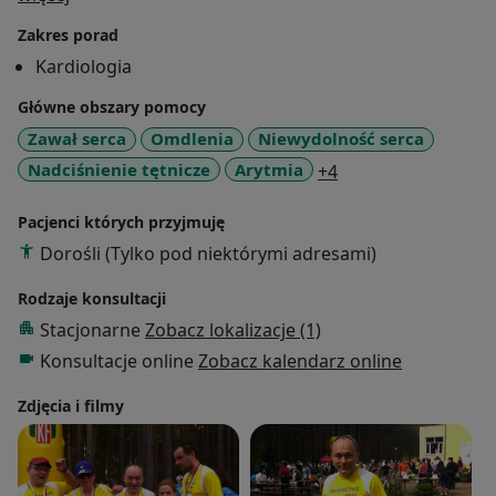
2003roku), kardiowerterów i stymulatorów
Zakres porad
resynchronizujących (od 2003roku), ablacje zaburzeń
Kardiologia
rytmu serca (od 2006 roku).
Główne obszary pomocy
Zawał serca
Omdlenia
Niewydolność serca
a11y_sr_more_dise
Nadciśnienie tętnicze
Arytmia
+4
Pacjenci których przyjmuję
Dorośli (Tylko pod niektórymi adresami)
Rodzaje konsultacji
Stacjonarne
Zobacz lokalizacje (1)
Konsultacje online
Zobacz kalendarz online
Zdjęcia i filmy