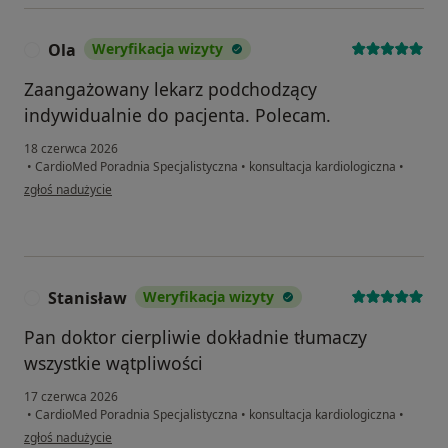
Ola
Weryfikacja wizyty
O
Zaangażowany lekarz podchodzący
indywidualnie do pacjenta. Polecam.
18 czerwca 2026
•
CardioMed Poradnia Specjalistyczna
•
konsultacja kardiologiczna
•
w opinii użytkownika Ola
zgłoś nadużycie
Stanisław
Weryfikacja wizyty
S
Pan doktor cierpliwie dokładnie tłumaczy
wszystkie wątpliwości
17 czerwca 2026
•
CardioMed Poradnia Specjalistyczna
•
konsultacja kardiologiczna
•
w opinii użytkownika Stanisław
zgłoś nadużycie