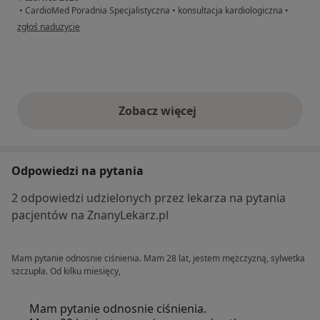
•
CardioMed Poradnia Specjalistyczna
•
konsultacja kardiologiczna
•
w opinii użytkownika Genowefa
zgłoś nadużycie
Zobacz więcej
opinie powyżej
Odpowiedzi na pytania
2 odpowiedzi udzielonych przez lekarza na pytania
pacjentów na ZnanyLekarz.pl
Mam pytanie odnosnie ciśnienia. Mam 28 lat, jestem mężczyzną, sylwetka
szczupła. Od kilku miesięcy,
Mam pytanie odnosnie ciśnienia.