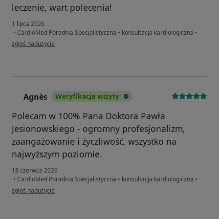
leczenie, wart polecenia!
1 lipca 2026
•
CardioMed Poradnia Specjalistyczna
•
konsultacja kardiologiczna
•
w opinii użytkownika Marian
zgłoś nadużycie
Agnès
Weryfikacja wizyty
A
Polecam w 100% Pana Doktora Pawła
Jesionowskiego - ogromny profesjonalizm,
zaangażowanie i życzliwość, wszystko na
najwyższym poziomie.
18 czerwca 2026
•
CardioMed Poradnia Specjalistyczna
•
konsultacja kardiologiczna
•
w opinii użytkownika Agnès
zgłoś nadużycie