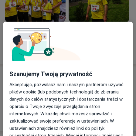
Zobacz galerię (5)
Pokaż więcej
o doświadczeniu
Szanujemy Twoją prywatność
Usługi i ceny
Akceptując, pozwalasz nam i naszym partnerom używać
Konsultacja kardiologiczna
Umów wizytę
plików cookie (lub podobnych technologii) do zbierania
Od 240 zł
Szczegóły
danych do celów statystycznych i dostarczania treści w
oparciu o Twoje zwyczaje przeglądania stron
internetowych. W każdej chwili możesz sprawdzić i
W jaki sposób ustalane są ceny?
zaktualizować swoje preferencje w ustawieniach. W
ustawieniach znajdziesz również linki do polityk
prywatności stron trzecich. Więcej informacji znajdziesz