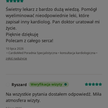
Świetny lekarz z bardzo dużą wiedzą. Pomógł
wyeliminować nieodpowiednie leki, które
zapisał inny kardiolog. Pan doktor uratował mi
życie.
Pięknie dziękuję
Polecam z całego serca!
10 lipca 2026
•
CardioMed Poradnia Specjalistyczna
•
konsultacja kardiologiczna
•
w opinii użytkownika Ryszard Blumka
zgłoś nadużycie
Ryszard
Weryfikacja wizyty
R
Na wszystkie pytania dostałem odpowiedź. Miła
atmosfera wizyty.