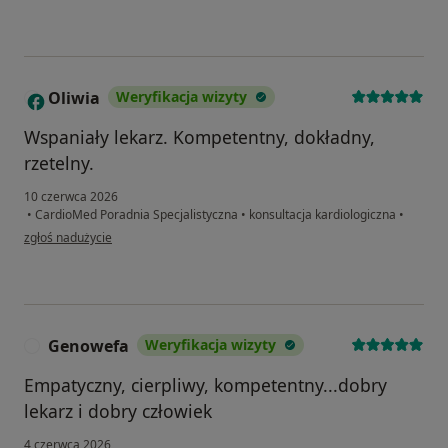
Oliwia
Weryfikacja wizyty
O
Wspaniały lekarz. Kompetentny, dokładny,
rzetelny.
10 czerwca 2026
•
CardioMed Poradnia Specjalistyczna
•
konsultacja kardiologiczna
•
w opinii użytkownika Oliwia
zgłoś nadużycie
Genowefa
Weryfikacja wizyty
G
Empatyczny, cierpliwy, kompetentny...dobry
lekarz i dobry człowiek
4 czerwca 2026