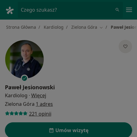
Me
Czego szukasz?
Strona Główna
Kardiolog
Zielona Góra
Paweł Jesio
Zmień miasto
Paweł Jesionowski
O specjalizacjach
Kardiolog
·
Więcej
Zielona Góra
1 adres
221 opinii
Umów wizytę