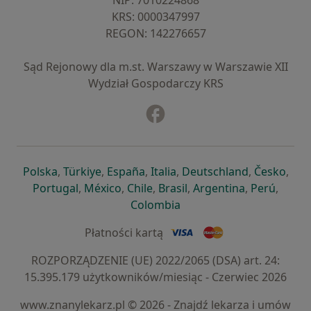
NIP: ⁠7010224868
KRS: ⁠0000347997
REGON: ⁠142276657
Sąd Rejonowy dla m.st. Warszawy w Warszawie XII
Wydział Gospodarczy KRS
Facebook
otwiera się w nowej karcie
otwiera się w nowej karcie
otwiera się w nowej karcie
otwiera się w nowej karcie
otwiera się w nowej karci
otwiera się
otwi
Polska
,
Türkiye
,
España
,
Italia
,
Deutschland
,
Česko
,
otwiera się w nowej karcie
otwiera się w nowej karcie
otwiera się w nowej karcie
otwiera się w nowej kar
otwiera się 
otwier
Portugal
,
México
,
Chile
,
Brasil
,
Argentina
,
Perú
,
otwiera się w nowej karc
Colombia
Płatności kartą
ROZPORZĄDZENIE (UE) 2022/2065 (DSA) art. 24:
15.395.179 użytkowników/miesiąc - Czerwiec 2026
www.znanylekarz.pl © 2026 - Znajdź lekarza i umów