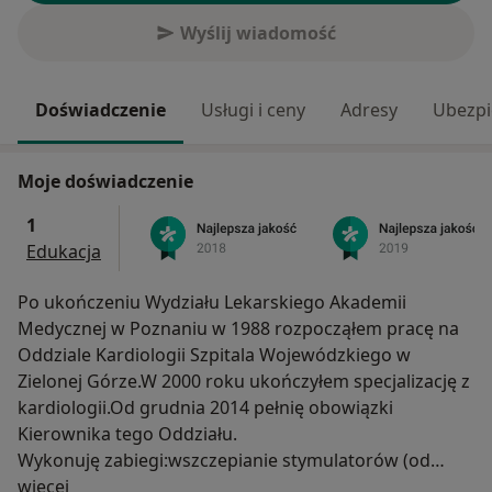
Wyślij wiadomość
Doświadczenie
Usługi i ceny
Adresy
Ubezpi
Moje doświadczenie
1
Edukacja
Po ukończeniu Wydziału Lekarskiego Akademii
Medycznej w Poznaniu w 1988 rozpocząłem pracę na
Oddziale Kardiologii Szpitala Wojewódzkiego w
Zielonej Górze.W 2000 roku ukończyłem specjalizację z
kardiologii.Od grudnia 2014 pełnię obowiązki
Kierownika tego Oddziału.
Wykonuję zabiegi:wszczepianie stymulatorów (od
O mnie
1994roku), kardiowerterów defibrylatorów (od
więcej