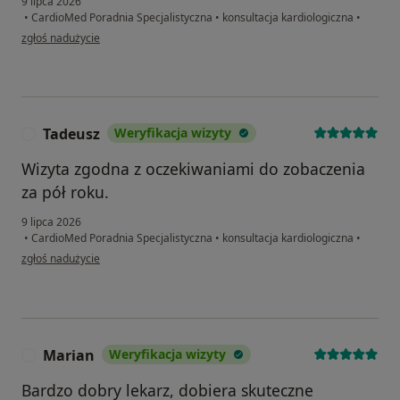
9 lipca 2026
•
CardioMed Poradnia Specjalistyczna
•
konsultacja kardiologiczna
•
w opinii użytkownika Ryszard
zgłoś nadużycie
Tadeusz
Weryfikacja wizyty
T
Wizyta zgodna z oczekiwaniami do zobaczenia
za pół roku.
9 lipca 2026
•
CardioMed Poradnia Specjalistyczna
•
konsultacja kardiologiczna
•
w opinii użytkownika Tadeusz
zgłoś nadużycie
Marian
Weryfikacja wizyty
M
Bardzo dobry lekarz, dobiera skuteczne