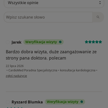
Szukaj w opiniach
Jarek
Weryfikacja wizyty
J
Bardzo dobra wizyta, duże zaangażowanie ze
strony pana doktora. polecam
22 lipca 2026
•
CardioMed Poradnia Specjalistyczna
•
konsultacja kardiologiczna
•
w opinii użytkownika Jarek
zgłoś nadużycie
Ryszard Blumka
Weryfikacja wizyty
R