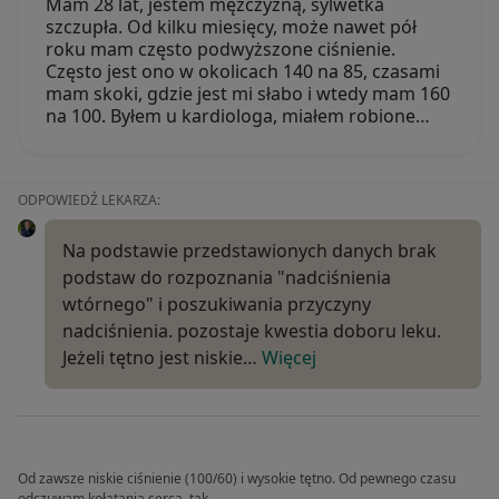
Mam 28 lat, jestem mężczyzną, sylwetka
szczupła. Od kilku miesięcy, może nawet pół
roku mam często podwyższone ciśnienie.
Często jest ono w okolicach 140 na 85, czasami
mam skoki, gdzie jest mi słabo i wtedy mam 160
na 100. Byłem u kardiologa, miałem robione…
ODPOWIEDŹ LEKARZA:
Na podstawie przedstawionych danych brak
podstaw do rozpoznania "nadciśnienia
wtórnego" i poszukiwania przyczyny
nadciśnienia. pozostaje kwestia doboru leku.
Jeżeli tętno jest niskie…
Więcej
Od zawsze niskie ciśnienie (100/60) i wysokie tętno. Od pewnego czasu
odczuwam kołatania serca, tak