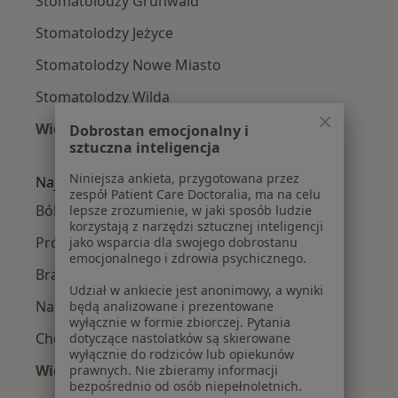
Stomatolodzy Grunwald
Stomatolodzy Jeżyce
Stomatolodzy Nowe Miasto
Stomatolodzy Wilda
Więcej (2)
Dobrostan emocjonalny i
sztuczna inteligencja
Więcej w kategorii: Stomatolodzy w pobliżu
Niniejsza ankieta, przygotowana przez
Najczęście leczone choroby
zespół Patient Care Doctoralia, ma na celu
Ból zęba w Poznaniu
lepsze zrozumienie, w jaki sposób ludzie
korzystają z narzędzi sztucznej inteligencji
Próchnica w Poznaniu
jako wsparcia dla swojego dobrostanu
emocjonalnego i zdrowia psychicznego.
Braki zębowe w Poznaniu
Udział w ankiecie jest anonimowy, a wyniki
Nadwrażliwość zębów w Poznaniu
będą analizowane i prezentowane
wyłącznie w formie zbiorczej. Pytania
Choroby miazgi w Poznaniu
dotyczące nastolatków są skierowane
wyłącznie do rodziców lub opiekunów
Więcej (15)
prawnych. Nie zbieramy informacji
bezpośrednio od osób niepełnoletnich.
Więcej w kategorii: Najczęście leczone chorob