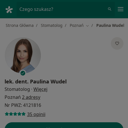
Me
Czego szukasz?
Strona Główna
Stomatolog
Poznań
Paulina Wudel
Zmień miasto
lek. dent.
Paulina Wudel
O specjalizacjach
Stomatolog
·
Więcej
Poznań
2 adresy
Nr PWZ: 4121816
35 opinii