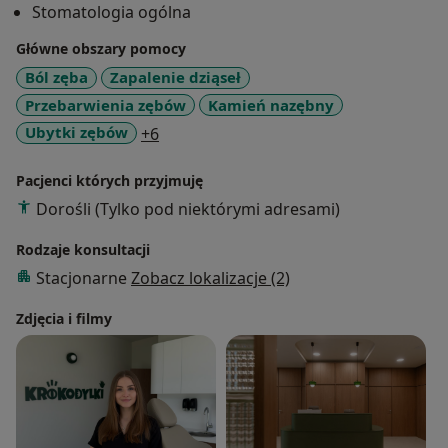
Stomatologia ogólna
Główne obszary pomocy
Ból zęba
Zapalenie dziąseł
Przebarwienia zębów
Kamień nazębny
a11y_sr_more_diseases
Ubytki zębów
+6
Pacjenci których przyjmuję
Dorośli (Tylko pod niektórymi adresami)
Rodzaje konsultacji
Stacjonarne
Zobacz lokalizacje (2)
Zdjęcia i filmy