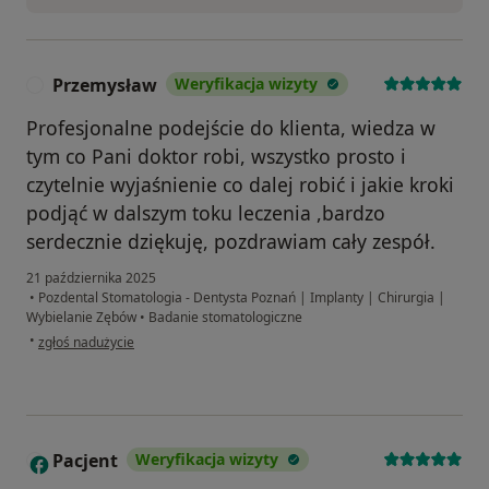
Przemysław
Weryfikacja wizyty
P
Profesjonalne podejście do klienta, wiedza w
tym co Pani doktor robi, wszystko prosto i
czytelnie wyjaśnienie co dalej robić i jakie kroki
podjąć w dalszym toku leczenia ,bardzo
serdecznie dziękuję, pozdrawiam cały zespół.
21 października 2025
•
Pozdental Stomatologia - Dentysta Poznań | Implanty | Chirurgia |
Wybielanie Zębów
•
Badanie stomatologiczne
w opinii użytkownika Przemysław
•
zgłoś nadużycie
Pacjent
Weryfikacja wizyty
P