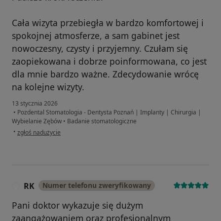
Cała wizyta przebiegła w bardzo komfortowej i
spokojnej atmosferze, a sam gabinet jest
nowoczesny, czysty i przyjemny. Czułam się
zaopiekowana i dobrze poinformowana, co jest
dla mnie bardzo ważne. Zdecydowanie wrócę
na kolejne wizyty.
13 stycznia 2026
•
Pozdental Stomatologia - Dentysta Poznań | Implanty | Chirurgia |
Wybielanie Zębów
•
Badanie stomatologiczne
w opinii użytkownika Milana
•
zgłoś nadużycie
RK
Numer telefonu zweryfikowany
R
Pani doktor wykazuje się dużym
zaangażowaniem oraz profesjonalnym