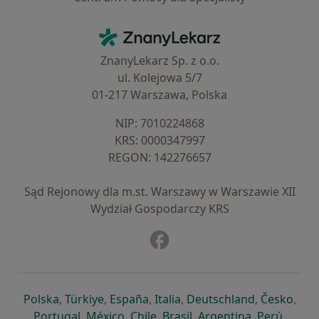
Kontakt
ZnanyLekarz - Strona główna
ZnanyLekarz Sp. z o.o.
ul. Kolejowa 5/7
01-217 Warszawa, Polska
NIP: ⁠7010224868
KRS: ⁠0000347997
REGON: ⁠142276657
Sąd Rejonowy dla m.st. Warszawy w Warszawie XII
Wydział Gospodarczy KRS
Facebook
otwiera się w nowej karcie
otwiera się w nowej karcie
otwiera się w nowej karcie
otwiera się w nowej karcie
otwiera się w nowej karci
otwiera się
otwi
Polska
,
Türkiye
,
España
,
Italia
,
Deutschland
,
Česko
,
otwiera się w nowej karcie
otwiera się w nowej karcie
otwiera się w nowej karcie
otwiera się w nowej kar
otwiera się 
otwier
Portugal
,
México
,
Chile
,
Brasil
,
Argentina
,
Perú
,