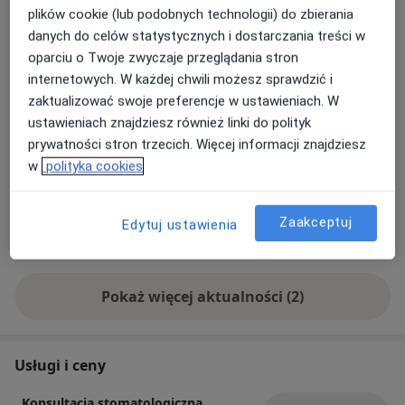
w przyjaznej atmosferze, serdecznie zapraszamy
plików cookie (lub podobnych technologii) do zbierania
na konsultację w Krokodylki Dental Studio.
danych do celów statystycznych i dostarczania treści w
oparciu o Twoje zwyczaje przeglądania stron
internetowych. W każdej chwili możesz sprawdzić i
zaktualizować swoje preferencje w ustawieniach. W
ustawieniach znajdziesz również linki do polityk
prywatności stron trzecich. Więcej informacji znajdziesz
w
polityka cookies
Zaakceptuj
Edytuj ustawienia
Pokaż więcej aktualności (2)
Usługi i ceny
Konsultacja stomatologiczna