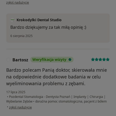
w opinii użytkownika WG
zgłoś nadużycie
Krokodylki Dental Studio
Bardzo dziękujemy za tak miłą opinię :)
6 sierpnia 2025
Bartosz
Weryfikacja wizyty
B
Bardzo polecam Panią doktor, skierowała mnie
na odpowiednie dodatkowe badania w celu
wyeliminowania problemu z zębami.
17 lipca 2025
•
Pozdental Stomatologia - Dentysta Poznań | Implanty | Chirurgia |
Wybielanie Zębów
•
doraźna pomoc stomatologiczna, pacjent z bólem
w opinii użytkownika Bartosz
•
zgłoś nadużycie