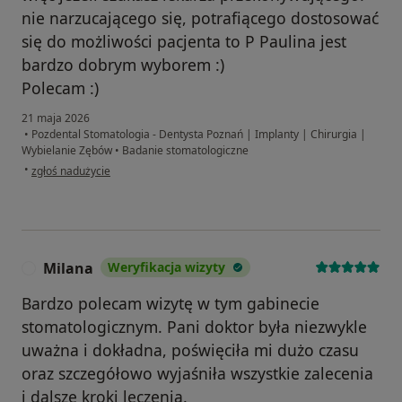
nie narzucającego się, potrafiącego dostosować
się do możliwości pacjenta to P Paulina jest
bardzo dobrym wyborem :)
Polecam :)
21 maja 2026
•
Pozdental Stomatologia - Dentysta Poznań | Implanty | Chirurgia |
Wybielanie Zębów
•
Badanie stomatologiczne
w opinii użytkownika Damian Napierala
•
zgłoś nadużycie
Milana
Weryfikacja wizyty
M
Bardzo polecam wizytę w tym gabinecie
stomatologicznym. Pani doktor była niezwykle
uważna i dokładna, poświęciła mi dużo czasu
oraz szczegółowo wyjaśniła wszystkie zalecenia
i dalsze kroki leczenia.