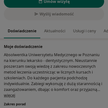
Umów wizytę
Wyślij wiadomość
Doświadczenie
Aktualności
Usługi i ceny
Ad
Moje doświadczenie
Absolwentka Uniwersytetu Medycznego w Poznaniu
na kierunku lekarsko - dentystycznym. Nieustannie
poszerzam swoją wiedzę z zakresu nowoczesnych
metod leczenia uczestnicząc w licznych kursach i
szkoleniach. Do każdego pacjenta podchodzę
indywidualnie. Zabiegi wykonuję z dużą starannością i
zaangażowaniem, dbając o komfort oraz przyjazną
O mnie
atmosferę w gabinecie.
więcej
Zakres porad