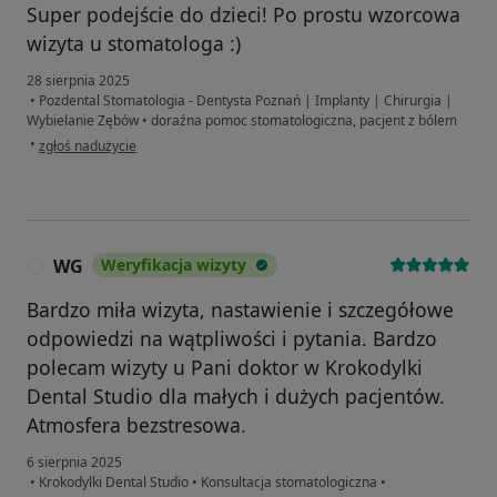
Super podejście do dzieci! Po prostu wzorcowa
wizyta u stomatologa :)
28 sierpnia 2025
•
Pozdental Stomatologia - Dentysta Poznań | Implanty | Chirurgia |
Wybielanie Zębów
•
doraźna pomoc stomatologiczna, pacjent z bólem
w opinii użytkownika Pacjent
•
zgłoś nadużycie
WG
Weryfikacja wizyty
W
Bardzo miła wizyta, nastawienie i szczegółowe
odpowiedzi na wątpliwości i pytania. Bardzo
polecam wizyty u Pani doktor w Krokodylki
Dental Studio dla małych i dużych pacjentów.
Atmosfera bezstresowa.
6 sierpnia 2025
•
Krokodylki Dental Studio
•
Konsultacja stomatologiczna
•