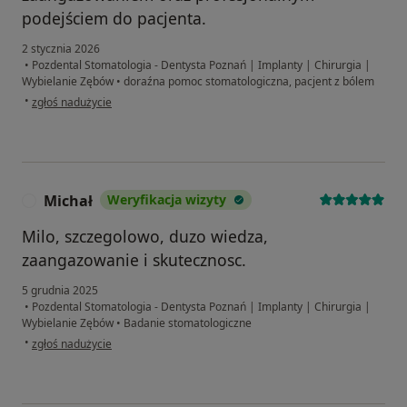
podejściem do pacjenta.
2 stycznia 2026
•
Pozdental Stomatologia - Dentysta Poznań | Implanty | Chirurgia |
Wybielanie Zębów
•
doraźna pomoc stomatologiczna, pacjent z bólem
w opinii użytkownika RK
•
zgłoś nadużycie
Michał
Weryfikacja wizyty
M
Milo, szczegolowo, duzo wiedza,
zaangazowanie i skutecznosc.
5 grudnia 2025
•
Pozdental Stomatologia - Dentysta Poznań | Implanty | Chirurgia |
Wybielanie Zębów
•
Badanie stomatologiczne
w opinii użytkownika Michał
•
zgłoś nadużycie