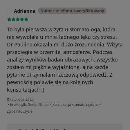
Adrianna
Numer telefonu zweryfikowany
A
To była pierwsza wizyta u stomatologa, która
nie wywołała u mnie żadnego lęku czy stresu.
Dr Paulina okazała mi dużo zrozumienia. Wizyta
przebiegła w przemiłej atmosferze. Podczas
analizy wyników badań obrazowych, wszystko
zostało mi pięknie wyjaśnione, a na każde
pytanie otrzymałam rzeczową odpowiedź. Z
pewnością pojawię się na kolejnych
konsultacjach :)
8 listopada 2025
•
Krokodylki Dental Studio
•
Konsultacja stomatologiczna
•
w opinii użytkownika Adrianna
zgłoś nadużycie