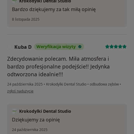
Krokodylki Dental Studio
Bardzo dziękujemy za tak miłą opinię
8 listopada 2025
Kuba D
Weryfikacja wizyty
K
Zdecydowanie polecam. Miła atmosfera i
bardzo profesjonalne podejście!! Jedynka
odtworzona idealnie!!!
24 października 2025
•
Krokodylki Dental Studio
•
odbudowa zębów
•
w opinii użytkownika Kuba D
zgłoś nadużycie
Krokodylki Dental Studio
Dziękujemy za opinię
24 października 2025