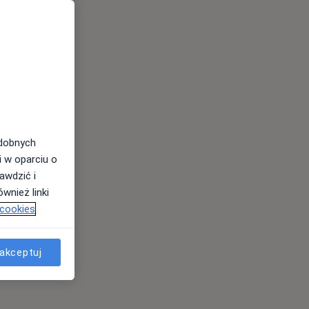
odobnych
i w oparciu o
awdzić i
wnież linki
 cookies
akceptuj