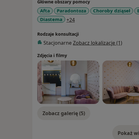
Główne obszary pomocy
Afta
Paradontoza
Choroby dziąseł
a11y_sr_more_diseases
Diastema
+24
Rodzaje konsultacji
Stacjonarne
Zobacz lokalizacje (1)
Zdjęcia i filmy
Zobacz galerię (5)
Pokaż wi
o 