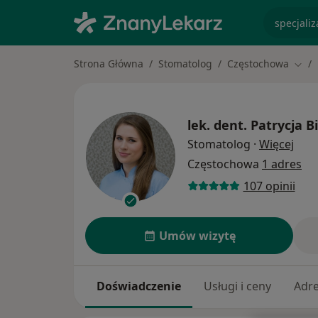
specjaliz
Strona Główna
Stomatolog
Częstochowa
Zmie
lek. dent.
Patrycja B
O sp
Stomatolog
·
Więcej
Częstochowa
1 adres
107 opinii
Umów wizytę
Doświadczenie
Usługi i ceny
Adr