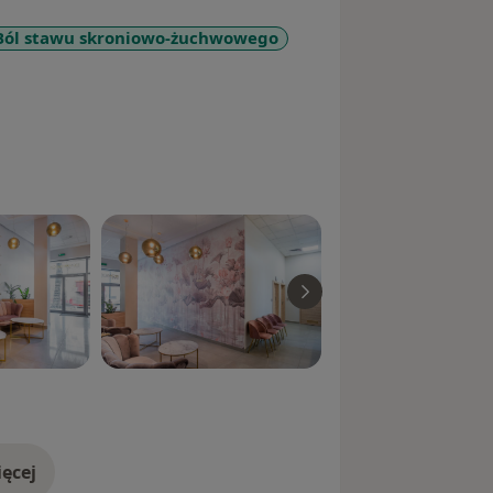
Ból stawu skroniowo-żuchwowego
ęcej
doświadczeniu