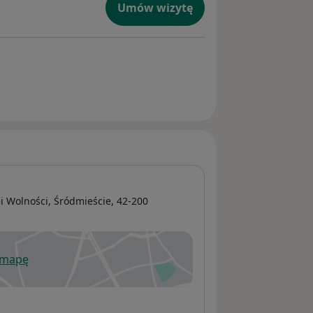
Umów wizytę
i Wolności,
Śródmieście
, 42-200
 mapę
wiera się w nowej karcie