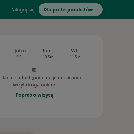
Zaloguj się
Dla profesjonalistów
Jutro
Pon,
Wt,
Śr,
Czw
9 Sie
10 Sie
11 Sie
12 Sie
13 Si
inika nie udostępnia opcji umawiania
wizyt drogą online
Poproś o wizytę