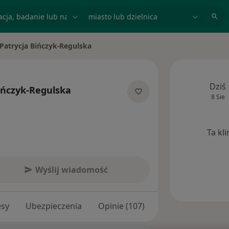
acja, badanie lub nazwisko
miasto lub dzielnica
Patrycja Bińczyk-Regulska
ń miasto
Dziś
ińczyk-Regulska
8 Sie
ecjalizacjach
Ta kl
Wyślij wiadomość
esy
Ubezpieczenia
Opinie (107)