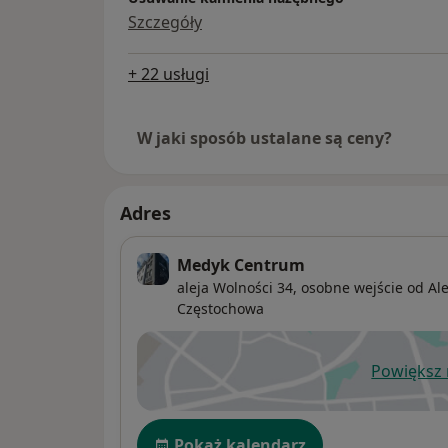
Szczegóły
+ 22 usługi
W jaki sposób ustalane są ceny?
Adres
Medyk Centrum
aleja Wolności 34,
osobne wejście od Ale
Częstochowa
Powiększ
ot
Dostępność
Pokaż kalendarz