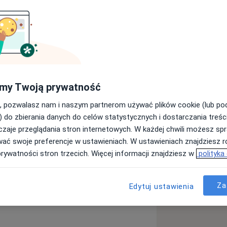
go w Łodzi na kierunku lekarsko-
 estetyczną, stomatologią ogólną,
my Twoją prywatność
przyzębia, endodoncją oraz protetyką.
niczyłam w licznych kursach
, pozwalasz nam i naszym partnerom używać plików cookie (lub p
ązać przyjazną relację z pacjentem, aby
) do zbierania danych do celów statystycznych i dostarczania treśc
stresowo. Cechuje mnie dokładność
zaje przeglądania stron internetowych. W każdej chwili możesz spr
enta.
wać swoje preferencje w ustawieniach. W ustawieniach znajdziesz ró
prywatności stron trzecich. Więcej informacji znajdziesz w
polityka
Za
ą
Edytuj ustawienia