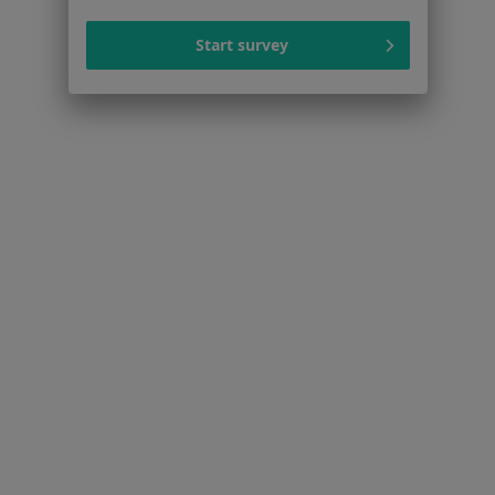
Dla pacjentów
Lekarze
Start survey
Placówki medyczne
Pytania i odpowiedzi
Usługi i zabiegi
Choroby
Pomoc
Aplikacje mobilne
Blog dla pacjentów
Dla profesjonalistów
Cennik
Dla lekarzy
Dla placówek medycznych
Noa Notes
nowość
Baza wiedzy
Centrum Pomocy dla Specjalisty
Kontakt