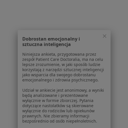
Serwis
Regulamin
Dobrostan emocjonalny i
Polityka prywatności pacjentów
sztuczna inteligencja
Polityka prywatności profesjonalistów
Niniejsza ankieta, przygotowana przez
Polityka prywatności dla profesjonalistów, których
zespół Patient Care Doctoralia, ma na celu
dane pozyskaliśmy samodzielnie
lepsze zrozumienie, w jaki sposób ludzie
Polityka cookies
korzystają z narzędzi sztucznej inteligencji
jako wsparcia dla swojego dobrostanu
Jak działają wyniki wyszukiwania
emocjonalnego i zdrowia psychicznego.
Dostępność
O nas
Udział w ankiecie jest anonimowy, a wyniki
będą analizowane i prezentowane
Praca
Rekrutujemy!
wyłącznie w formie zbiorczej. Pytania
Partnerzy
dotyczące nastolatków są skierowane
Centrum prasowe
wyłącznie do rodziców lub opiekunów
prawnych. Nie zbieramy informacji
Kontakt
bezpośrednio od osób niepełnoletnich.