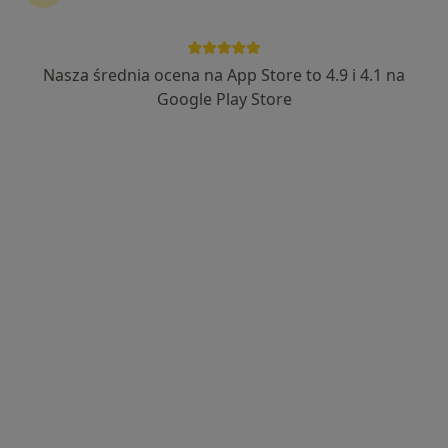
Nasza średnia ocena na App Store to 4.9 i 4.1 na
Bezpieczne płatności
Google Play Store
mgr Anna Warzywoda
·
Więcej
Psychoterapeuta
Adres 1
Adres 2
Online
Tadeusza Kościuszki 30, Mirków
•
Mapa
Gabinet Psychoterapii Integratywnej Mirków
Konsultacja psychoterapeutyczna
250 zł
Specjalista nie oferuje umawiania online pod tym adresem.
Poproś o wizytę