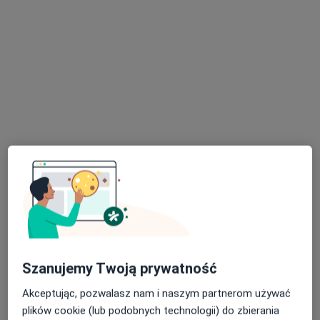
lek. Piotr Gościmski
·
Więcej
Psychiatra
642 opinie
Adres
Online 1
Online 2
Online 3
Oleśniczka 30, Oleśniczka
•
Mapa
Oleśniczka 30 Klinika Zdrowia Psychicznego
Konsultacja psychiatryczna (kolejna wizyta)
350 zł
Specjalista nie oferuje umawiania online pod tym adresem.
Szanujemy Twoją prywatność
Akceptując, pozwalasz nam i naszym partnerom używać
Poproś o wizytę
plików cookie (lub podobnych technologii) do zbierania