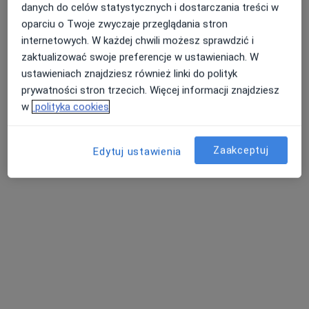
danych do celów statystycznych i dostarczania treści w
oparciu o Twoje zwyczaje przeglądania stron
internetowych. W każdej chwili możesz sprawdzić i
zaktualizować swoje preferencje w ustawieniach. W
ustawieniach znajdziesz również linki do polityk
prywatności stron trzecich. Więcej informacji znajdziesz
w
polityka cookies
mgr Alena Loreth
Zaakceptuj
Edytuj ustawienia
·
Więcej
Psycholog
6 opinii
Wrocławska 18/13, Długołęka
•
Mapa
Mgr Alena Loreth gabinet Długołęka
Konsultacja psychologiczna
200 zł
Specjalista nie oferuje umawiania online pod tym adresem.
Poproś o wizytę