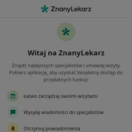
Me
Bezsenność • 55-093
Filtry
• 1
Mapa
Bezsenność specjaliści w
Witaj na ZnanyLekarz
Jak działają wyniki wyszukiwania
Znajdź najlepszych specjalistów i umawiaj wizyty.
Pobierz aplikację, aby uzyskać bezpłatny dostęp do
Jakiego specjalisty szukasz?
przydatnych funkcji:
Psychiatra
Psycholog
Psychoterapeuta
Łatwo zarządzaj swoimi wizytami
Wysyłaj wiadomości do specjalistów
Otrzymuj powiadomienia