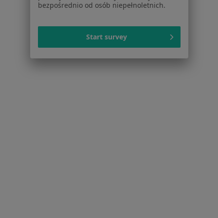
Choroby zwyrodnieniowe Gostynin
bezpośrednio od osób niepełnoletnich.
Urazy Gostynin
Start survey
Więcej (2)
Więcej w kategorii: Najczęstsze schorzenia
Strona Główna
Ortopeda
Gostynin
Zmień miasto
Serwis
Regulamin
Polityka prywatności pacjentów
Polityka prywatności profesjonalistów
Polityka prywatności dla profesjonalistów, których
dane pozyskaliśmy samodzielnie