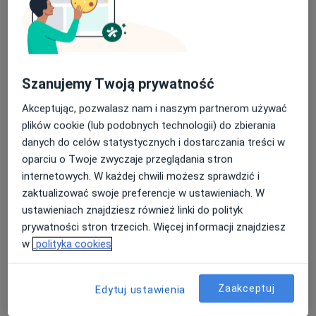
lek. Piotr Maciszewski
·
Więcej
Ortopeda, Ortopeda dziecięcy
Szanujemy Twoją prywatność
259 opinii
Akceptując, pozwalasz nam i naszym partnerom używać
Adres
Online
plików cookie (lub podobnych technologii) do zbierania
danych do celów statystycznych i dostarczania treści w
Medyczna 8 lok. 138 (ROKA), Parter, wejście od ul. Honorowych Dawców Krwi, Płock
•
Mapa
oparciu o Twoje zwyczaje przeglądania stron
OpenMed Centrum Medyczne
internetowych. W każdej chwili możesz sprawdzić i
zaktualizować swoje preferencje w ustawieniach. W
Konsultacja ortopedyczna
330 zł
ustawieniach znajdziesz również linki do polityk
Specjalista nie oferuje umawiania online pod tym adresem.
prywatności stron trzecich. Więcej informacji znajdziesz
w
polityka cookies
Poproś o wizytę
Zaakceptuj
Edytuj ustawienia