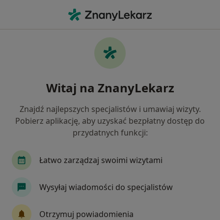
Me
Ortopeda • Gostynin, mazowieckie
Filtry
Ubezpieczenie
Mapa
Polecani ortopedzi w Gostyninie
Witaj na ZnanyLekarz
Jak działają wyniki wyszukiwania
Znajdź najlepszych specjalistów i umawiaj wizyty.
Pobierz aplikację, aby uzyskać bezpłatny dostęp do
Wybierz swoje ubezpieczenie
przydatnych funkcji:
Łatwo zarządzaj swoimi wizytami
Wysyłaj wiadomości do specjalistów
Otrzymuj powiadomienia