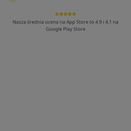
lek. Krystian Radosz
·
Więcej
Ortopeda, Ortopeda dziecięcy
Nasza średnia ocena na App Store to 4.9 i 4.1 na
771 opinii
Google Play Store
Adres 1
Adres 2
Bielska 1, wejście od Zduńskiej, Płock
•
Mapa
DR Medic
Konsultacja ortopedyczna
300 zł
Specjalista nie oferuje umawiania online pod tym adresem.
Poproś o wizytę