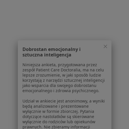
Powiązane wyszukiwania
|
Oferty pracy - Ortopeda
W pobliżu Gostynina
Ortopedzi w Płocku
Ortopedzi w Włocławku
Ortopedzi w Kutnie
Dobrostan emocjonalny i
Ortopedzi w Łowiczu
sztuczna inteligencja
Ortopedzi w Łęczycy
Niniejsza ankieta, przygotowana przez
zespół Patient Care Doctoralia, ma na celu
Więcej (3)
lepsze zrozumienie, w jaki sposób ludzie
Więcej w kategorii: W pobliżu Gostynina
korzystają z narzędzi sztucznej inteligencji
jako wsparcia dla swojego dobrostanu
Najczęstsze schorzenia
emocjonalnego i zdrowia psychicznego.
Ból kolana Gostynin
Udział w ankiecie jest anonimowy, a wyniki
będą analizowane i prezentowane
Ból biodra Gostynin
wyłącznie w formie zbiorczej. Pytania
dotyczące nastolatków są skierowane
Bóle stopy Gostynin
wyłącznie do rodziców lub opiekunów
prawnych. Nie zbieramy informacji