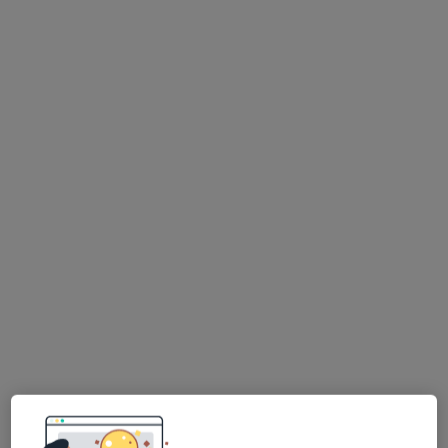
lek. Jan Skorupski
·
Więcej
Ortopeda
266 opinii
Padlewskiego 14, Płock
•
Mapa
ESSE dla zdrowia Płock
Konsultacja ortopedyczna + USG
350 zł
Specjalista nie oferuje umawiania online pod tym adresem.
Poproś o wizytę