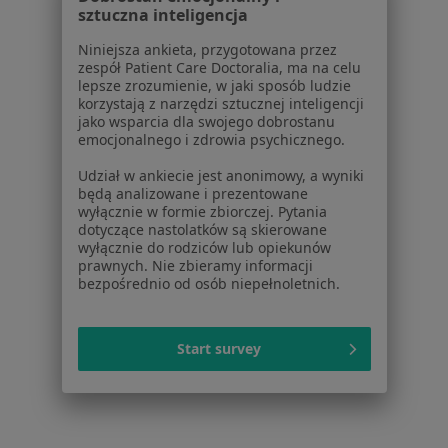
sztuczna inteligencja
Ortopedzi w Drawsku Pomorskiym
Niniejsza ankieta, przygotowana przez
Ortopedzi w Goleniowie
zespół Patient Care Doctoralia, ma na celu
lepsze zrozumienie, w jaki sposób ludzie
Ortopedzi w Złocieńcu
korzystają z narzędzi sztucznej inteligencji
jako wsparcia dla swojego dobrostanu
Więcej (6)
emocjonalnego i zdrowia psychicznego.
Więcej w kategorii: W pobliżu Chociwla
Udział w ankiecie jest anonimowy, a wyniki
Najczęstsze schorzenia
będą analizowane i prezentowane
wyłącznie w formie zbiorczej. Pytania
Biodro trzaskające Chociwel
dotyczące nastolatków są skierowane
wyłącznie do rodziców lub opiekunów
Ból barku Chociwel
prawnych. Nie zbieramy informacji
bezpośrednio od osób niepełnoletnich.
Ból karku Chociwel
Ból kolana Chociwel
Start survey
Osteoporoza Chociwel
Więcej (4)
Więcej w kategorii: Najczęstsze schorzenia