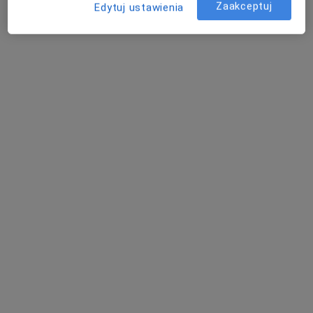
Zaakceptuj
Edytuj ustawienia
Dostępni specjaliści
Specjaliści znajdują się poza Chociwel,
zachodniopomorskie, w obszarach bliskich Twojemu
wyszukiwaniu.
dr n. med. Sebastian Kuras
·
Więcej
Ortopeda
68 opinii
Adres 1
Adres 2