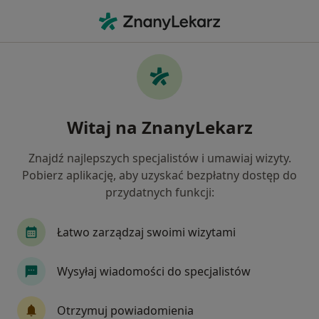
Me
Ortopeda • Chociwel, zachodniopomorskie
Filtry
Ubezpieczenie
Mapa
Polecani ortopedzi w Chociwlu
Witaj na ZnanyLekarz
Jak działają wyniki wyszukiwania
Znajdź najlepszych specjalistów i umawiaj wizyty.
Pobierz aplikację, aby uzyskać bezpłatny dostęp do
Wybierz swoje ubezpieczenie
przydatnych funkcji:
Łatwo zarządzaj swoimi wizytami
Wysyłaj wiadomości do specjalistów
Otrzymuj powiadomienia