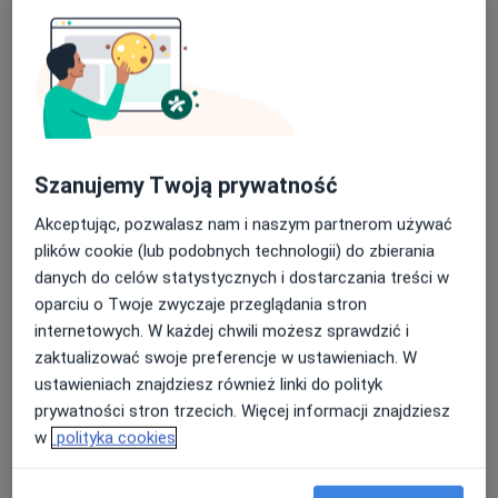
Balticmed Przychodnia
·
Więcej
Ortopedia, Dermatologia, Nefrologia
1459 opinii
Szanujemy Twoją prywatność
Adres 1
Adres 2
Akceptując, pozwalasz nam i naszym partnerom używać
plików cookie (lub podobnych technologii) do zbierania
Grunwaldzka 27A, Węgorzyno
•
Mapa
danych do celów statystycznych i dostarczania treści w
oparciu o Twoje zwyczaje przeglądania stron
Konsultacja ortopedyczna
320 zł
internetowych. W każdej chwili możesz sprawdzić i
Pokaż więcej usług
zaktualizować swoje preferencje w ustawieniach. W
Brak dostępnych specjalistów z wolnymi terminami w tym centrum medycznym.
ustawieniach znajdziesz również linki do polityk
prywatności stron trzecich. Więcej informacji znajdziesz
Pokaż profil
w
polityka cookies