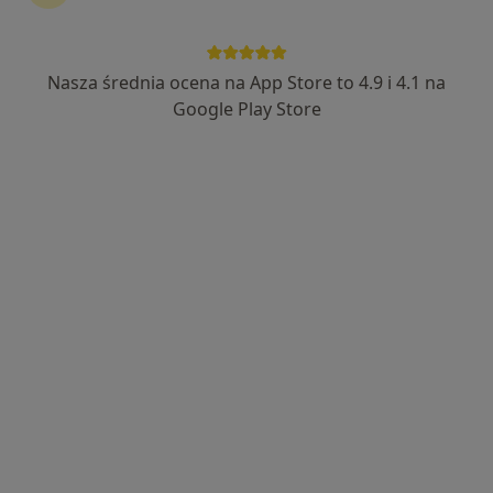
dr n. med. Paweł Jakszuk
·
Więcej
Ortopeda
Nasza średnia ocena na App Store to 4.9 i 4.1 na
221 opinii
Google Play Store
Pocztowa 2, Stargard
•
Mapa
Prywatny gabinet Paweł Jakszuk
Konsultacja ortopedyczna
od 300 zł
Specjalista nie oferuje umawiania online pod tym adresem.
Poproś o wizytę