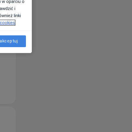
i w oparciu o
awdzić i
wnież linki
 cookies
Śr,
Czw,
Pt,
12 Sie
13 Sie
14 Sie
akceptuj
Śr,
Czw,
Pt,
12 Sie
13 Sie
14 Sie