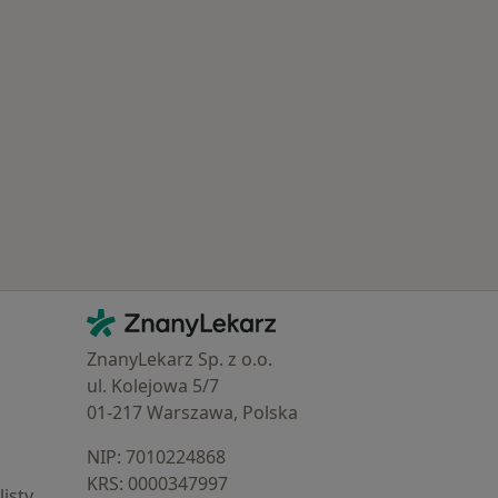
Najczęście leczone choroby
Kontakt
ZnanyLekarz - Strona główna
ZnanyLekarz Sp. z o.o.
ul. Kolejowa 5/7
01-217 Warszawa, Polska
NIP: ⁠7010224868
KRS: ⁠0000347997
isty