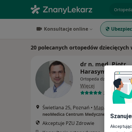
specjaliz
Konsultacje online
Ubezpiec
20 polecanych ortopedów dziecięcych 
dr n. med. Piotr
Harasymczuk
Ortopeda dziecięcy, Orto
Więcej
285 opinii
Świetlana 25, Poznań
•
Mapa
neoMedica Centrum Medyczne
Szanuje
Akceptuje PZU Zdrowie
Akceptując