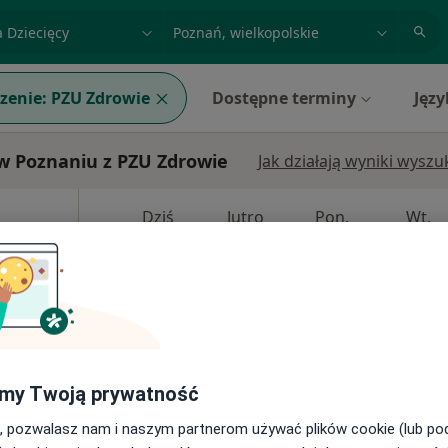
acja, badanie lub nazwisko
miasto lub dzielnica
zenie:
PZU Zdrowie
Dostępne terminy
Języ
w Poznaniu z PZU Zdrowie
Jak działają wyniki wysz
Dziś
Jutro
Pon,
Wt,
8 Sie
9 Sie
10 Sie
11 Sie
·
peda
Umawianie online nie jest dostępne
Poproś o wizytę
my Twoją prywatność
, pozwalasz nam i naszym partnerom używać plików cookie (lub p