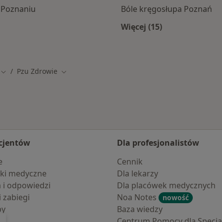
 Poznaniu
Bóle kręgosłupa Poznań
Więcej (15)
amach PZU Zdrowie
Więcej w kategorii: 
Pzu Zdrowie
o
Zmień miasto
Zmień miasto
cjentów
Dla profesjonalistów
e
Cennik
ki medyczne
Dla lekarzy
a i odpowiedzi
Dla placówek medycznych
i zabiegi
Noa Notes
nowość
by
Baza wiedzy
Centrum Pomocy dla Specjal