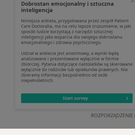
Dobrostan emocjonalny i sztuczna
pozyskaliśmy samodzielnie
Aplika
inteligencja
Polityka cookies
Blog d
Niniejsza ankieta, przygotowana przez zespół Patient
Jak działają wyniki wyszukiwania
Care Doctoralia, ma na celu lepsze zrozumienie, w jaki
Dostępność
sposób ludzie korzystają z narzędzi sztucznej
O nas
inteligencji jako wsparcia dla swojego dobrostanu
emocjonalnego i zdrowia psychicznego.
Praca
Rekrutujemy!
Partnerzy
Udział w ankiecie jest anonimowy, a wyniki będą
Centrum prasowe
analizowane i prezentowane wyłącznie w formie
zbiorczej. Pytania dotyczące nastolatków są skierowane
Kontakt
wyłącznie do rodziców lub opiekunów prawnych. Nie
zbieramy informacji bezpośrednio od osób
niepełnoletnich.
otwiera się w now
otwiera s
o
Polska
,
Türkiye
,
España
,
Start survey
ROZPORZĄDZENIE (UE