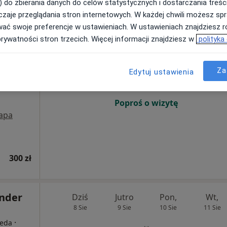
330 zł
) do zbierania danych do celów statystycznych i dostarczania treśc
zaje przeglądania stron internetowych. W każdej chwili możesz spr
wać swoje preferencje w ustawieniach. W ustawieniach znajdziesz ró
tof
prywatności stron trzecich. Więcej informacji znajdziesz w
polityka
Dziś
Jutro
Pon,
Wt,
8 Sie
9 Sie
10 Sie
11 Sie
eda,
Za
Edytuj ustawienia
Umawianie online nie jest dostępne
Poproś o wizytę
apa
300 zł
ander
Dziś
Jutro
Pon,
Wt,
8 Sie
9 Sie
10 Sie
11 Sie
·
peda