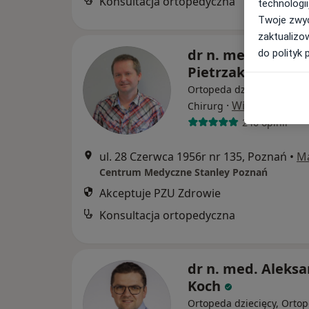
Konsultacja ortopedyczna
technologii
Twoje zwyc
zaktualizo
dr n. med. Krzysz
do polityk 
Pietrzak
Ortopeda dziecięcy, Ortop
·
Więcej
Chirurg
246 opinii
ul. 28 Czerwca 1956r nr 135, Poznań
•
M
Centrum Medyczne Stanley Poznań
Akceptuje PZU Zdrowie
Konsultacja ortopedyczna
dr n. med. Aleks
Koch
Ortopeda dziecięcy, Orto