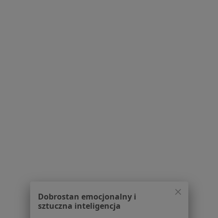
Lekarze
Placówki medyczne
Pytania i odpowiedzi
Usługi i zabiegi
Choroby
Pomoc
Aplikacje mobilne
Blog dla pacjentów
Dla profesjonalistów
Cennik
Dla lekarzy
Dla placówek medycznych
Noa Notes
nowość
Baza wiedzy
Centrum Pomocy dla Specjalisty
Dobrostan emocjonalny i
Kontakt
sztuczna inteligencja
ZnanyLekarz - Strona główna