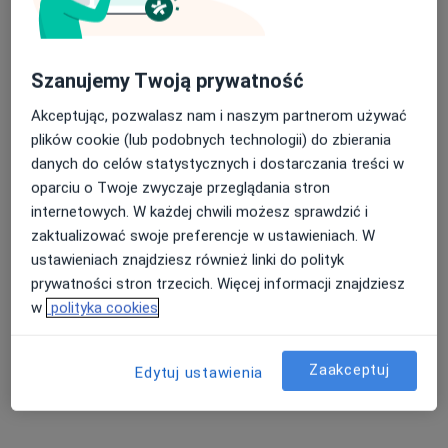
Braki zębowe Warszawa
Ból zęba Warszawa
Nasza średnia ocena na App Store to 4.9 i 4.1 na
Szanujemy Twoją prywatność
Próchnica Warszawa
Google Play Store
Akceptując, pozwalasz nam i naszym partnerom używać
Diastema Warszawa
plików cookie (lub podobnych technologii) do zbierania
Więcej (15)
danych do celów statystycznych i dostarczania treści w
Więcej w kategorii: Najczęście leczone chorob
oparciu o Twoje zwyczaje przeglądania stron
internetowych. W każdej chwili możesz sprawdzić i
zaktualizować swoje preferencje w ustawieniach. W
Strona Główna
Ortodonta
Warszawa
Zmień miasto
Zmień miasto
ustawieniach znajdziesz również linki do polityk
Pzu Zdrowie
Zmień miasto
prywatności stron trzecich. Więcej informacji znajdziesz
w
polityka cookies
Zaakceptuj
Edytuj ustawienia