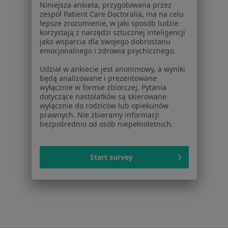
Niniejsza ankieta, przygotowana przez
ZnanyLekarz Sp. z o.o.
zespół Patient Care Doctoralia, ma na celu
ul. Kolejowa 5/7
lepsze zrozumienie, w jaki sposób ludzie
korzystają z narzędzi sztucznej inteligencji
01-217 Warszawa, Polska
jako wsparcia dla swojego dobrostanu
emocjonalnego i zdrowia psychicznego.
NIP: ⁠7010224868
KRS: ⁠0000347997
Udział w ankiecie jest anonimowy, a wyniki
REGON: ⁠142276657
będą analizowane i prezentowane
wyłącznie w formie zbiorczej. Pytania
dotyczące nastolatków są skierowane
Sąd Rejonowy dla m.st. Warszawy w Warszawie XII
wyłącznie do rodziców lub opiekunów
Wydział Gospodarczy KRS
prawnych. Nie zbieramy informacji
bezpośrednio od osób niepełnoletnich.
Facebook
otwiera się w nowej karcie
Start survey
otwiera się w nowej karcie
otwiera się w nowej karcie
otwiera się w nowej karcie
otwiera się w nowej karci
otwiera się
otwi
Polska
,
Türkiye
,
España
,
Italia
,
Deutschland
,
Česko
,
otwiera się w nowej karcie
otwiera się w nowej karcie
otwiera się w nowej karcie
otwiera się w nowej kar
otwiera się 
otwier
Portugal
,
México
,
Chile
,
Brasil
,
Argentina
,
Perú
,
otwiera się w nowej karc
Colombia
Płatności kartą