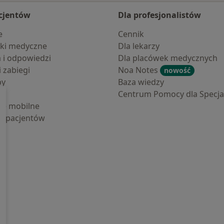
cjentów
Dla profesjonalistów
e
Cennik
ki medyczne
Dla lekarzy
a i odpowiedzi
Dla placówek medycznych
i zabiegi
Noa Notes
nowość
by
Baza wiedzy
Centrum Pomocy dla Specjal
cje mobilne
la pacjentów