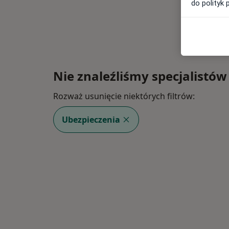
do polityk 
Nie znaleźliśmy specjalistów
Rozważ usunięcie niektórych filtrów:
Ubezpieczenia