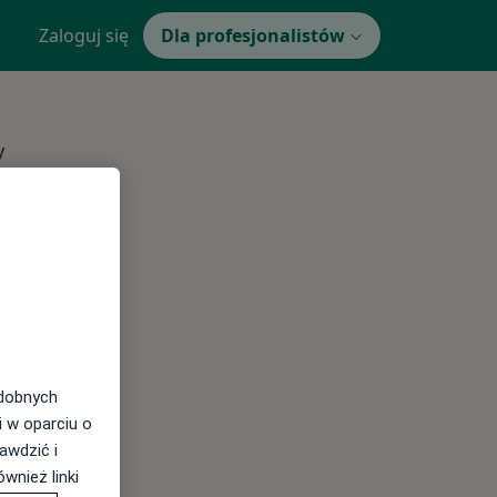
Zaloguj się
Dla profesjonalistów
y
odobnych
Najczęście leczone choroby
i w oparciu o
awdzić i
wnież linki