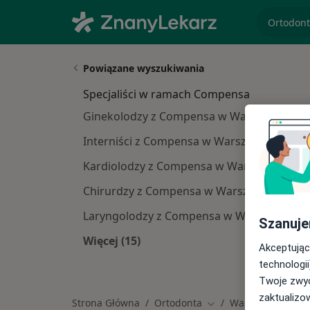
specjaliz
Powiązane wyszukiwania
Specjaliści w ramach Compensa
Ginekolodzy z Compensa w Warszawie
Interniści z Compensa w Warszawie
Kardiolodzy z Compensa w Warszawie
Chirurdzy z Compensa w Warszawie
Laryngolodzy z Compensa w Warszawie
Szanuje
Więcej (15)
Akceptując
Więcej w kategorii: Specjaliści w 
technologii
Twoje zwyc
zaktualizo
Strona Główna
Ortodonta
Warszawa
Com
Zmień miasto