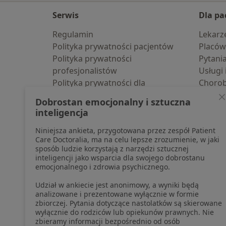
Serwis
Dla pa
Regulamin
Lekarz
Polityka prywatności pacjentów
Placów
Polityka prywatności
Pytani
profesjonalistów
Usługi 
Polityka prywatności dla
Choro
profesjonalistów, których dane
Pomoc
Dobrostan emocjonalny i sztuczna
pozyskaliśmy samodzielnie
Aplika
inteligencja
Polityka cookies
Blog d
Niniejsza ankieta, przygotowana przez zespół Patient
Jak działają wyniki wyszukiwania
Care Doctoralia, ma na celu lepsze zrozumienie, w jaki
Dostępność
sposób ludzie korzystają z narzędzi sztucznej
O nas
inteligencji jako wsparcia dla swojego dobrostanu
emocjonalnego i zdrowia psychicznego.
Praca
Rekrutujemy!
Partnerzy
Udział w ankiecie jest anonimowy, a wyniki będą
Centrum prasowe
analizowane i prezentowane wyłącznie w formie
zbiorczej. Pytania dotyczące nastolatków są skierowane
Kontakt
wyłącznie do rodziców lub opiekunów prawnych. Nie
zbieramy informacji bezpośrednio od osób