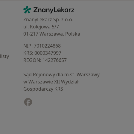
Kontakt
ZnanyLekarz - Strona główna
ZnanyLekarz Sp. z o.o.
ul. Kolejowa 5/7
01-217 Warszawa, Polska
NIP: ⁠7010224868
KRS: ⁠0000347997
isty
REGON: ⁠142276657
Sąd Rejonowy dla m.st. Warszawy
w Warszawie XII Wydział
Gospodarczy KRS
Facebook
otwiera się w nowej karcie