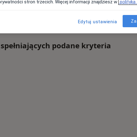
prywatności stron trzecich. Więcej informacji znajdziesz w
polityka
Za
Edytuj ustawienia
 spełniających podane kryteria