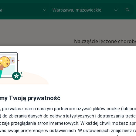
acja, badanie lub nazwisko
miasto lub dzielnica
Najczęście leczone chorob
Wady zgryzu Warszawa
Braki zębowe Warszawa
Ból zęba Warszawa
Próchnica Warszawa
Diastema Warszawa
my Twoją prywatność
Więcej (15)
, pozwalasz nam i naszym partnerom używać plików cookie (lub p
ramach Compensa
Więcej w kategorii: 
) do zbierania danych do celów statystycznych i dostarczania treśc
zaje przeglądania stron internetowych. W każdej chwili możesz spr
wać swoje preferencje w ustawieniach. W ustawieniach znajdziesz ró
pensa
Zmień miasto