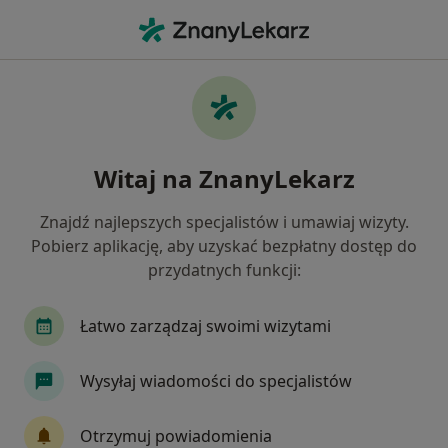
Me
Ortodonta • Konin, wielkopolskie
Filtry
Ubezpieczenie
Mapa
Polecani ortodonci w Koninie
Witaj na ZnanyLekarz
Jak działają wyniki wyszukiwania
Znajdź najlepszych specjalistów i umawiaj wizyty.
Pobierz aplikację, aby uzyskać bezpłatny dostęp do
Wybierz swoje ubezpieczenie
przydatnych funkcji:
Łatwo zarządzaj swoimi wizytami
Wysyłaj wiadomości do specjalistów
Otrzymuj powiadomienia