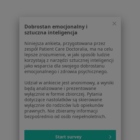
Centrum prasowe
Kontakt
Dla pacjentów
Dobrostan emocjonalny i
sztuczna inteligencja
Lekarze
Placówki medyczne
Niniejsza ankieta, przygotowana przez
zespół Patient Care Doctoralia, ma na celu
Pytania i odpowiedzi
lepsze zrozumienie, w jaki sposób ludzie
Usługi i zabiegi
korzystają z narzędzi sztucznej inteligencji
Choroby
jako wsparcia dla swojego dobrostanu
emocjonalnego i zdrowia psychicznego.
Pomoc
Aplikacje mobilne
Udział w ankiecie jest anonimowy, a wyniki
Blog dla pacjentów
będą analizowane i prezentowane
wyłącznie w formie zbiorczej. Pytania
Dla profesjonalistów
dotyczące nastolatków są skierowane
wyłącznie do rodziców lub opiekunów
prawnych. Nie zbieramy informacji
Cennik
bezpośrednio od osób niepełnoletnich.
Dla lekarzy
Dla placówek medycznych
Noa Notes
nowość
Start survey