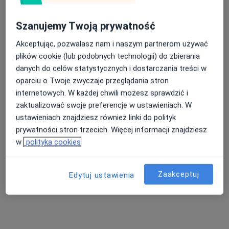
Perfect Smile Konin
·
Więcej
Ortodoncja, Stomatologia, Stomatologia dziecięca
Szanujemy Twoją prywatność
Aleje 1 Maja
•
Mapa
Akceptując, pozwalasz nam i naszym partnerom używać
plików cookie (lub podobnych technologii) do zbierania
Brak dostępnych specjalistów z wolnymi terminami w tym centrum medycznym.
danych do celów statystycznych i dostarczania treści w
Pokaż profil
oparciu o Twoje zwyczaje przeglądania stron
internetowych. W każdej chwili możesz sprawdzić i
zaktualizować swoje preferencje w ustawieniach. W
ustawieniach znajdziesz również linki do polityk
prywatności stron trzecich. Więcej informacji znajdziesz
w
polityka cookies
Zaakceptuj
Edytuj ustawienia
lek. dent. Krystyna Goede-Kuśmierczak
Ortodonta, Stomatolog dziecięcy
Powstańców Wielkopolskich 2a, Konin
•
Mapa