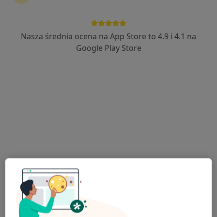
dr n. med. Dagmara Piątkowska
·
Więcej
Ortodonta, Stomatolog
Nasza średnia ocena na App Store to 4.9 i 4.1 na
19 opinii
Google Play Store
Adama Mickiewicza 21, Konin
•
Mapa
PARKLINIK BEATA PIĄTKOWSKA
Konsultacja ortodontyczna
Brak ceny
Specjalista nie oferuje umawiania online pod tym adresem.
Poproś o wizytę