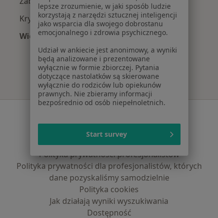
Zaburzenia emocjonalne w Wałbrzychu
lepsze zrozumienie, w jaki sposób ludzie
korzystają z narzędzi sztucznej inteligencji
Kryzys emocjonalny w Wałbrzychu
jako wsparcia dla swojego dobrostanu
emocjonalnego i zdrowia psychicznego.
Więcej (15)
Więcej w kategorii: Najczęście leczone chorob
Udział w ankiecie jest anonimowy, a wyniki
będą analizowane i prezentowane
wyłącznie w formie zbiorczej. Pytania
dotyczące nastolatków są skierowane
wyłącznie do rodziców lub opiekunów
prawnych. Nie zbieramy informacji
bezpośrednio od osób niepełnoletnich.
Serwis
Regulamin
Start survey
Polityka prywatności pacjentów
Polityka prywatności profesjonalistów
Polityka prywatności dla profesjonalistów, których
dane pozyskaliśmy samodzielnie
Polityka cookies
Jak działają wyniki wyszukiwania
Dostępność