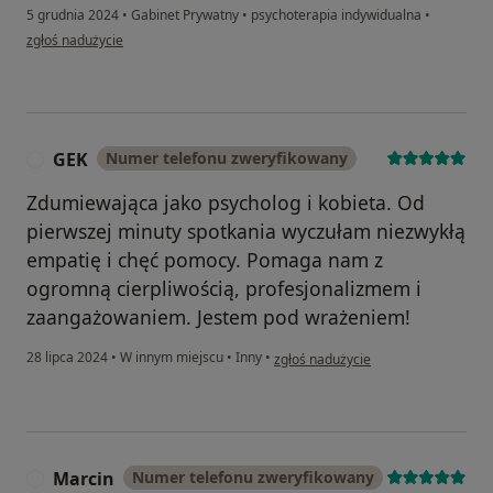
5 grudnia 2024
•
Gabinet Prywatny
•
psychoterapia indywidualna
•
w opinii użytkownika Ilona
zgłoś nadużycie
GEK
Numer telefonu zweryfikowany
G
Zdumiewająca jako psycholog i kobieta. Od
pierwszej minuty spotkania wyczułam niezwykłą
empatię i chęć pomocy. Pomaga nam z
ogromną cierpliwością, profesjonalizmem i
zaangażowaniem. Jestem pod wrażeniem!
w opinii użytkownika GEK
28 lipca 2024
•
W innym miejscu
•
Inny
•
zgłoś nadużycie
Marcin
Numer telefonu zweryfikowany
M