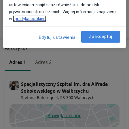
ustawieniach znajdziesz również linki do polityk
+ 3 usługi
prywatności stron trzecich. Więcej informacji znajdziesz
w
polityka cookies
W jaki sposób ustalane są ceny?
Zaakceptuj
Edytuj ustawienia
Adresy (2)
Adres 1
Adres 2
Specjalistyczny Szpital im. dra Alfreda
Sokołowskiego w Wałbrzychu
Stefana Batorego 4,
58-300
Wałbrzych
Powiększ mapę
otwiera się w nowej karcie