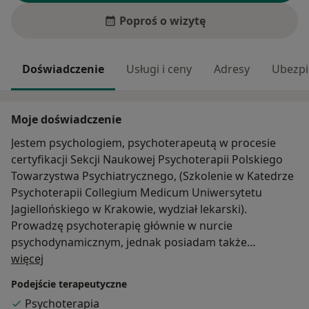
Poproś o wizytę
Doświadczenie
Usługi i ceny
Adresy
Ubezpi
Moje doświadczenie
Jestem psychologiem, psychoterapeutą w procesie
certyfikacji Sekcji Naukowej Psychoterapii Polskiego
Towarzystwa Psychiatrycznego, (Szkolenie w Katedrze
Psychoterapii Collegium Medicum Uniwersytetu
Jagiellońskiego w Krakowie, wydział lekarski).
Prowadzę psychoterapię głównie w nurcie
psychodynamicznym, jednak posiadam także
O mnie
certyfikat Szkoły Terapii Poznawczo-Behawioralnej
więcej
Centrum CBT-EDU w Warszawie. W swojej pracy
Podejście terapeutyczne
staram się indywidualnie dopasować metody pracy do
Psychoterapia
indywidualnych potrzeb. Zależy mi na stałym