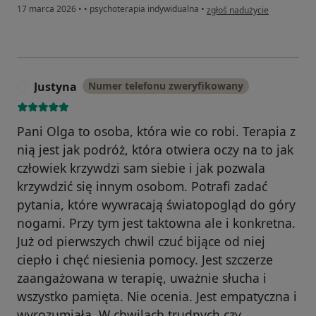
w opinii użytkownika Bartek
17 marca 2026
•
•
psychoterapia indywidualna
•
zgłoś nadużycie
Justyna
Numer telefonu zweryfikowany
J
Pani Olga to osoba, która wie co robi. Terapia z
nią jest jak podróż, która otwiera oczy na to jak
człowiek krzywdzi sam siebie i jak pozwala
krzywdzić się innym osobom. Potrafi zadać
pytania, które wywracają światopogląd do góry
nogami. Przy tym jest taktowna ale i konkretna.
Już od pierwszych chwil czuć bijące od niej
ciepło i chęć niesienia pomocy. Jest szczerze
zaangażowana w terapię, uważnie słucha i
wszystko pamięta. Nie ocenia. Jest empatyczna i
wyrozumiała. W chwilach trudnych czy