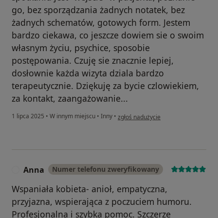
go, bez sporządzania żadnych notatek, bez
żadnych schematów, gotowych form. Jestem
bardzo ciekawa, co jeszcze dowiem sie o swoim
własnym życiu, psychice, sposobie
postępowania. Czuję sie znacznie lepiej,
dosłownie każda wizyta dziala bardzo
terapeutycznie. Dziękuję za bycie czlowiekiem,
za kontakt, zaangażowanie...
w opinii użytkownika SaturdayMeth
1 lipca 2025
•
W innym miejscu
•
Inny
•
zgłoś nadużycie
Anna
Numer telefonu zweryfikowany
A
Wspaniała kobieta- anioł, empatyczna,
przyjazna, wspierająca z poczuciem humoru.
Profesjonalna i szybka pomoc. Szczerze