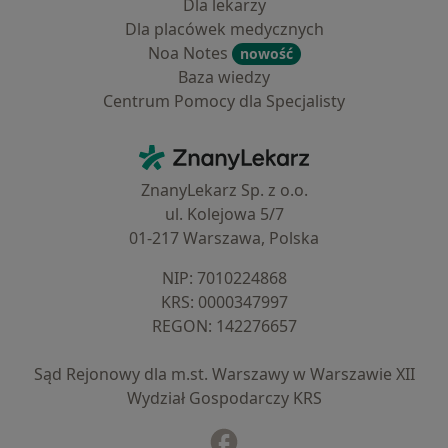
Dla lekarzy
Dla placówek medycznych
Noa Notes
nowość
Baza wiedzy
Centrum Pomocy dla Specjalisty
Kontakt
ZnanyLekarz - Strona główna
ZnanyLekarz Sp. z o.o.
ul. Kolejowa 5/7
01-217 Warszawa, Polska
NIP: ⁠7010224868
KRS: ⁠0000347997
REGON: ⁠142276657
Sąd Rejonowy dla m.st. Warszawy w Warszawie XII
Wydział Gospodarczy KRS
Facebook
otwiera się w nowej karcie