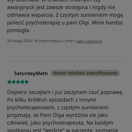
awaryjnych jest zawsze dostępna i nigdy nie
odmawia wsparcia. Z czystym sumieniem mogę
polecić psychoterapię u pani Olgi. Mnie bardzo
pomogła.
w opinii użytkownika Justyna
20 lutego 2026
•
W innym miejscu
•
Inny
•
zgłoś nadużycie
SaturdayMeth
Numer telefonu zweryfikowany
S
Dopiero zaczęłam i juz zaczynam czuć poprawę.
Po kilku krótkich epizodach z innymi
psychoterapeutami, z czystym sumieniem
przyznaję, ze Pani Olga wyróżnia sie jako
człowiek, jako psychoterapeuta. Na każdym
spotkaniu jest "wejście" w pacjenta, poznanie