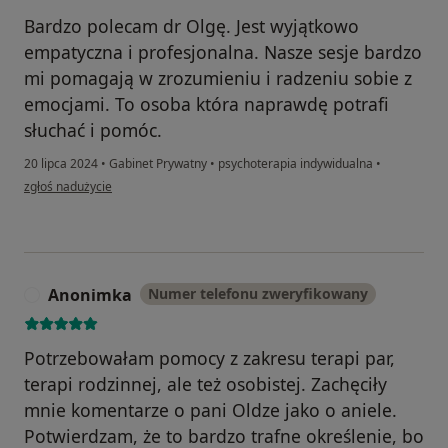
Bardzo polecam dr Olgę. Jest wyjątkowo
empatyczna i profesjonalna. Nasze sesje bardzo
mi pomagają w zrozumieniu i radzeniu sobie z
emocjami. To osoba która naprawdę potrafi
słuchać i pomóc.
20 lipca 2024
•
Gabinet Prywatny
•
psychoterapia indywidualna
•
w opinii użytkownika Marcin
zgłoś nadużycie
Anonimka
Numer telefonu zweryfikowany
A
Potrzebowałam pomocy z zakresu terapi par,
terapi rodzinnej, ale też osobistej. Zachęciły
mnie komentarze o pani Oldze jako o aniele.
Potwierdzam, że to bardzo trafne określenie, bo