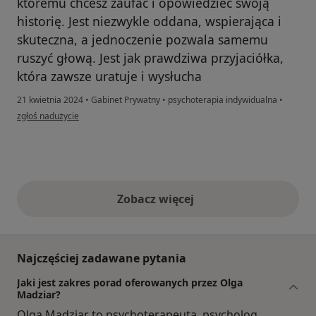
któremu chcesz zaufać i opowiedzieć swoją
historię. Jest niezwykle oddana, wspierająca i
skuteczna, a jednoczenie pozwala samemu
ruszyć głową. Jest jak prawdziwa przyjaciółka,
która zawsze uratuje i wysłucha
21 kwietnia 2024
•
Gabinet Prywatny
•
psychoterapia indywidualna
•
w opinii użytkownika Julia
zgłoś nadużycie
Zobacz więcej
opinie powyżej
Najczęściej zadawane pytania
Jaki jest zakres porad oferowanych przez Olga
Madziar?
Olga Madziar to psychoterapeuta, psycholog,