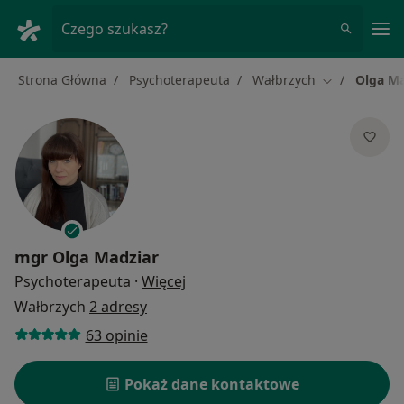
Me
Czego szukasz?
Strona Główna
Psychoterapeuta
Wałbrzych
Olga Ma
Zmień miasto
mgr
Olga Madziar
O specjalizacjach
Psychoterapeuta
·
Więcej
Wałbrzych
2 adresy
63 opinie
Pokaż dane kontaktowe