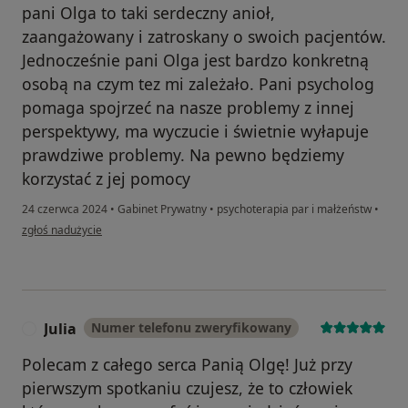
pani Olga to taki serdeczny anioł,
zaangażowany i zatroskany o swoich pacjentów.
Jednocześnie pani Olga jest bardzo konkretną
osobą na czym tez mi zależało. Pani psycholog
pomaga spojrzeć na nasze problemy z innej
perspektywy, ma wyczucie i świetnie wyłapuje
prawdziwe problemy. Na pewno będziemy
korzystać z jej pomocy
24 czerwca 2024
•
Gabinet Prywatny
•
psychoterapia par i małżeństw
•
w opinii użytkownika Anonimka
zgłoś nadużycie
Julia
Numer telefonu zweryfikowany
J
Polecam z całego serca Panią Olgę! Już przy
pierwszym spotkaniu czujesz, że to człowiek