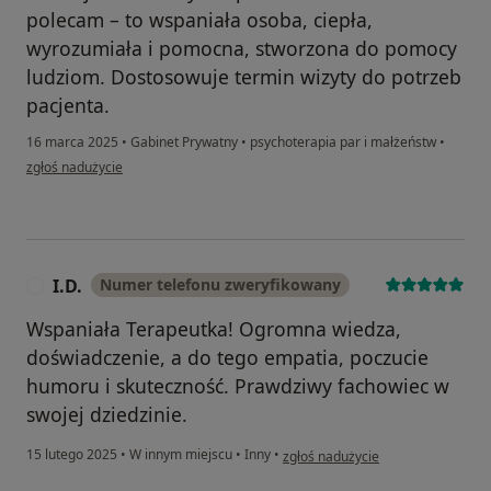
polecam – to wspaniała osoba, ciepła,
wyrozumiała i pomocna, stworzona do pomocy
ludziom. Dostosowuje termin wizyty do potrzeb
pacjenta.
16 marca 2025
•
Gabinet Prywatny
•
psychoterapia par i małżeństw
•
w opinii użytkownika Anna
zgłoś nadużycie
I.D.
Numer telefonu zweryfikowany
I
Wspaniała Terapeutka! Ogromna wiedza,
doświadczenie, a do tego empatia, poczucie
humoru i skuteczność. Prawdziwy fachowiec w
swojej dziedzinie.
w opinii użytkownika I.D.
15 lutego 2025
•
W innym miejscu
•
Inny
•
zgłoś nadużycie