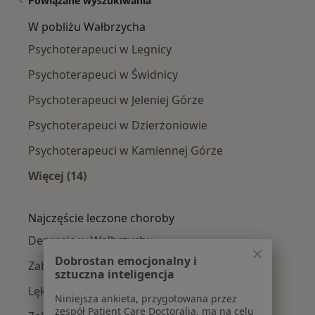
Powiązane wyszukiwania
W pobliżu Wałbrzycha
Psychoterapeuci w Legnicy
Psychoterapeuci w Świdnicy
Psychoterapeuci w Jeleniej Górze
Psychoterapeuci w Dzierżoniowie
Psychoterapeuci w Kamiennej Górze
Więcej (14)
Więcej w kategorii: W pobliżu Wałbrzycha
Najczęście leczone choroby
Depresja w Wałbrzychu
Dobrostan emocjonalny i
Zaburzenia lękowe w Wałbrzychu
sztuczna inteligencja
Lęki w Wałbrzychu
Niniejsza ankieta, przygotowana przez
zespół Patient Care Doctoralia, ma na celu