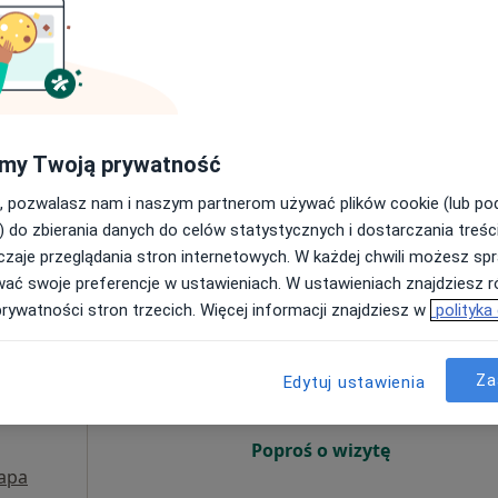
ichał Szot
ulista
my Twoją prywatność
, pozwalasz nam i naszym partnerom używać plików cookie (lub p
) do zbierania danych do celów statystycznych i dostarczania treśc
owieckie, w obszarach bliskich Twojemu wyszukiwaniu.
zaje przeglądania stron internetowych. W każdej chwili możesz spr
wać swoje preferencje w ustawieniach. W ustawieniach znajdziesz ró
Dziś
Jutro
Sob,
Ndz,
prywatności stron trzecich. Więcej informacji znajdziesz w
polityka
6 Sie
7 Sie
8 Sie
9 Sie
·
cy
Za
Edytuj ustawienia
Umawianie online nie jest dostępne
Poproś o wizytę
apa