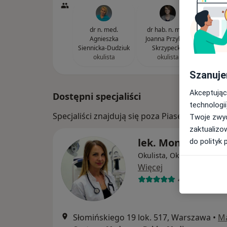
dr n. med.
dr hab. n. med.
lek. M
Agnieszka
Joanna Przybek-
ok
Siennicka-Dudziuk
Skrzypecka
okulista
okulista
Szanuje
Akceptując
Dostępni specjaliści
technologii
Specjaliści znajdują się poza Piaseczno, maz
Twoje zwyc
zaktualizo
lek. Monika Lis
do polityk 
Okulista, Okulista dziecię
Więcej
417 opinii
Słomińskiego 19 lok. 517, Warszawa
•
M