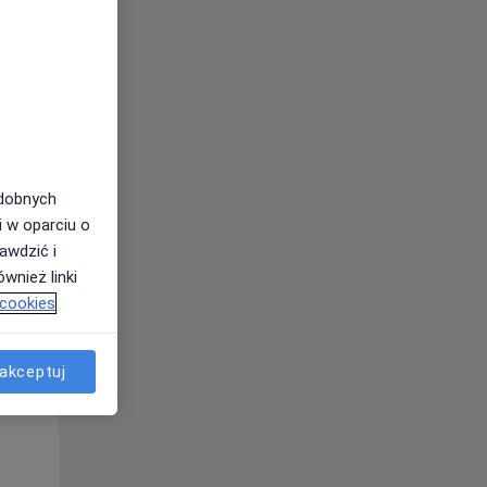
odobnych
i w oparciu o
awdzić i
wnież linki
Pon,
Wt,
Śr,
 cookies
10 Sie
11 Sie
12 Sie
akceptuj