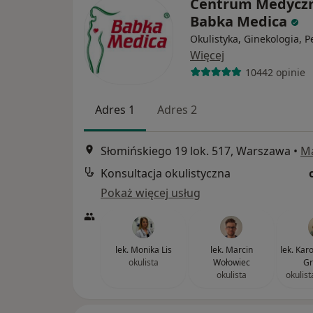
Centrum Medycz
Babka Medica
Okulistyka, Ginekologia, P
Więcej
10442 opinie
Adres 1
Adres 2
Słomińskiego 19 lok. 517, Warszawa
•
M
Konsultacja okulistyczna
Pokaż więcej usług
lek. Monika Lis
lek. Marcin
lek. Kar
okulista
Wołowiec
Gr
okulista
okulist