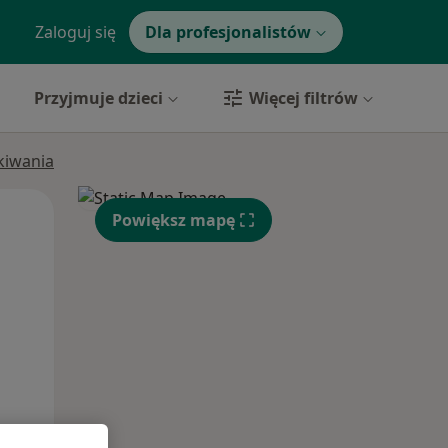
Zaloguj się
Dla profesjonalistów
Przyjmuje dzieci
Więcej filtrów
ukiwania
Pon,
Wt,
Śr,
Powiększ mapę
10 Sie
11 Sie
12 Sie