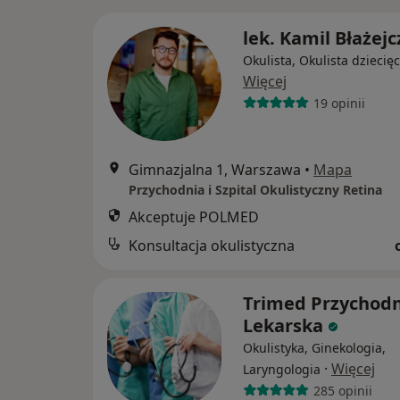
lek. Kamil Błażejc
Okulista, Okulista dziecię
Więcej
19 opinii
Gimnazjalna 1, Warszawa
•
Mapa
Przychodnia i Szpital Okulistyczny Retina
Akceptuje POLMED
Konsultacja okulistyczna
Trimed Przychodn
Lekarska
Okulistyka, Ginekologia,
·
Więcej
Laryngologia
285 opinii