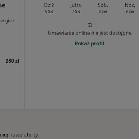
ne
Dziś
Jutro
Sob,
Ndz,
6 Sie
7 Sie
8 Sie
9 Sie
·
ologia
Umawianie online nie jest dostępne
Pokaż profil
280 zł
iej nowe oferty.