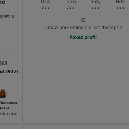
ne
Dziś
Jutro
Sob,
Ndz,
6 Sie
7 Sie
8 Sie
9 Sie
·
ediatria
Umawianie online nie jest dostępne
Pokaż profil
apa
od 290 zł
olina Komar-
uszka
a dziecięcy