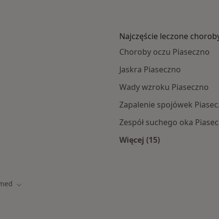
Najczęście leczone chorob
Choroby oczu Piaseczno
Jaskra Piaseczno
Wady wzroku Piaseczno
Zapalenie spojówek Piase
Zespół suchego oka Piase
Więcej (15)
ramach POLMED
Więcej w kategorii: 
lmed
iasto
Zmień miasto