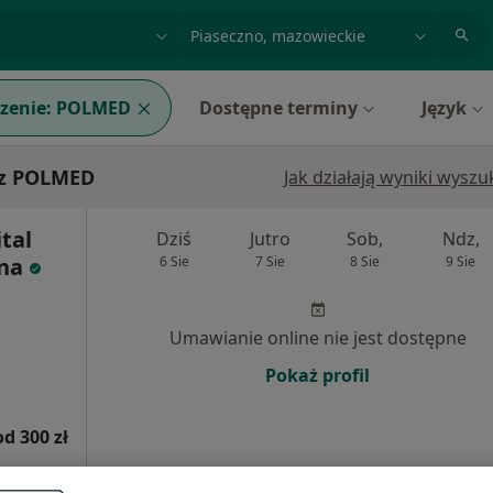
acja, badanie lub nazwisko
miasto lub dzielnica
zenie:
POLMED
Dostępne terminy
Język
 z POLMED
Jak działają wyniki wysz
tal
Dziś
Jutro
Sob,
Ndz,
ina
6 Sie
7 Sie
8 Sie
9 Sie
Umawianie online nie jest dostępne
Pokaż profil
od 300 zł