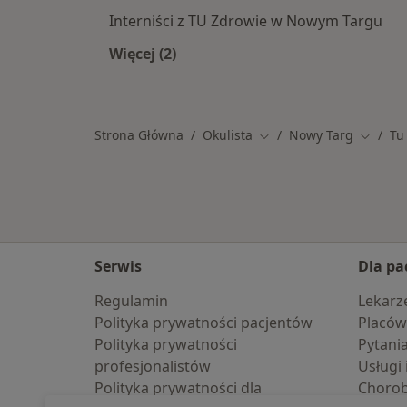
Interniści z TU Zdrowie w Nowym Targu
Więcej (2)
Więcej w kategorii: Specjaliści w r
Strona Główna
Okulista
Nowy Targ
Tu
Zmień miasto
Zmień 
Serwis
Dla pa
Regulamin
Lekarz
Polityka prywatności pacjentów
Placów
Polityka prywatności
Pytani
profesjonalistów
Usługi 
Polityka prywatności dla
Choro