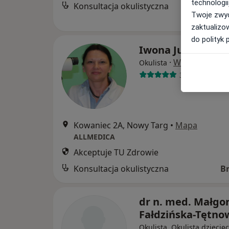
technologii
Konsultacja okulistyczna
Twoje zwyc
zaktualizo
do polityk 
Iwona Jurusz-Sak
·
Więcej
Okulista
31 opinii
Kowaniec 2A, Nowy Targ
•
Mapa
ALLMEDICA
Akceptuje TU Zdrowie
Konsultacja okulistyczna
B
dr n. med. Małgo
Fałdzińska-Tętno
Okulista, Okulista dziecię