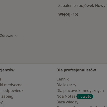
Zapalenie spojówek Nowy 
Więcej (15)
amach TU Zdrowie
Więcej w kategorii: 
 Zdrowie
miasto
Zmień miasto
cjentów
Dla profesjonalistów
e
Cennik
ki medyczne
Dla lekarzy
a i odpowiedzi
Dla placówek medycznych
i zabiegi
Noa Notes
nowość
by
Baza wiedzy