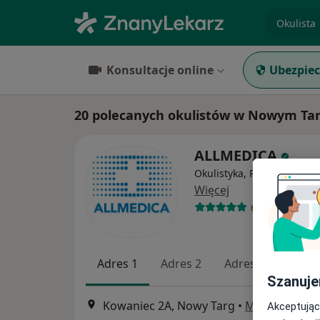
specjaliz
Konsultacje online
Ubezpiec
20 polecanych okulistów w Nowym Tar
ALLMEDICA
Okulistyka, Pediatria, Inte
Więcej
630 opinii
Adres 1
Adres 2
Adres 3
Szanuje
Kowaniec 2A, Nowy Targ
•
Mapa
Akceptując