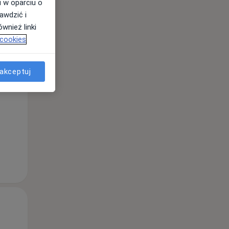
i w oparciu o
awdzić i
wnież linki
 cookies
Śr,
Czw,
Pt,
12 Sie
13 Sie
14 Sie
akceptuj
Śr,
Czw,
Pt,
12 Sie
13 Sie
14 Sie