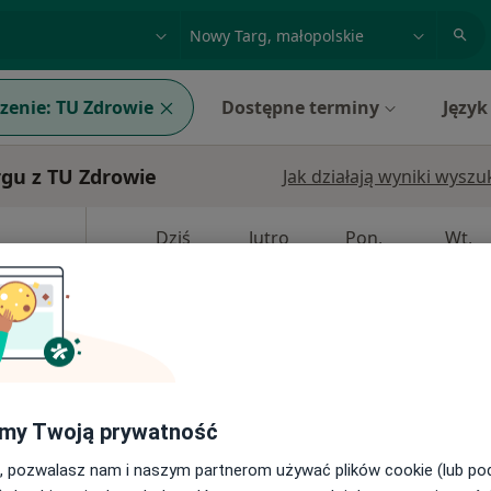
acja, badanie lub nazwisko
miasto lub dzielnica
zenie:
TU Zdrowie
Dostępne terminy
Język
gu z TU Zdrowie
Jak działają wyniki wysz
Dziś
Jutro
Pon,
Wt,
8 Sie
9 Sie
10 Sie
11 Sie
·
rna
Umawianie online nie jest dostępne
Pokaż profil
my Twoją prywatność
, pozwalasz nam i naszym partnerom używać plików cookie (lub p