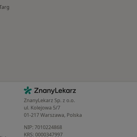
Targ
Najczęście leczone choroby
Kontakt
ZnanyLekarz - Strona główna
ZnanyLekarz Sp. z o.o.
ul. Kolejowa 5/7
01-217 Warszawa, Polska
NIP: ⁠7010224868
KRS: ⁠0000347997