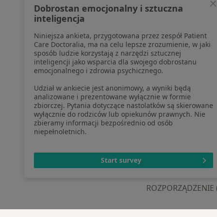
profesjonalistów, których dane
Pomoc
Dobrostan emocjonalny i sztuczna
pozyskaliśmy samodzielnie
Aplika
inteligencja
Polityka cookies
Blog d
Niniejsza ankieta, przygotowana przez zespół Patient
Jak działają wyniki wyszukiwania
Care Doctoralia, ma na celu lepsze zrozumienie, w jaki
Dostępność
sposób ludzie korzystają z narzędzi sztucznej
O nas
inteligencji jako wsparcia dla swojego dobrostanu
emocjonalnego i zdrowia psychicznego.
Praca
Rekrutujemy!
Partnerzy
Udział w ankiecie jest anonimowy, a wyniki będą
Centrum prasowe
analizowane i prezentowane wyłącznie w formie
zbiorczej. Pytania dotyczące nastolatków są skierowane
Kontakt
wyłącznie do rodziców lub opiekunów prawnych. Nie
zbieramy informacji bezpośrednio od osób
niepełnoletnich.
otwiera się w now
otwiera s
o
Polska
,
Türkiye
,
España
,
Start survey
ROZPORZĄDZENIE (UE