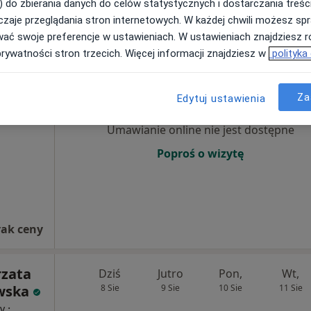
) do zbierania danych do celów statystycznych i dostarczania treśc
zaje przeglądania stron internetowych. W każdej chwili możesz spr
wać swoje preferencje w ustawieniach. W ustawieniach znajdziesz ró
prywatności stron trzecich. Więcej informacji znajdziesz w
polityka
ran
Dziś
Jutro
Pon,
Wt,
8 Sie
9 Sie
10 Sie
11 Sie
Za
Edytuj ustawienia
Umawianie online nie jest dostępne
Poproś o wizytę
rak ceny
rzata
Dziś
Jutro
Pon,
Wt,
wska
8 Sie
9 Sie
10 Sie
11 Sie
·
cy