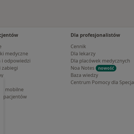
cjentów
Dla profesjonalistów
e
Cennik
ki medyczne
Dla lekarzy
a i odpowiedzi
Dla placówek medycznych
i zabiegi
Noa Notes
nowość
by
Baza wiedzy
Centrum Pomocy dla Specjal
cje mobilne
la pacjentów