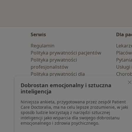
Serwis
Dla pa
Regulamin
Lekarz
Polityka prywatności pacjentów
Placów
Polityka prywatności
Pytani
profesjonalistów
Usługi 
Polityka prywatności dla
Choro
profesjonalistów, których dane
Pomoc
Dobrostan emocjonalny i sztuczna
pozyskaliśmy samodzielnie
Aplika
inteligencja
Polityka cookies
Blog d
Niniejsza ankieta, przygotowana przez zespół Patient
Jak działają wyniki wyszukiwania
Care Doctoralia, ma na celu lepsze zrozumienie, w jaki
Dostępność
sposób ludzie korzystają z narzędzi sztucznej
O nas
inteligencji jako wsparcia dla swojego dobrostanu
emocjonalnego i zdrowia psychicznego.
Praca
Rekrutujemy!
Partnerzy