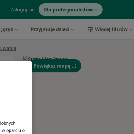
Zaloguj się
Dla profesjonalistów
Język
Przyjmuje dzieci
Więcej filtrów
ukiwania
Pon,
Wt,
Śr,
Powiększ mapę
10 Sie
11 Sie
12 Sie
odobnych
i w oparciu o