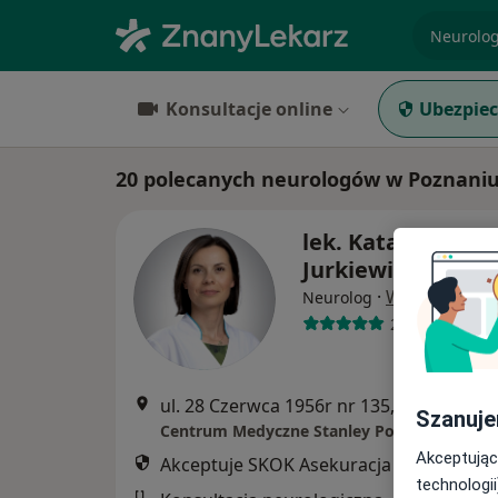
specjaliz
Konsultacje online
Ubezpiec
20 polecanych neurologów w Poznaniu
lek. Katarzyna
Jurkiewicz
·
Więcej
Neurolog
262 opinie
ul. 28 Czerwca 1956r nr 135, Poznań
•
M
Szanuje
Centrum Medyczne Stanley Poznań
Akceptując
Akceptuje SKOK Asekuracja
technologii