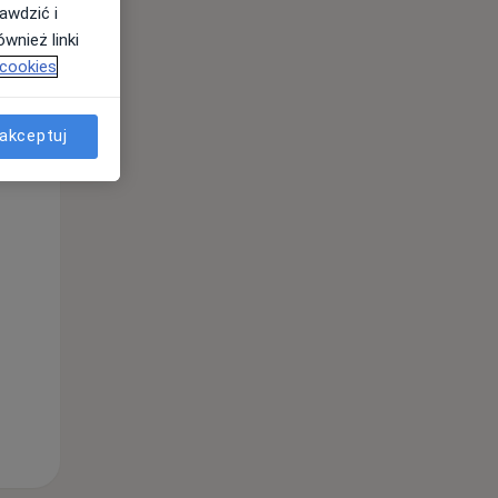
awdzić i
wnież linki
 cookies
Pon,
Wt,
Śr,
10 Sie
11 Sie
12 Sie
akceptuj