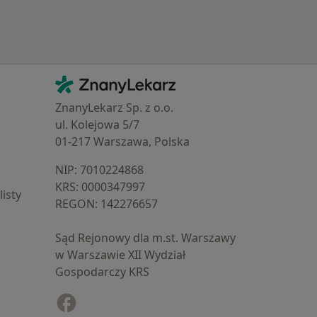
Kontakt
ZnanyLekarz - Strona główna
ZnanyLekarz Sp. z o.o.
ul. Kolejowa 5/7
01-217 Warszawa, Polska
NIP: ⁠7010224868
KRS: ⁠0000347997
isty
REGON: ⁠142276657
Sąd Rejonowy dla m.st. Warszawy
w Warszawie XII Wydział
Gospodarczy KRS
Facebook
otwiera się w nowej karcie