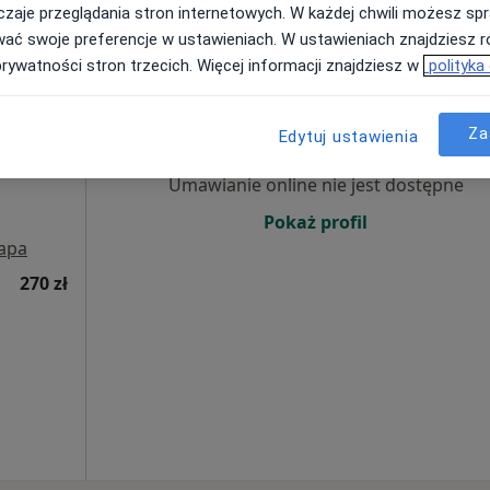
270 zł
zaje przeglądania stron internetowych. W każdej chwili możesz spr
wać swoje preferencje w ustawieniach. W ustawieniach znajdziesz ró
prywatności stron trzecich. Więcej informacji znajdziesz w
polityka
ne
Dziś
Jutro
Sob,
Ndz,
6 Sie
7 Sie
8 Sie
9 Sie
Za
Edytuj ustawienia
·
irurgia
Umawianie online nie jest dostępne
Pokaż profil
apa
270 zł