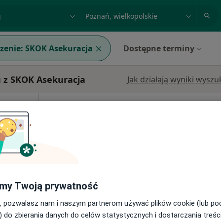
acja, badanie lub nazwisko
miasto lub dzielnica
zenie:
SKOK Asekuracja
Dostępne terminy
 z SKOK Asekuracja
Jak działają wyniki wysz
Dziś
Jutro
Sob,
Ndz,
6 Sie
7 Sie
8 Sie
9 Sie
Umawianie online nie jest dostępne
Poproś o wizytę
apa
my Twoją prywatność
, pozwalasz nam i naszym partnerom używać plików cookie (lub p
) do zbierania danych do celów statystycznych i dostarczania treśc