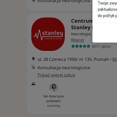
Konsultacja neurologiczna
Twoje zwyc
zaktualizo
do polityk 
Centrum Medycz
Stanley Poznań
Neurologia, Ortopedia, Ch
Więcej
3071 opinii
ul. 28 Czerwca 1956r nr 135, Poznań
•
M
Konsultacja neurologiczna
Pokaż więcej usług
lek. Katarzyna
Jurkiewicz
neurolog