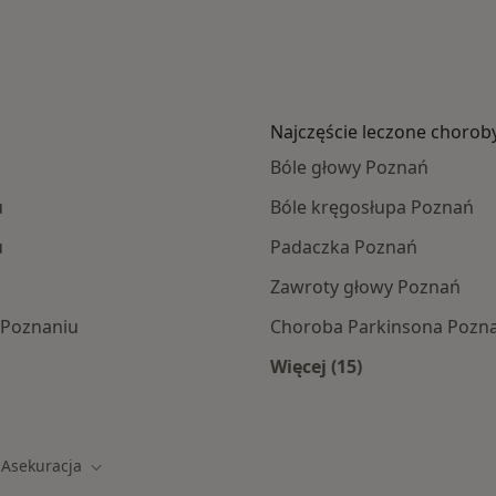
Najczęście leczone chorob
Bóle głowy Poznań
u
Bóle kręgosłupa Poznań
u
Padaczka Poznań
Zawroty głowy Poznań
 Poznaniu
Choroba Parkinsona Pozn
Więcej (15)
amach SKOK Asekuracja
Więcej w kategorii: 
 Asekuracja
asto
Zmień miasto