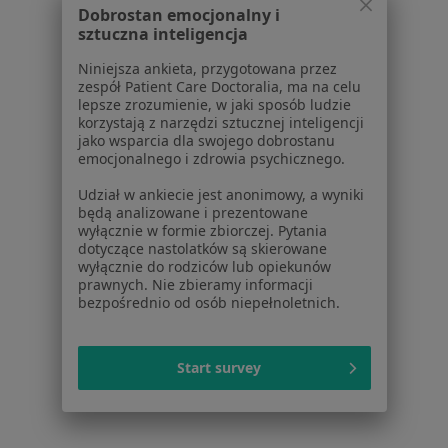
Dobrostan emocjonalny i
sztuczna inteligencja
Kontakt
ZnanyLekarz - Strona główna
Niniejsza ankieta, przygotowana przez
ZnanyLekarz Sp. z o.o.
zespół Patient Care Doctoralia, ma na celu
lepsze zrozumienie, w jaki sposób ludzie
ul. Kolejowa 5/7
korzystają z narzędzi sztucznej inteligencji
01-217 Warszawa, Polska
jako wsparcia dla swojego dobrostanu
emocjonalnego i zdrowia psychicznego.
NIP: ⁠7010224868
Udział w ankiecie jest anonimowy, a wyniki
KRS: ⁠0000347997
będą analizowane i prezentowane
REGON: ⁠142276657
wyłącznie w formie zbiorczej. Pytania
dotyczące nastolatków są skierowane
wyłącznie do rodziców lub opiekunów
Sąd Rejonowy dla m.st. Warszawy w Warszawie XII
prawnych. Nie zbieramy informacji
Wydział Gospodarczy KRS
bezpośrednio od osób niepełnoletnich.
Facebook
otwiera się w nowej karcie
Start survey
otwiera się w nowej karcie
otwiera się w nowej karcie
otwiera się w nowej karcie
otwiera się w nowej karci
otwiera się
otwi
Polska
,
Türkiye
,
España
,
Italia
,
Deutschland
,
Česko
,
otwiera się w nowej karcie
otwiera się w nowej karcie
otwiera się w nowej karcie
otwiera się w nowej kar
otwiera się 
otwier
Portugal
,
México
,
Chile
,
Brasil
,
Argentina
,
Perú
,