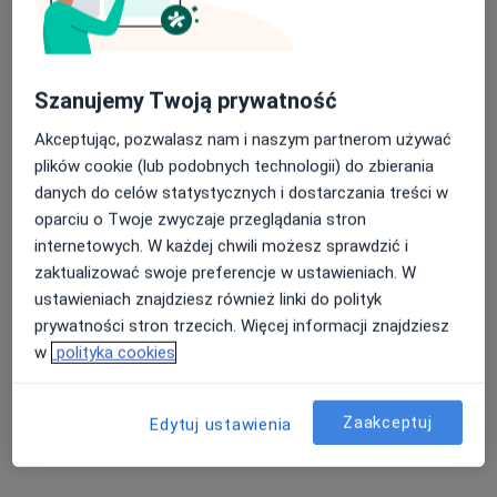
al. Jana Pawła II 7, Gdańsk
•
Mapa
Centrum Medyczne LUX MED - Trójmiasto
Nasza średnia ocena na App Store to 4.9 i 4.1 na
Akceptuje LUX MED
Szanujemy Twoją prywatność
Google Play Store
Specjalista nie oferuje umawiania online pod tym adresem.
Akceptując, pozwalasz nam i naszym partnerom używać
plików cookie (lub podobnych technologii) do zbierania
Poproś o wizytę
danych do celów statystycznych i dostarczania treści w
oparciu o Twoje zwyczaje przeglądania stron
internetowych. W każdej chwili możesz sprawdzić i
Powiązane wyszukiwania
zaktualizować swoje preferencje w ustawieniach. W
ustawieniach znajdziesz również linki do polityk
Specjaliści w ramach LUX MED
prywatności stron trzecich. Więcej informacji znajdziesz
Interniści z LUX MED w Gdańsku
w
polityka cookies
Kardiolodzy z LUX MED w Gdańsku
Zaakceptuj
Edytuj ustawienia
Lekarze wykonujący zabiegi medycyny estetycznej
z LUX MED w Gdańsku
Ginekolodzy z LUX MED w Gdańsku