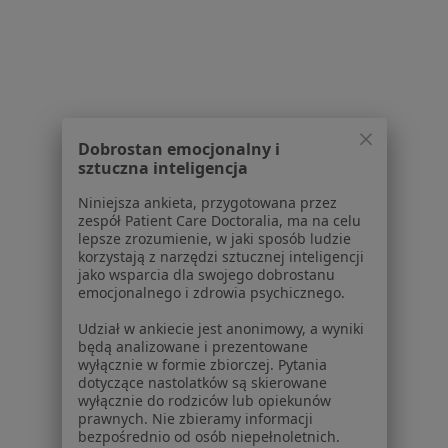
Cennik
Dla lekarzy
Dla placówek medycznych
Noa Notes
nowość
Baza wiedzy
Dobrostan emocjonalny i
Centrum Pomocy dla Specjalisty
sztuczna inteligencja
Kontakt
Niniejsza ankieta, przygotowana przez
ZnanyLekarz - Strona główna
zespół Patient Care Doctoralia, ma na celu
lepsze zrozumienie, w jaki sposób ludzie
ZnanyLekarz Sp. z o.o.
korzystają z narzędzi sztucznej inteligencji
ul. Kolejowa 5/7
jako wsparcia dla swojego dobrostanu
01-217 Warszawa, Polska
emocjonalnego i zdrowia psychicznego.
Udział w ankiecie jest anonimowy, a wyniki
NIP: ⁠7010224868
będą analizowane i prezentowane
KRS: ⁠0000347997
wyłącznie w formie zbiorczej. Pytania
REGON: ⁠142276657
dotyczące nastolatków są skierowane
wyłącznie do rodziców lub opiekunów
prawnych. Nie zbieramy informacji
Sąd Rejonowy dla m.st. Warszawy w Warszawie XII
bezpośrednio od osób niepełnoletnich.