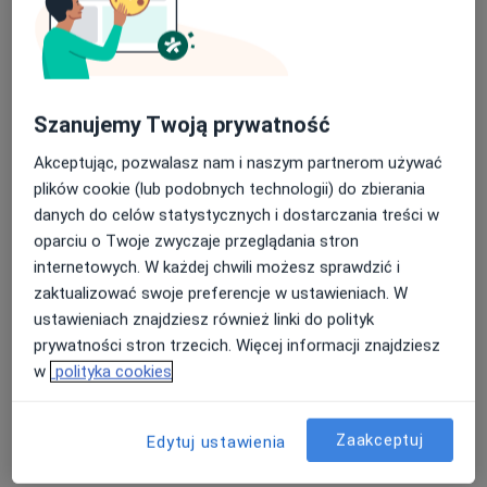
·
Więcej
Neurologia, Ortopedia dziecięca, Chirurgia
861 opinii
Nasza średnia ocena na App Store to 4.9 i 4.1 na
Pilotów 21, Gdańsk
•
Mapa
Google Play Store
Szanujemy Twoją prywatność
Konsultacja neurologiczna
300 zł
Pokaż więcej usług
Akceptując, pozwalasz nam i naszym partnerom używać
plików cookie (lub podobnych technologii) do zbierania
danych do celów statystycznych i dostarczania treści w
oparciu o Twoje zwyczaje przeglądania stron
dr n. med. Jaśmina
Sieracka
internetowych. W każdej chwili możesz sprawdzić i
neurolog
zaktualizować swoje preferencje w ustawieniach. W
ustawieniach znajdziesz również linki do polityk
Brak dostępnych specjalistów z wolnymi terminami w tym centrum medycznym.
prywatności stron trzecich. Więcej informacji znajdziesz
w
polityka cookies
Pokaż profil
Zaakceptuj
Edytuj ustawienia
Powiązane wyszukiwania