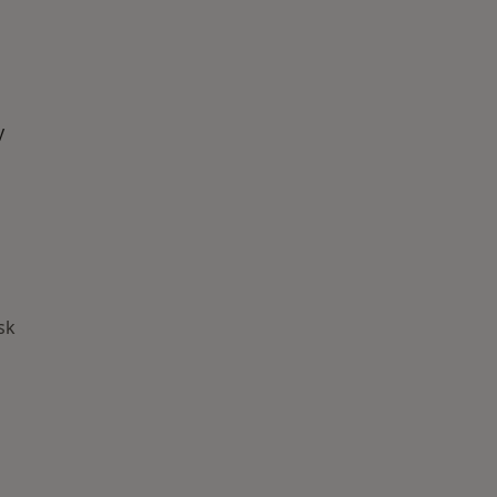
y
sk
Najczęście leczone choroby