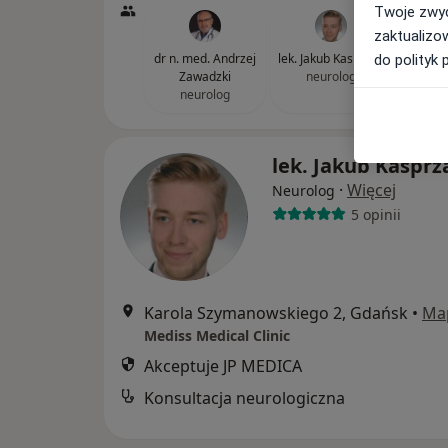
Twoje zwyc
zaktualizo
dr n. med. Andrzej
lek. Jakub Kasprzak
do polityk 
Zawadzki
neurolog
neurolog
lek. Jakub Kasprz
·
Więcej
Neurolog
5 opinii
Karola Szymanowskiego 2, Gdańsk
•
Ma
Mediss Medical Clinic
Akceptuje JP MEDICA
Konsultacja neurologiczna