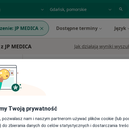
acja, badanie lub nazwisko
miasto lub dzielnica
zenie:
JP MEDICA
Dostępne terminy
Język
 z JP MEDICA
Jak działają wyniki wysz
inic
Dziś
Jutro
Pon,
Wt,
8 Sie
9 Sie
10 Sie
11 Sie
etyczna,
Umawianie online nie jest dostępne
Pokaż profil
pa
my Twoją prywatność
260 zł
, pozwalasz nam i naszym partnerom używać plików cookie (lub p
) do zbierania danych do celów statystycznych i dostarczania treśc