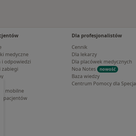
cjentów
Dla profesjonalistów
e
Cennik
ki medyczne
Dla lekarzy
a i odpowiedzi
Dla placówek medycznych
i zabiegi
Noa Notes
nowość
by
Baza wiedzy
Centrum Pomocy dla Specjal
cje mobilne
la pacjentów