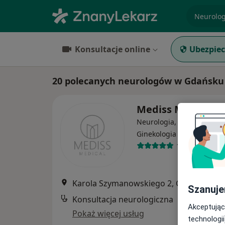
specjaliz
Konsultacje online
Ubezpiec
20 polecanych neurologów w Gdańsku
Mediss Medical Cl
Neurologia, Medycyna est
·
Więcej
Ginekologia
1288 opinii
Karola Szymanowskiego 2, Gdańsk
•
Ma
Szanuje
Konsultacja neurologiczna
Akceptując
Pokaż więcej usług
technologii