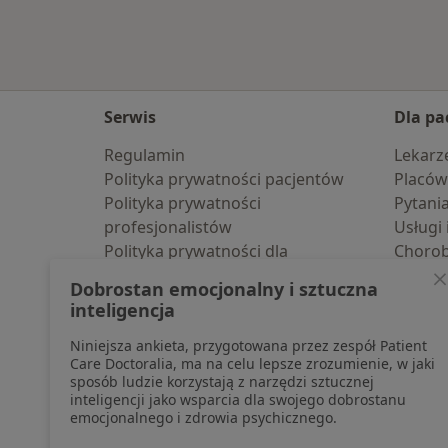
Serwis
Dla pa
Regulamin
Lekarz
Polityka prywatności pacjentów
Placów
Polityka prywatności
Pytani
profesjonalistów
Usługi 
Polityka prywatności dla
Choro
profesjonalistów, których dane
Pomoc
Dobrostan emocjonalny i sztuczna
pozyskaliśmy samodzielnie
Aplika
inteligencja
Polityka cookies
Blog d
Niniejsza ankieta, przygotowana przez zespół Patient
Jak działają wyniki wyszukiwania
Care Doctoralia, ma na celu lepsze zrozumienie, w jaki
Dostępność
sposób ludzie korzystają z narzędzi sztucznej
O nas
inteligencji jako wsparcia dla swojego dobrostanu
emocjonalnego i zdrowia psychicznego.
Praca
Rekrutujemy!
Partnerzy