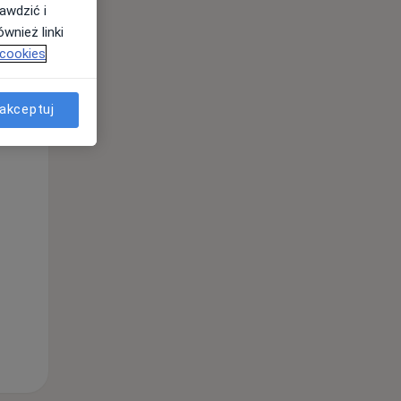
awdzić i
wnież linki
 cookies
akceptuj
Śr,
Czw,
Pt,
12 Sie
13 Sie
14 Sie