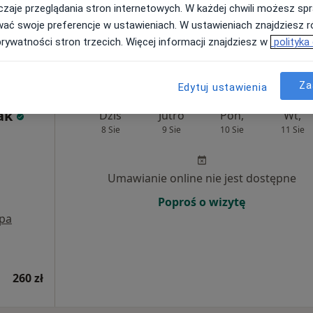
zaje przeglądania stron internetowych. W każdej chwili możesz spr
wać swoje preferencje w ustawieniach. W ustawieniach znajdziesz ró
prywatności stron trzecich. Więcej informacji znajdziesz w
polityka
Za
Edytuj ustawienia
ak
Dziś
Jutro
Pon,
Wt,
8 Sie
9 Sie
10 Sie
11 Sie
Umawianie online nie jest dostępne
Poproś o wizytę
pa
260 zł