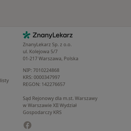
Kontakt
ZnanyLekarz - Strona główna
ZnanyLekarz Sp. z o.o.
ul. Kolejowa 5/7
01-217 Warszawa, Polska
NIP: ⁠7010224868
KRS: ⁠0000347997
isty
REGON: ⁠142276657
Sąd Rejonowy dla m.st. Warszawy
w Warszawie XII Wydział
Gospodarczy KRS
Facebook
otwiera się w nowej karcie