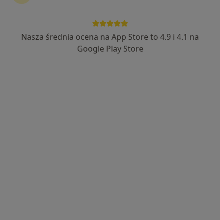
·
Więcej
Nefrolog, Internista, Transplantolog
6 opinii
Sybiraków 5/3, Łomża
•
Mapa
Nasza średnia ocena na App Store to 4.9 i 4.1 na
BELMEDICA
Google Play Store
Konsultacja nefrologiczna
300 zł
Specjalista nie oferuje umawiania online pod tym adresem.
Poproś o wizytę
Bezpieczne płatności