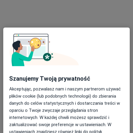
dr n. med. Barbara Łabij-Reduta
Nefrolog, Transplantolog, Lekarz wykonujący zabiegi
·
Więcej
medycyny estetycznej
11 opinii
Sybiraków 5/3, Łomża
•
Mapa
BELMEDICA
Specjalista nie oferuje umawiania online pod tym adresem.
Poproś o wizytę
Szanujemy Twoją prywatność
Akceptując, pozwalasz nam i naszym partnerom używać
plików cookie (lub podobnych technologii) do zbierania
danych do celów statystycznych i dostarczania treści w
oparciu o Twoje zwyczaje przeglądania stron
internetowych. W każdej chwili możesz sprawdzić i
zaktualizować swoje preferencje w ustawieniach. W
Bezpieczne płatności
ustawieniach znajdziesz również linki do polityk