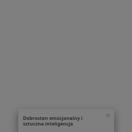
Więcej (15)
Więcej w kategorii: Najczęstsze schorzenia
Strona Główna
Nefrolog
Łomża
Zmień miasto
Serwis
Regulamin
Polityka prywatności pacjentów
Polityka prywatności profesjonalistów
Polityka prywatności dla profesjonalistów, których
dane pozyskaliśmy samodzielnie
Polityka cookies
Dobrostan emocjonalny i
sztuczna inteligencja
Jak działają wyniki wyszukiwania
Dostępność