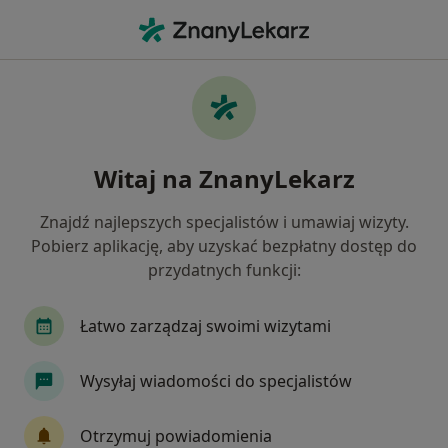
Me
Nefrolog • Łomża, podlaskie
Filtry
Mapa
Polecani nefrolodzy w Łomży
Witaj na ZnanyLekarz
Jak działają wyniki wyszukiwania
Znajdź najlepszych specjalistów i umawiaj wizyty.
Pobierz aplikację, aby uzyskać bezpłatny dostęp do
przydatnych funkcji:
Łatwo zarządzaj swoimi wizytami
Wysyłaj wiadomości do specjalistów
Bezpieczne płatności
prof. dr hab. n. med. Jacek Małyszko
Otrzymuj powiadomienia