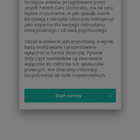
Niniejsza ankieta, przygotowana przez
O nas
zespół Patient Care Doctoralia, ma na celu
lepsze zrozumienie, w jaki sposób ludzie
Praca
Rekrutujemy!
korzystają z narzędzi sztucznej inteligencji
Partnerzy
jako wsparcia dla swojego dobrostanu
Centrum prasowe
emocjonalnego i zdrowia psychicznego.
Kontakt
Udział w ankiecie jest anonimowy, a wyniki
będą analizowane i prezentowane
Dla pacjentów
wyłącznie w formie zbiorczej. Pytania
dotyczące nastolatków są skierowane
Lekarze
wyłącznie do rodziców lub opiekunów
Placówki medyczne
prawnych. Nie zbieramy informacji
bezpośrednio od osób niepełnoletnich.
Pytania i odpowiedzi
Usługi i zabiegi
Choroby
Start survey
Pomoc
Aplikacje mobilne
Blog dla pacjentów
Dla profesjonalistów
Cennik