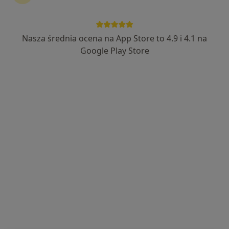
Nasza średnia ocena na App Store to 4.9 i 4.1 na
Google Play Store
Bezpieczne płatności
prof. dr hab. n. med. Jacek Małyszko
·
Więcej
Nefrolog, Internista, Transplantolog
6 opinii
Sybiraków 5/3, Łomża
•
Mapa
BELMEDICA
Konsultacja hipertensjologiczna
300 zł
Specjalista nie oferuje umawiania online pod tym adresem.
Poproś o wizytę