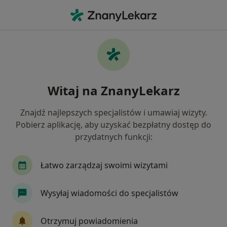
Me
Choroby Układu Moczowego • Łomża, podlaskie
Filtry
• 1
Mapa
Choroby układu moczowego specjaliści w
Witaj na ZnanyLekarz
Łomży
Jak działają wyniki wyszukiwania
Znajdź najlepszych specjalistów i umawiaj wizyty.
Pobierz aplikację, aby uzyskać bezpłatny dostęp do
przydatnych funkcji:
Jakiego specjalisty szukasz?
Urolog
Internista
Nefrolog
Chirurg
Łatwo zarządzaj swoimi wizytami
Wysyłaj wiadomości do specjalistów
Otrzymuj powiadomienia