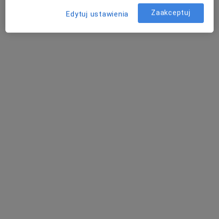
Zaakceptuj
Edytuj ustawienia
Bezpieczne płatności
lek. Radosław Piotrowski
·
Więcej
W trakcie specjalizacji (Urolog)
17 opinii
Sybiraków 5/3, Łomża
•
Mapa
BELMEDICA
Konsultacja urologiczna
250 zł
Specjalista nie oferuje umawiania online pod tym adresem.
Poproś o wizytę