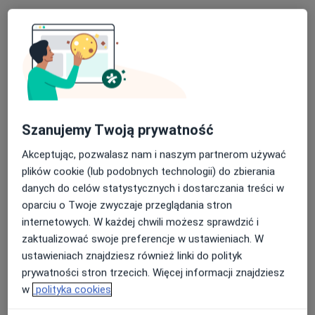
Bezpieczne płatności
dr n. med. Barbara Łabij-Reduta
Nefrolog, Transplantolog, Lekarz wykonujący zabiegi
Szanujemy Twoją prywatność
·
Więcej
medycyny estetycznej
Akceptując, pozwalasz nam i naszym partnerom używać
11 opinii
plików cookie (lub podobnych technologii) do zbierania
Sybiraków 5/3, Łomża
•
Mapa
danych do celów statystycznych i dostarczania treści w
BELMEDICA
oparciu o Twoje zwyczaje przeglądania stron
Biostymulatory tkankowe
od 700 zł
internetowych. W każdej chwili możesz sprawdzić i
zaktualizować swoje preferencje w ustawieniach. W
Specjalista nie oferuje umawiania online pod tym adresem.
ustawieniach znajdziesz również linki do polityk
prywatności stron trzecich. Więcej informacji znajdziesz
Poproś o wizytę
w
polityka cookies