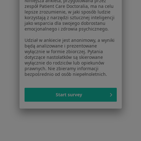
Niniejsza ankieta, przygotowana przez
Centrum prasowe
zespół Patient Care Doctoralia, ma na celu
Kontakt
lepsze zrozumienie, w jaki sposób ludzie
korzystają z narzędzi sztucznej inteligencji
Dla pacjentów
jako wsparcia dla swojego dobrostanu
emocjonalnego i zdrowia psychicznego.
Lekarze
Udział w ankiecie jest anonimowy, a wyniki
Placówki medyczne
będą analizowane i prezentowane
Pytania i odpowiedzi
wyłącznie w formie zbiorczej. Pytania
Usługi i zabiegi
dotyczące nastolatków są skierowane
wyłącznie do rodziców lub opiekunów
Choroby
prawnych. Nie zbieramy informacji
Pomoc
bezpośrednio od osób niepełnoletnich.
Aplikacje mobilne
Blog dla pacjentów
Start survey
Dla profesjonalistów
Cennik
Dla lekarzy
Dla placówek medycznych
Noa Notes
nowość