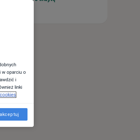
odobnych
i w oparciu o
awdzić i
wnież linki
 cookies
akceptuj