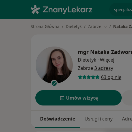
specjaliz
Strona Główna
Dietetyk
Zabrze
Natalia 
Zmień miasto
mgr
Natalia Zadwor
O specja
Dietetyk
·
Więcej
Zabrze
3 adresy
63 opinie
Umów wizytę
Doświadczenie
Usługi i ceny
Adr