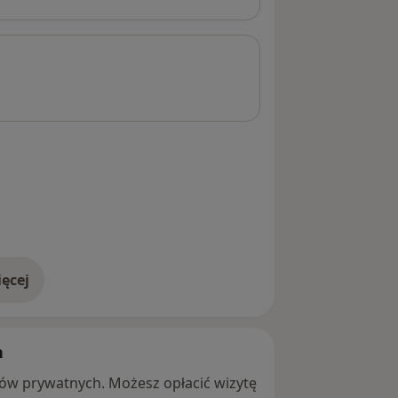
ęcej
adresie
h
ntów prywatnych. Możesz opłacić wizytę