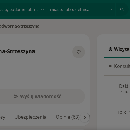
acja, badanie lub nazwisko
miasto lub dzielnica
Zadworna-Strzeszyna
Wizyta
na-Strzeszyna
Wizyta w
lizacjach
Konsult
Konsulta
Dziś
7 Sie
Wyślij wiadomość
Ta kl
esy
Ubezpieczenia
Opinie (63)
Odpowiedzi na pyta