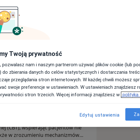
na kierunku dietetyka na Śląskim
specjalizacją psychodietetyka.
my Twoją prywatność
awodowe, uczestnicząc w licznych
, pozwalasz nam i naszym partnerom używać plików cookie (lub p
 mieć pewność, że pracuję zgodnie z
) do zbierania danych do celów statystycznych i dostarczania treśc
ą na dowodach naukowych (Evidence-
zaje przeglądania stron internetowych. W każdej chwili możesz spr
ia podyplomowe z psychodietetyki,
wać swoje preferencje w ustawieniach. W ustawieniach znajdziesz ró
cjentów.
prywatności stron trzecich. Więcej informacji znajdziesz w
polityka
hologii, pomagam odbudować zdrową
idłowe nawyki żywieniowe w sposób
Za
Edytuj ustawienia
ystam przede wszystkim z technik
ej (CBT), wspierając pacjentów nie
także w zrozumieniu mechanizmów