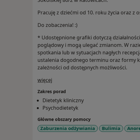
Sokolskiej 80/2 w Katowicach.
Pracuję z dziećmi od 10. roku życia oraz z
Do zobaczenia! :)
* Udostępnione grafiki dotyczą działalnośc
poglądowy i mogą ulegać zmianom. W razi
spotkania lub w sytuacjach nagłych recepc
ustalenia dogodnego terminu oraz formy kon
zależności od dostępnych możliwości.
O mnie
więcej
Zakres porad
Dietetyk kliniczny
Psychodietetyk
Główne obszary pomocy
Zaburzenia odżywiania
Bulimia
Anor