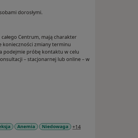
 osobami dorosłymi.
i całego Centrum, mają charakter
e konieczności zmiany terminu
ja podejmie próbę kontaktu w celu
sultacji – stacjonarnej lub online – w
a11y_sr_more_diseases
eksja
Anemia
Niedowaga
+14