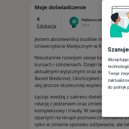
Moje doświadczenie
4
Edukacja
Jestem absolwentką studiów magisterskich 
Uniwersytecie Medycznym w Katowicach, ze 
Szanuje
Nieustannie rozwijam swoje kompetencje z
Akceptując
kursach i szkoleniach. Dzięki temu możesz
technologii
aktualnymi wytycznymi oraz wiedzą opart
Twoje zwyc
Based Medicine). Ukończyłam również stud
zaktualizo
aby jeszcze skuteczniej wspierać swoich pa
do polityk 
Łącząc wiedzę z zakresu dietetyki i psyc
relację z jedzeniem oraz zmienić niepraw
kompleksowy i trwały. W swojej pracy korz
opartych na terapii poznawczo-behawioraln
tylko w zmianie sposobu odżywiania, ale 