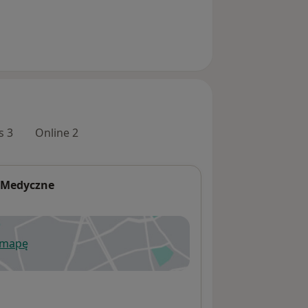
s 3
Online 2
-Medyczne
 mapę
wiera się w nowej karcie