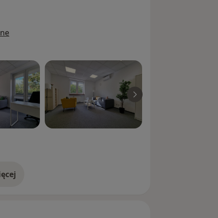
ine
ęcej
doświadczeniu