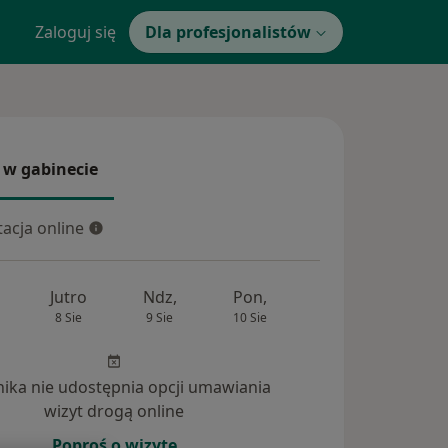
Zaloguj się
Dla profesjonalistów
 w gabinecie
 gabinecie
acja online
cja online
Jutro
Ndz,
Pon,
Wt,
Śr,
8 Sie
9 Sie
10 Sie
11 Sie
12 Si
inika nie udostępnia opcji umawiania
nia (7)
wizyt drogą online
Poproś o wizytę