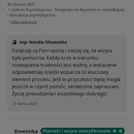
30 stycznia 2025
•
Centrum Psychologiczno - Terapeutyczne &quot;Serce i Umysł&quot;
•
Konsultacja psychologiczna
w opinii użytkownika Katarzyna
•
zgłoś nadużycie
mgr Natalia Olszewska
Dziękuję za Pani opinię i cieszę się, że wizyta
była pomocna. Każdy krok w kierunku
rozwiązania trudności jest ważny, a wskazanie
odpowiedniej ścieżki wsparcia to kluczowy
element procesu. Jeśli w przyszłości będę mogła
jeszcze w czymś pomóc, serdecznie zapraszam.
Życzę powodzenia i wszystkiego dobrego!
17 marca 2025
Dominika
Płatność i wizyta zweryfikowane
D