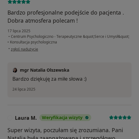
Bardzo profesjonalne podejście do pacjenta .
Dobra atmosfera polecam !
17 lipca 2025
•
Centrum Psychologiczno - Terapeutyczne &quot;Serce i Umysł&quot;
•
Konsultacja psychologiczna
w opinii użytkownika Łukasz
•
zgłoś nadużycie
mgr Natalia Olszewska
Bardzo dziękuję za miłe słowa :)
24 lipca 2025
Laura M.
Weryfikacja wizyty
L
Super wizyta, poczułam się zrozumiana. Pani
Natalia była zaangażowana i szczegółowo