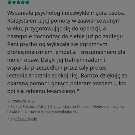
Wspaniała psycholog i niezwykle mądra osoba.
Korzystałem z jej pomocy w zaawansowanym
wieku, przygotowując się do operacji, a
następnie dochodząc do siebie już po zabiegu.
Pani psycholog wykazała się ogromnym
profesjonalizmem, empatią i zrozumieniem dla
moich obaw. Dzięki jej trafnym radom i
wsparciu przeszedłem przez cały proces
leczenia znacznie spokojniej. Bardzo dziękuję za
okazaną pomoc i gorąco polecam każdemu, kto
boi się zabiegu lekarskiego."
26 czerwca 2026
•
Szpital Polanica Zdrój | Specjalistyczne Centrum Medyczne im. Jana
Pawła II S.A.
•
Konsultacja psychologiczna
w opinii użytkownika Mirosław
•
zgłoś nadużycie