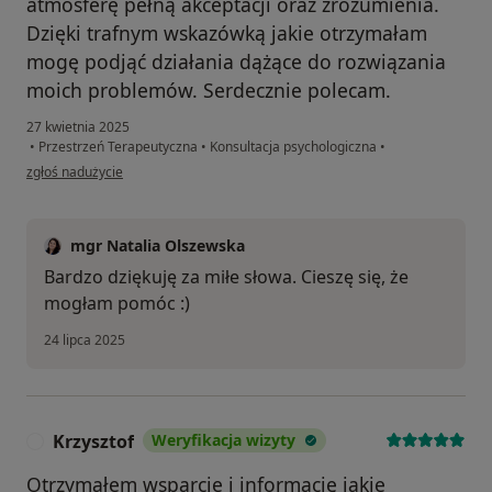
atmosferę pełną akceptacji oraz zrozumienia.
Dzięki trafnym wskazówką jakie otrzymałam
mogę podjąć działania dążące do rozwiązania
moich problemów. Serdecznie polecam.
27 kwietnia 2025
•
Przestrzeń Terapeutyczna
•
Konsultacja psychologiczna
•
w opinii użytkownika Patrycja
zgłoś nadużycie
mgr Natalia Olszewska
Bardzo dziękuję za miłe słowa. Cieszę się, że
mogłam pomóc :)
24 lipca 2025
Krzysztof
Weryfikacja wizyty
K
Otrzymałem wsparcie i informację jakie