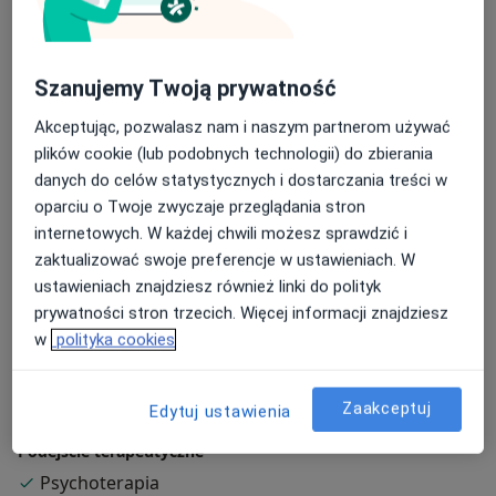
lęki, ataki paniki, fobie społeczne,
obniżony nastrój, depresja,
Szanujemy Twoją prywatność
nadmierny stres i trudności z motywacją,
Akceptując, pozwalasz nam i naszym partnerom używać
różnego rodzaju kryzysy życiowe i emocjonalne.
plików cookie (lub podobnych technologii) do zbierania
danych do celów statystycznych i dostarczania treści w
oparciu o Twoje zwyczaje przeglądania stron
W swojej pracy kieruję się zasadami zawartymi w
internetowych. W każdej chwili możesz sprawdzić i
Kodeksie Etyczno-Zawodowym Psychologa. Regularnie
zaktualizować swoje preferencje w ustawieniach. W
poddaję swoją pracę superwizji, aby doskonalić swoje
ustawieniach znajdziesz również linki do polityk
umiejętności i zapewniać pacjentom jak najlepsze
prywatności stron trzecich. Więcej informacji znajdziesz
wsparcie. Jestem członkiem Polskiego Towarzystwa
w
polityka cookies
Terapii Poznawczo- Behawioralnej.
O mnie
Zaakceptuj
więcej
Edytuj ustawienia
Podejście terapeutyczne
Psychoterapia