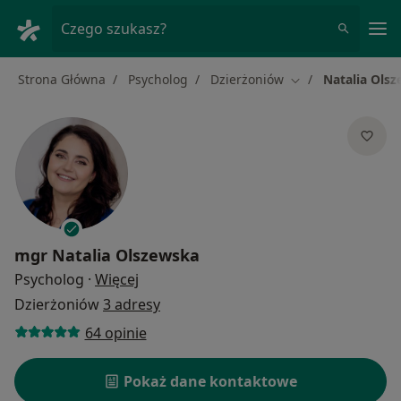
Me
Czego szukasz?
Strona Główna
Psycholog
Dzierżoniów
Natalia Ols
Zmień miasto
mgr
Natalia Olszewska
O specjalizacjach
Psycholog
·
Więcej
Dzierżoniów
3 adresy
64 opinie
Pokaż dane kontaktowe