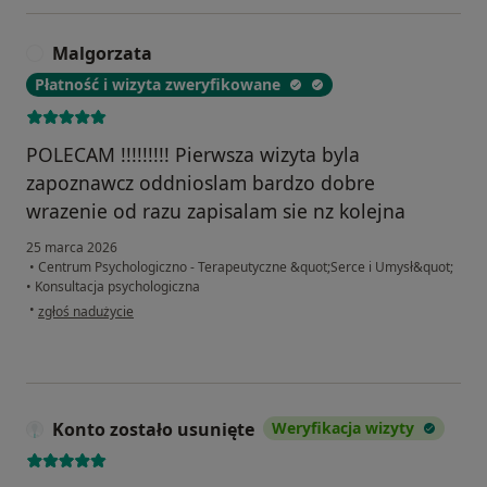
Malgorzata
M
Płatność i wizyta zweryfikowane
POLECAM !!!!!!!!! Pierwsza wizyta byla
zapoznawcz oddnioslam bardzo dobre
wrazenie od razu zapisalam sie nz kolejna
25 marca 2026
•
Centrum Psychologiczno - Terapeutyczne &quot;Serce i Umysł&quot;
•
Konsultacja psychologiczna
w opinii użytkownika Malgorzata
•
zgłoś nadużycie
Konto zostało usunięte
Weryfikacja wizyty