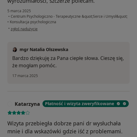
wyrozumiałości, szczerze polecam.
5 marca 2025
•
Centrum Psychologiczno - Terapeutyczne &quot;Serce i Umysł&quot;
•
Konsultacja psychologiczna
w opinii użytkownika Jakub Z
•
zgłoś nadużycie
mgr Natalia Olszewska
Bardzo dziękuję za Pana ciepłe słowa. Cieszę się,
że mogłam pomóc.
17 marca 2025
Katarzyna
Płatność i wizyta zweryfikowane
K
Wizyta przebiegła dobrze pani dr wysłuchała
mnie i dla wskazówki gdzie iść z problemami.