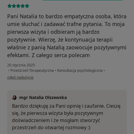
Pani Natalia to bardzo empatyczna osoba, która
umie słuchać i zadawać trafne pytania. To moja
pierwsza wizyta i odbieram ją bardzo
pozytywnie. Wierzę, że kontynuacja terapii
właśnie z panią Natalią zaowocuje pozytywnymi
efektami. Z całego serca polecam
20 stycznia 2025
•
Przestrzeń Terapeutyczna
•
Konsultacja psychologiczna
•
w opinii użytkownika Dominika
zgłoś nadużycie
mgr Natalia Olszewska
Bardzo dziękuję za Pani opinię i zaufanie. Cieszę
się, że pierwsza wizyta była pozytywnym
doświadczeniem i że mogłam stworzyć
przestrzeń do otwartej rozmowy :)