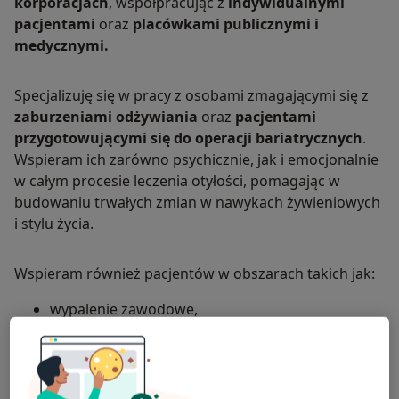
korporacjach
, współpracując z
indywidualnymi
pacjentami
oraz
placówkami publicznymi i
medycznymi.
Specjalizuję się w pracy z osobami zmagającymi się z
zaburzeniami odżywiania
oraz
pacjentami
przygotowującymi się do operacji bariatrycznych
.
Wspieram ich zarówno psychicznie, jak i emocjonalnie
w całym procesie leczenia otyłości, pomagając w
budowaniu trwałych zmian w nawykach żywieniowych
i stylu życia.
Wspieram również pacjentów w obszarach takich jak:
wypalenie zawodowe,
pracoholizm,
trudności w relacjach,