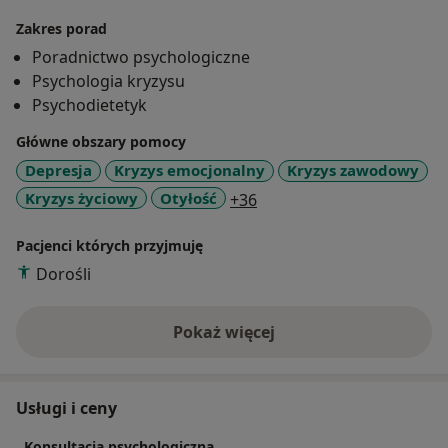
Zakres porad
Poradnictwo psychologiczne
Psychologia kryzysu
Psychodietetyk
Główne obszary pomocy
Depresja
Kryzys emocjonalny
Kryzys zawodowy
a11y_sr_more_diseases
Kryzys życiowy
Otyłość
+36
Pacjenci których przyjmuję
Dorośli
Pokaż więcej
o doświadczeniu
Usługi i ceny
Konsultacja psychologiczna