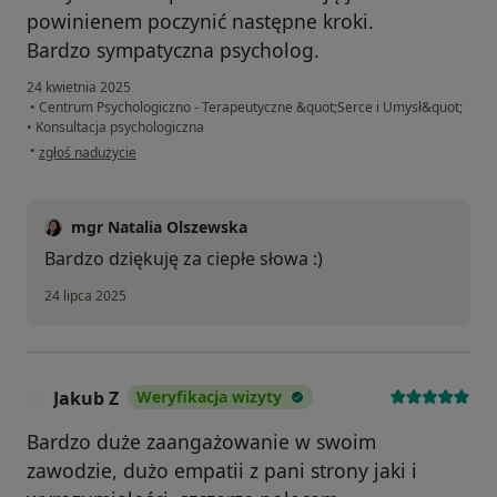
powinienem poczynić następne kroki.
Bardzo sympatyczna psycholog.
24 kwietnia 2025
•
Centrum Psychologiczno - Terapeutyczne &quot;Serce i Umysł&quot;
•
Konsultacja psychologiczna
w opinii użytkownika Krzysztof
•
zgłoś nadużycie
mgr Natalia Olszewska
Bardzo dziękuję za ciepłe słowa :)
24 lipca 2025
Jakub Z
Weryfikacja wizyty
J
Bardzo duże zaangażowanie w swoim
zawodzie, dużo empatii z pani strony jaki i