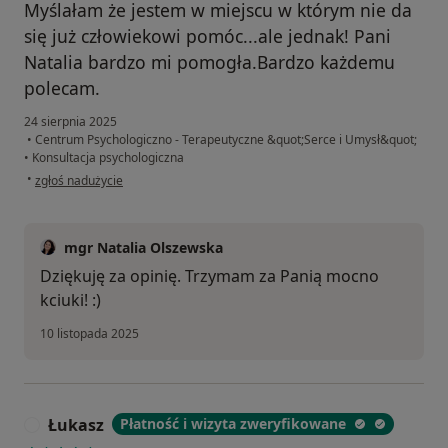
Myślałam że jestem w miejscu w którym nie da
się już człowiekowi pomóc...ale jednak! Pani
Natalia bardzo mi pomogła.Bardzo każdemu
polecam.
24 sierpnia 2025
•
Centrum Psychologiczno - Terapeutyczne &quot;Serce i Umysł&quot;
•
Konsultacja psychologiczna
w opinii użytkownika Konto zostało usunięte
•
zgłoś nadużycie
mgr Natalia Olszewska
Dziękuję za opinię. Trzymam za Panią mocno
kciuki! :)
10 listopada 2025
Łukasz
Płatność i wizyta zweryfikowane
Ł