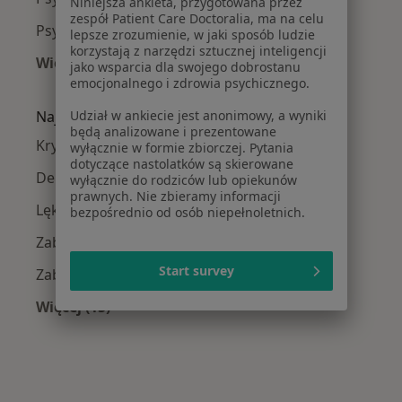
Niniejsza ankieta, przygotowana przez
zespół Patient Care Doctoralia, ma na celu
Psycholodzy w Kamiennej Górze
lepsze zrozumienie, w jaki sposób ludzie
korzystają z narzędzi sztucznej inteligencji
Więcej (14)
jako wsparcia dla swojego dobrostanu
Więcej w kategorii: W pobliżu Dzierżoniowa
emocjonalnego i zdrowia psychicznego.
Udział w ankiecie jest anonimowy, a wyniki
Najczęście leczone choroby
będą analizowane i prezentowane
Kryzys emocjonalny w Dzierżoniowie
wyłącznie w formie zbiorczej. Pytania
dotyczące nastolatków są skierowane
Depresja w Dzierżoniowie
wyłącznie do rodziców lub opiekunów
prawnych. Nie zbieramy informacji
Lęki w Dzierżoniowie
bezpośrednio od osób niepełnoletnich.
Zaburzenia nastroju w Dzierżoniowie
Start survey
Zaburzenia emocjonalne w Dzierżoniowie
Więcej (15)
Więcej w kategorii: Najczęście leczone chorob