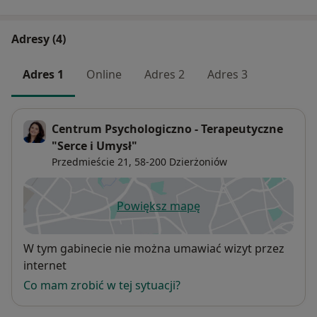
Adresy (4)
Adres 1
Online
Adres 2
Adres 3
Centrum Psychologiczno - Terapeutyczne
"Serce i Umysł"
Przedmieście 21,
58-200
Dzierżoniów
Powiększ mapę
otwiera się w nowej karcie
Dostępność
W tym gabinecie nie można umawiać wizyt przez
internet
Co mam zrobić w tej sytuacji?