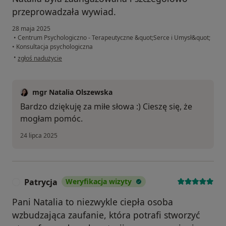
przeprowadzała wywiad.
28 maja 2025
•
Centrum Psychologiczno - Terapeutyczne &quot;Serce i Umysł&quot;
•
Konsultacja psychologiczna
w opinii użytkownika Laura M.
•
zgłoś nadużycie
mgr Natalia Olszewska
Bardzo dziękuję za miłe słowa :) Cieszę się, że
mogłam pomóc.
24 lipca 2025
Patrycja
Weryfikacja wizyty
P
Pani Natalia to niezwykle ciepła osoba
wzbudzająca zaufanie, która potrafi stworzyć