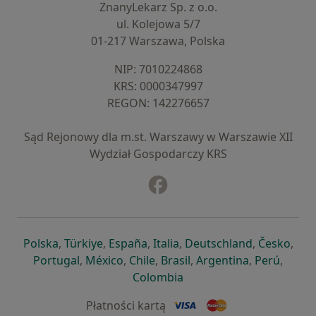
ZnanyLekarz Sp. z o.o.
ul. Kolejowa 5/7
01-217 Warszawa, Polska
NIP: ⁠7010224868
KRS: ⁠0000347997
REGON: ⁠142276657
Sąd Rejonowy dla m.st. Warszawy w Warszawie XII
Wydział Gospodarczy KRS
Facebook
otwiera się w nowej karcie
otwiera się w nowej karcie
otwiera się w nowej karcie
otwiera się w nowej karcie
otwiera się w nowej karci
otwiera się
otwi
Polska
,
Türkiye
,
España
,
Italia
,
Deutschland
,
Česko
,
otwiera się w nowej karcie
otwiera się w nowej karcie
otwiera się w nowej karcie
otwiera się w nowej kar
otwiera się 
otwier
Portugal
,
México
,
Chile
,
Brasil
,
Argentina
,
Perú
,
otwiera się w nowej karc
Colombia
Płatności kartą