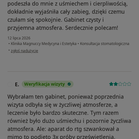
podeszła do mnie z uśmiechem i cierpliwością,
dokładnie wyjaśniła cały zabieg, dzięki czemu
czułam się spokojnie. Gabinet czysty i
przyjemna atmosfera. Serdecznie polecam!
12 lipca 2026
•
Klinika Magnuccy Medycyna i Estetyka
•
Konsultacja stomatologiczna
w opinii użytkownika CD
•
zgłoś nadużycie
E.
Weryfikacja wizyty
E
Wybrałam ten gabinet, ponieważ poprzednia
wizyta odbyła się w życzliwej atmosferze, a
leczenie było bardzo skuteczne. Tym razem
również było dużo uśmiechu i pozornie życzliwa
atmosfera. Ale: aparat do rtg szwankował a
mimo to podjęto 3x próby prześwietlenia.