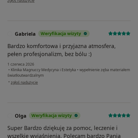
zgłoś nadużycie
Gabriela
Weryfikacja wizyty
G
Bardzo komfortowa i przyjazna atmosfera,
pełen profesjonalizm, bez bólu :)
1 czerwca 2026
•
Klinika Magnuccy Medycyna i Estetyka
•
wypełnienie zęba materiałem
światłoutwardzalnym
w opinii użytkownika Gabriela
•
zgłoś nadużycie
Olga
Weryfikacja wizyty
O
Super Bardzo dziękuję za pomoc, leczenie i
wszelkie wyjaśnienia. Polecam bardzo Panią