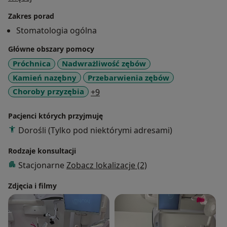
-periodontologia ( rozpoznawanie chorób dziąseł ,
Zakres porad
przeprowadzanie zabiegów kompleksowej higienizacji
Stomatologia ogólna
)
-stomatologia dziecięcą .
Główne obszary pomocy
Pracuje w dwóch nowoczesnych gabinetach . Mam
Próchnica
Nadwrażliwość zębów
dobry kontakt zarówno z dziećmi jak i z seniorami.
Kamień nazębny
Przebarwienia zębów
Posługuje się językiem angielskim na poziomie B2.
a11y_sr_more_diseases
Choroby przyzębia
+9
Pacjenci których przyjmuję
Dorośli (Tylko pod niektórymi adresami)
Rodzaje konsultacji
Stacjonarne
Zobacz lokalizacje (2)
Zdjęcia i filmy