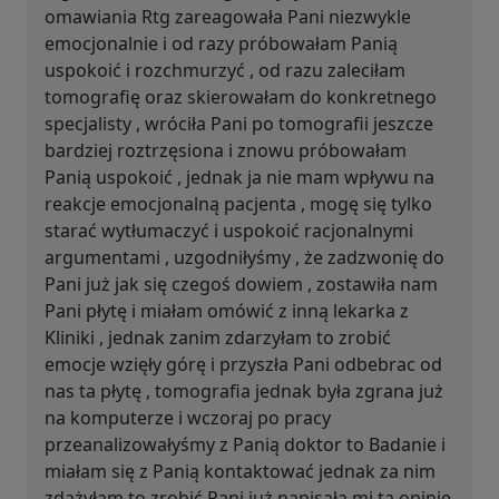
omawiania Rtg zareagowała Pani niezwykle
emocjonalnie i od razy próbowałam Panią
uspokoić i rozchmurzyć , od razu zaleciłam
tomografię oraz skierowałam do konkretnego
specjalisty , wróciła Pani po tomografii jeszcze
bardziej roztrzęsiona i znowu próbowałam
Panią uspokoić , jednak ja nie mam wpływu na
reakcje emocjonalną pacjenta , mogę się tylko
starać wytłumaczyć i uspokoić racjonalnymi
argumentami , uzgodniłyśmy , że zadzwonię do
Pani już jak się czegoś dowiem , zostawiła nam
Pani płytę i miałam omówić z inną lekarka z
Kliniki , jednak zanim zdarzyłam to zrobić
emocje wzięły górę i przyszła Pani odbebrac od
nas ta płytę , tomografia jednak była zgrana już
na komputerze i wczoraj po pracy
przeanalizowałyśmy z Panią doktor to Badanie i
miałam się z Panią kontaktować jednak za nim
zdążyłam to zrobić Pani już napisała mi tą opinię