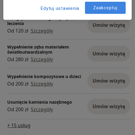
Od 120 zł
Szczegóły
Zaakceptuj
Edytuj ustawienia
Przegląd stomatologiczny + plan
leczenia
Umów wizytę
Od 120 zł
Szczegóły
Wypełnienie zęba materiałem
światłoutwardzalnym
Umów wizytę
Od 280 zł
Szczegóły
Wypełnienie kompozytowe u dzieci
Umów wizytę
Od 200 zł
Szczegóły
Usunięcie kamienia nazębnego
Umów wizytę
Od 200 zł
Szczegóły
+ 15 usług