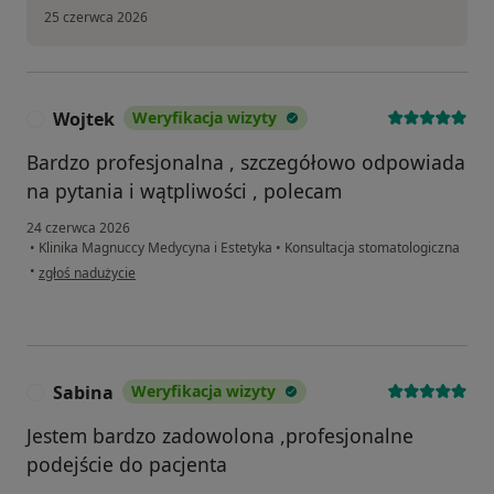
25 czerwca 2026
Wojtek
Weryfikacja wizyty
W
Bardzo profesjonalna , szczegółowo odpowiada
na pytania i wątpliwości , polecam
24 czerwca 2026
•
Klinika Magnuccy Medycyna i Estetyka
•
Konsultacja stomatologiczna
w opinii użytkownika Wojtek
•
zgłoś nadużycie
Sabina
Weryfikacja wizyty
S
Jestem bardzo zadowolona ,profesjonalne
podejście do pacjenta