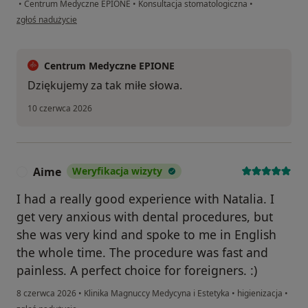
•
Centrum Medyczne EPIONE
•
Konsultacja stomatologiczna
•
w opinii użytkownika Paulina
zgłoś nadużycie
Centrum Medyczne EPIONE
Dziękujemy za tak miłe słowa.
10 czerwca 2026
Aime
Weryfikacja wizyty
A
I had a really good experience with Natalia. I
get very anxious with dental procedures, but
she was very kind and spoke to me in English
the whole time. The procedure was fast and
painless. A perfect choice for foreigners. :)
8 czerwca 2026
•
Klinika Magnuccy Medycyna i Estetyka
•
higienizacja
•
w opinii użytkownika Aime