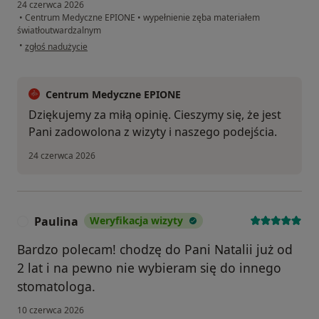
24 czerwca 2026
•
Centrum Medyczne EPIONE
•
wypełnienie zęba materiałem
światłoutwardzalnym
w opinii użytkownika Sabina
•
zgłoś nadużycie
Centrum Medyczne EPIONE
Dziękujemy za miłą opinię. Cieszymy się, że jest
Pani zadowolona z wizyty i naszego podejścia.
24 czerwca 2026
Paulina
Weryfikacja wizyty
P
Bardzo polecam! chodzę do Pani Natalii już od
2 lat i na pewno nie wybieram się do innego
stomatologa.
10 czerwca 2026