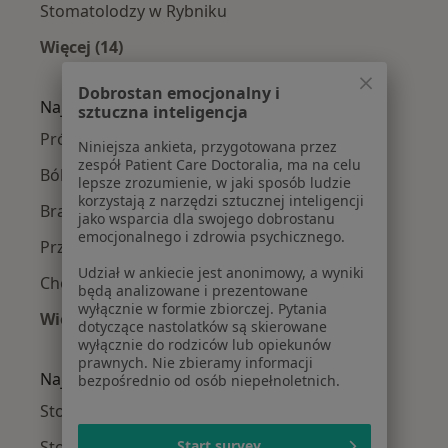
Stomatolodzy w Rybniku
Więcej (14)
Więcej w kategorii: W pobliżu Katowic
Dobrostan emocjonalny i
Najczęście leczone choroby
sztuczna inteligencja
Próchnica w Katowicach
Niniejsza ankieta, przygotowana przez
zespół Patient Care Doctoralia, ma na celu
Ból zęba w Katowicach
lepsze zrozumienie, w jaki sposób ludzie
korzystają z narzędzi sztucznej inteligencji
Braki zębowe w Katowicach
jako wsparcia dla swojego dobrostanu
emocjonalnego i zdrowia psychicznego.
Przebarwienia zębów w Katowicach
Udział w ankiecie jest anonimowy, a wyniki
Choroby miazgi w Katowicach
będą analizowane i prezentowane
wyłącznie w formie zbiorczej. Pytania
Więcej (15)
dotyczące nastolatków są skierowane
Więcej w kategorii: Najczęście leczone chorob
wyłącznie do rodziców lub opiekunów
prawnych. Nie zbieramy informacji
Najpopularniejsze ubezpieczenia
bezpośrednio od osób niepełnoletnich.
Stomatolodzy z Allianz w Katowicach
Stomatolodzy z POLMED w Katowicach
Start survey