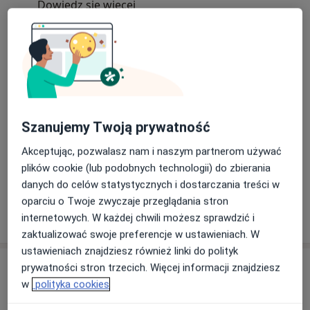
Oferujemy szeroką gamę usług, takich jak Body
Dowiedz się więcej
jet, Liposukcja, Lipotransfery, modelowanie ciała,
28/02/2025
botoks, mezoterapia, lipoliza iniekcyjna, czy też
profesjonalne zabiegi na twarz i ciało, które
pomogą Ci poczuć się lepiej we własnej skórze.
Nasi specjaliści, posiadający ogromne
doświadczenie, zadbają o to, by każdy zabieg był
Szanujemy Twoją prywatność
nie tylko skuteczny, ale również bezpieczny i
Akceptując, pozwalasz nam i naszym partnerom używać
komfortowy. Jeśli chcesz odzyskać pewność
plików cookie (lub podobnych technologii) do zbierania
siebie i cieszyć się młodszy wyglądem, Klinika
danych do celów statystycznych i dostarczania treści w
Magnuccy to idealne miejsce dla Ciebie.
oparciu o Twoje zwyczaje przeglądania stron
Pokaż więcej aktualności (2)
internetowych. W każdej chwili możesz sprawdzić i
Zaufaj profesjonalistom i daj sobie szansę na
zaktualizować swoje preferencje w ustawieniach. W
piękno, które z pewnością Cię zachwyci
ustawieniach znajdziesz również linki do polityk
Umów się na konsultację już dziś i odkryj, jak
Usługi i ceny
prywatności stron trzecich. Więcej informacji znajdziesz
piękno spotyka naukę!
w
polityka cookies
| Odwiedź nas: 3 Maja 34, 40-097 Katowice
Konsultacja stomatologiczna
Umów wizytę