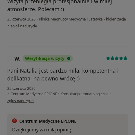
Wizyta przebiegła profesjonalnie i w miłej
atmosferze. Polecam :)
25 czerwca 2026
•
Klinika Magnuccy Medycyna i Estetyka
•
higienizacja
w opinii użytkownika Ola
•
zgłoś nadużycie
W.
Weryfikacja wizyty
W
Pani Natalia jest bardzo miła, kompetentna i
delikatna, na pewno wrócę :)
25 czerwca 2026
•
Centrum Medyczne EPIONE
•
Konsultacja stomatologiczna
•
w opinii użytkownika W.
zgłoś nadużycie
Centrum Medyczne EPIONE
Dziękujemy za miłą opinię.