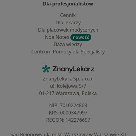
Dla profesjonalistów
Cennik
Dla lekarzy
Dla placówek medycznych
Noa Notes
nowość
Baza wiedzy
Centrum Pomocy dla Specjalisty
Kontakt
ZnanyLekarz - Strona główna
ZnanyLekarz Sp. z o.o.
ul. Kolejowa 5/7
01-217 Warszawa, Polska
NIP: ⁠7010224868
KRS: ⁠0000347997
REGON: ⁠142276657
Sąd Rejonowy dla m.st. Warszawy w Warszawie XII