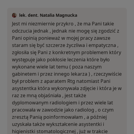
lek. dent. Natalia Magnucka
Jest mi niezmiernie przykro , że ma Pani takie
odczucia jednak , jednak nie mogę się zgodzić z
Pani opinią ponieważ w mojej pracy zawsze
staram się być szczerze życzliwa i empatyczna ,
zgłosiła się Pani z konkretnym problemem który
występuje jako pokłosie leczenia które było
wykonane wiele lat temu ( poza naszym
gabinetem i przez innego lekarza ) , rzeczywiście
był problem z aparatem Rtg natomiast Pani
asystentka która wykonywała zdjęcie i która je w
raz ze mną objaśniała , jest także
dyplomowanym radiologiem i przez wiele lat
pracowała w zawodzie jako radiolog , o czym
zresztą Panią poinformowałam , a później
uzyskała także wykształcenie asystentki i
higienistki stomatologicznej , już w trakcie