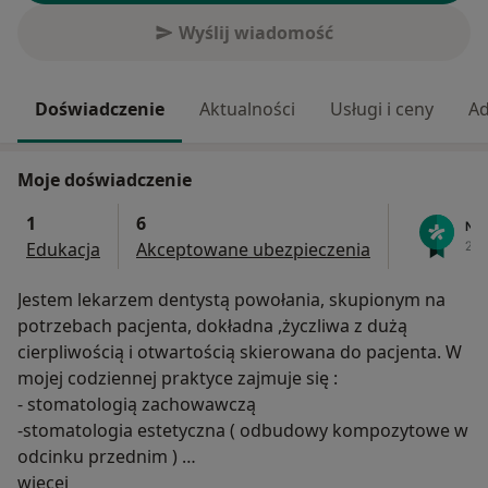
Wyślij wiadomość
Doświadczenie
Aktualności
Usługi i ceny
Ad
Moje doświadczenie
1
6
Edukacja
Akceptowane ubezpieczenia
Jestem lekarzem dentystą powołania, skupionym na
potrzebach pacjenta, dokładna ,życzliwa z dużą
cierpliwością i otwartością skierowana do pacjenta. W
mojej codziennej praktyce zajmuje się :
- stomatologią zachowawczą
-stomatologia estetyczna ( odbudowy kompozytowe w
odcinku przednim )
O mnie
-protetyką
więcej