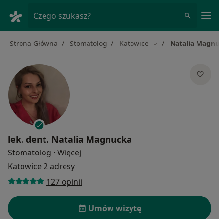
Me
Czego szukasz?
Strona Główna
Stomatolog
Katowice
Natalia Magn
Zmień miasto
lek. dent.
Natalia Magnucka
O specjalizacjach
Stomatolog
·
Więcej
Katowice
2 adresy
127 opinii
Umów wizytę