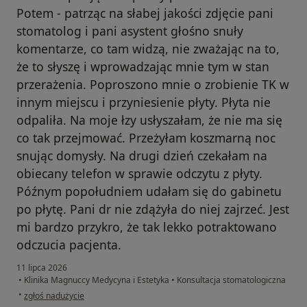
Potem - patrząc na słabej jakości zdjęcie pani
stomatolog i pani asystent głośno snuły
komentarze, co tam widzą, nie zważając na to,
że to słyszę i wprowadzając mnie tym w stan
przerażenia. Poproszono mnie o zrobienie TK w
innym miejscu i przyniesienie płyty. Płyta nie
odpaliła. Na moje łzy usłyszałam, że nie ma się
co tak przejmować. Przeżyłam koszmarną noc
snując domysły. Na drugi dzień czekałam na
obiecany telefon w sprawie odczytu z płyty.
Późnym popołudniem udałam się do gabinetu
po płytę. Pani dr nie zdążyła do niej zajrzeć. Jest
mi bardzo przykro, że tak lekko potraktowano
odczucia pacjenta.
11 lipca 2026
•
Klinika Magnuccy Medycyna i Estetyka
•
Konsultacja stomatologiczna
w opinii użytkownika E.
•
zgłoś nadużycie