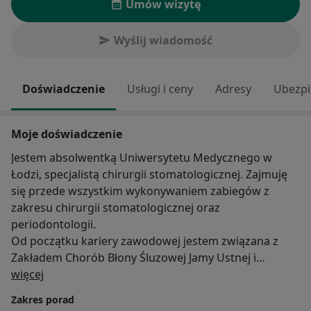
Umów wizytę
Wyślij wiadomość
Doświadczenie
Usługi i ceny
Adresy
Ubezpi
Moje doświadczenie
Jestem absolwentką Uniwersytetu Medycznego w
Łodzi, specjalistą chirurgii stomatologicznej. Zajmuję
się przede wszystkim wykonywaniem zabiegów z
zakresu chirurgii stomatologicznej oraz
periodontologii.
Od początku kariery zawodowej jestem związana z
Zakładem Chorób Błony Śluzowej Jamy Ustnej i
O mnie
Przyzębia, gdzie prowadzę zajęcia ze studentami
więcej
kierunku lekarsko-dentystycznego oraz opiekuję się
Zakres porad
Studenckim Kołem Naukowym. Moją pasją jest praca