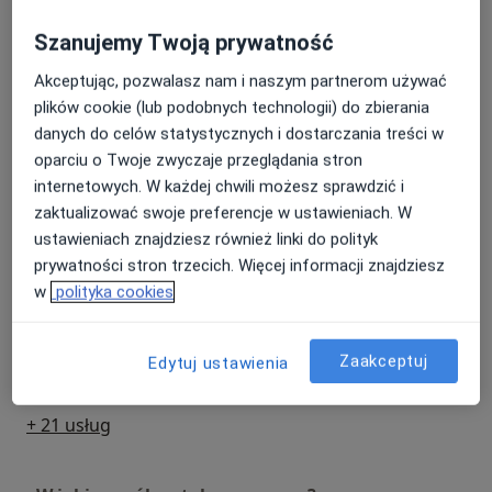
Umów wizytę
Od 179 zł
Szczegóły
Szanujemy Twoją prywatność
Akceptując, pozwalasz nam i naszym partnerom używać
Chirurgia stomatologiczna
plików cookie (lub podobnych technologii) do zbierania
Szczegóły
danych do celów statystycznych i dostarczania treści w
oparciu o Twoje zwyczaje przeglądania stron
Wycięcie przerostów błony śluzowej
internetowych. W każdej chwili możesz sprawdzić i
Szczegóły
zaktualizować swoje preferencje w ustawieniach. W
ustawieniach znajdziesz również linki do polityk
Usuwanie zębów
prywatności stron trzecich. Więcej informacji znajdziesz
Szczegóły
w
polityka cookies
Usunięcie zęba wielokorzeniowego mlecznego
Zaakceptuj
Edytuj ustawienia
Szczegóły
+ 21 usług