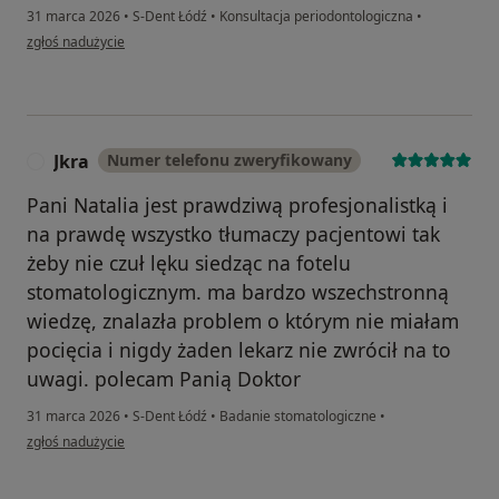
31 marca 2026
•
S-Dent Łódź
•
Konsultacja periodontologiczna
•
w opinii użytkownika Marcelina
zgłoś nadużycie
Jkra
Numer telefonu zweryfikowany
J
Pani Natalia jest prawdziwą profesjonalistką i
na prawdę wszystko tłumaczy pacjentowi tak
żeby nie czuł lęku siedząc na fotelu
stomatologicznym. ma bardzo wszechstronną
wiedzę, znalazła problem o którym nie miałam
pocięcia i nigdy żaden lekarz nie zwrócił na to
uwagi. polecam Panią Doktor
31 marca 2026
•
S-Dent Łódź
•
Badanie stomatologiczne
•
w opinii użytkownika Jkra
zgłoś nadużycie