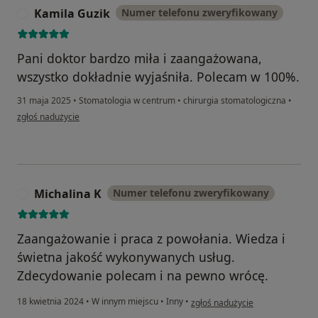
Kamila Guzik
Numer telefonu zweryfikowany
K
Pani doktor bardzo miła i zaangażowana,
wszystko dokładnie wyjaśniła. Polecam w 100%.
31 maja 2025
•
Stomatologia w centrum
•
chirurgia stomatologiczna
•
w opinii użytkownika Kamila Guzik
zgłoś nadużycie
Michalina K
Numer telefonu zweryfikowany
M
Zaangażowanie i praca z powołania. Wiedza i
świetna jakość wykonywanych usług.
Zdecydowanie polecam i na pewno wrócę.
w opinii użytkownika Michalina K
18 kwietnia 2024
•
W innym miejscu
•
Inny
•
zgłoś nadużycie