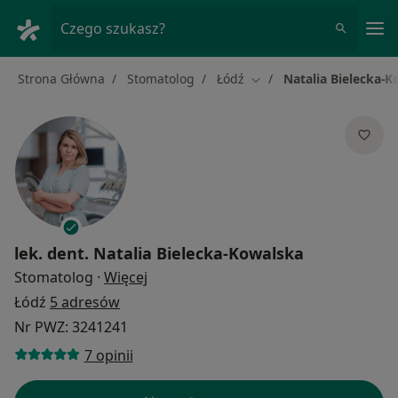
Me
Czego szukasz?
Strona Główna
Stomatolog
Łódź
Natalia Bielecka-
Zmień miasto
lek. dent.
Natalia Bielecka-Kowalska
O specjalizacjach
Stomatolog
·
Więcej
Łódź
5 adresów
Nr PWZ: 3241241
7 opinii