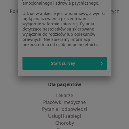
emocjonalnego i zdrowia psychicznego.
Polityka prywatności profesjonalistów
Polityka prywatności dla profesjonalistów, których
Udział w ankiecie jest anonimowy, a wyniki
dane pozyskaliśmy samodzielnie
będą analizowane i prezentowane
wyłącznie w formie zbiorczej. Pytania
Polityka cookies
dotyczące nastolatków są skierowane
Jak działają wyniki wyszukiwania
wyłącznie do rodziców lub opiekunów
Dostępność
prawnych. Nie zbieramy informacji
bezpośrednio od osób niepełnoletnich.
O nas
Praca
Rekrutujemy!
Partnerzy
Start survey
Centrum prasowe
Kontakt
Dla pacjentów
Lekarze
Placówki medyczne
Pytania i odpowiedzi
Usługi i zabiegi
Choroby