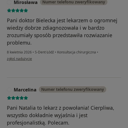
Mirosława
Numer telefonu zweryfikowany
M
Pani doktor Bielecka jest lekarzem o ogromnej
wiedzy dobrze zdiagnozowała i w bardzo
zrozumiały sposób przedstawiła rozwiazanie
problemu.
8 kwietnia 2026
•
S-Dent Łódź
•
Konsultacja chirurgiczna
•
w opinii użytkownika Mirosława
zgłoś nadużycie
Marcelina
Numer telefonu zweryfikowany
M
Pani Natalia to lekarz z powołania! Cierpliwa,
wszystko dokładnie wyjaśnia i jest
profesjonalistką. Polecam.