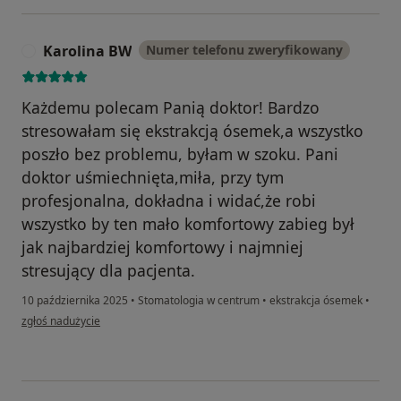
Karolina BW
Numer telefonu zweryfikowany
K
Każdemu polecam Panią doktor! Bardzo
stresowałam się ekstrakcją ósemek,a wszystko
poszło bez problemu, byłam w szoku. Pani
doktor uśmiechnięta,miła, przy tym
profesjonalna, dokładna i widać,że robi
wszystko by ten mało komfortowy zabieg był
jak najbardziej komfortowy i najmniej
stresujący dla pacjenta.
10 października 2025
•
Stomatologia w centrum
•
ekstrakcja ósemek
•
w opinii użytkownika Karolina BW
zgłoś nadużycie