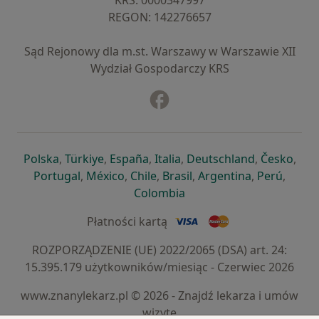
KRS: ⁠0000347997
REGON: ⁠142276657
Sąd Rejonowy dla m.st. Warszawy w Warszawie XII
Wydział Gospodarczy KRS
Facebook
otwiera się w nowej karcie
otwiera się w nowej karcie
otwiera się w nowej karcie
otwiera się w nowej karcie
otwiera się w nowej karci
otwiera się
otwi
Polska
,
Türkiye
,
España
,
Italia
,
Deutschland
,
Česko
,
otwiera się w nowej karcie
otwiera się w nowej karcie
otwiera się w nowej karcie
otwiera się w nowej kar
otwiera się 
otwier
Portugal
,
México
,
Chile
,
Brasil
,
Argentina
,
Perú
,
otwiera się w nowej karc
Colombia
Płatności kartą
ROZPORZĄDZENIE (UE) 2022/2065 (DSA) art. 24:
15.395.179 użytkowników/miesiąc - Czerwiec 2026
www.znanylekarz.pl © 2026 - Znajdź lekarza i umów
wizytę