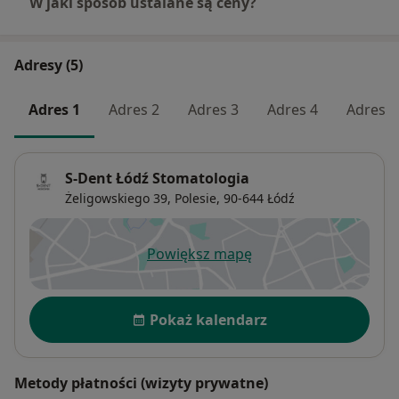
W jaki sposób ustalane są ceny?
Adresy (5)
Adres 1
Adres 2
Adres 3
Adres 4
Adres 5
S-Dent Łódź Stomatologia
Żeligowskiego 39,
Polesie
, 90-644
Łódź
Powiększ mapę
otwiera się w nowej karcie
Dostępność
Pokaż kalendarz
Metody płatności (wizyty prywatne)