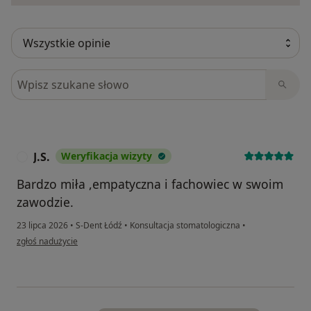
Szukaj w opiniach
J.S.
Weryfikacja wizyty
J
Bardzo miła ,empatyczna i fachowiec w swoim
zawodzie.
23 lipca 2026
•
S-Dent Łódź
•
Konsultacja stomatologiczna
•
w opinii użytkownika J.S.
zgłoś nadużycie