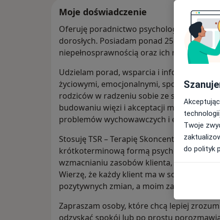
Moje doświadczenie
Oferuję poradnictwo psychologiczne i peda
dorosłych. Posiadam ponad 25 lat doświadc
niepełnosprawnością oraz ich rodzicami.
Udzielam porad, wsparcia i informacji os
Szanuje
życiowymi, emocjonalnymi, społecznymi l
rodziców w radzeniu sobie ze stresem zwi
Akceptując
budowaniu więzi i akceptacji między człon
technologii
problemów wychowawczych i edukacyjnyc
Twoje zwyc
zaktualizo
Stosuję TSR – Terapię Skoncentrowaną na R
do polityk 
krótkoterminową formą psychoterapii skup
wzmacnianiu zasobów klienta, zamiast ana
Wierzę, że każdy klient ma w sobie potrz
pozytywnych zmian, a moim zadaniem jest 
Zapraszam osoby, które chcą lepiej zrozumi
odzyskać spokój lub po prostu porozmawiać