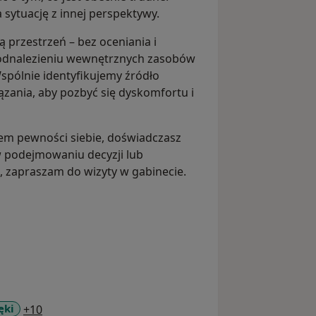
sytuację z innej perspektywy.
 przestrzeń – bez oceniania i
odnalezieniu wewnętrznych zasobów
spólnie identyfikujemy źródło
zania, aby pozbyć się dyskomfortu i
kiem pewności siebie, doświadczasz
w podejmowaniu decyzji lub
, zapraszam do wizyty w gabinecie.
a11y_sr_more_diseases
ęki
+10