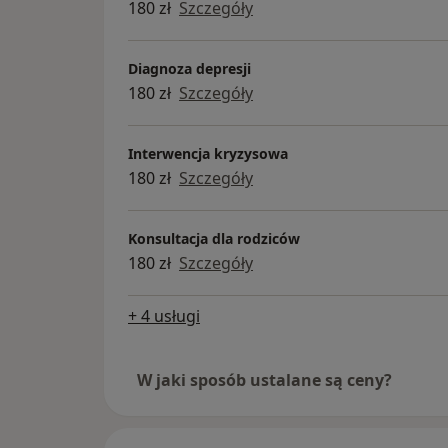
180 zł
Szczegóły
W gabinecie staram się stworzyć bezpi
pośpiechu. Pomagam w nazwaniu emoc
zasobów oraz odzyskaniu wpływu na w
Diagnoza depresji
identyfikujemy źródło problemu i zna
180 zł
Szczegóły
aby pozbyć się dyskomfortu i napięcia
Pomoc specjalisty jest bardzo potrzeb
Interwencja kryzysowa
kontrolę nad życiem: kiedy pojawia się
180 zł
Szczegóły
paniki, poczucie odcięcia, natrętne w
uzależnienia, zachowania autodestrukc
rady”. W takich sytuacjach warto szu
Konsultacja dla rodziców
Ale chciałabym powiedzieć coś, o czym
180 zł
Szczegóły
wystarczy kilka spotkań ze specjalistą
żeby zobaczyć, że nie jesteśmy „do te
+ 4 usługi
wokół nas są ludzie, którzy naprawdę 
zawsze musi prowadzić do wieloletnie
W jaki sposób ustalane są ceny?
uporządkować to, co się dzieje, odróż
swoje mocne strony i zrozumieć, że n
żeby móc cieszyć się życiem.