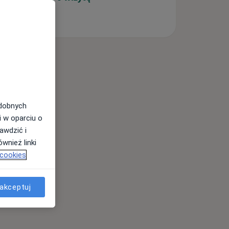
odobnych
i w oparciu o
awdzić i
wnież linki
 cookies
akceptuj