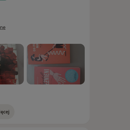
ine
ęcej
doświadczeniu