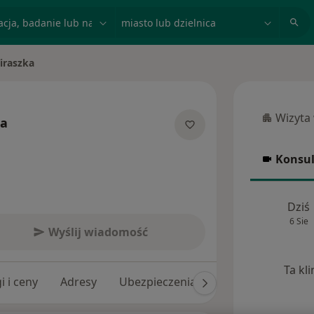
acja, badanie lub nazwisko
miasto lub dzielnica
iraszka
Wizyta
ka
Wizyta w
jalizacjach
Konsul
Konsulta
Dziś
6 Sie
Wyślij wiadomość
Ta kl
i i ceny
Adresy
Ubezpieczenia
Opinie (16)