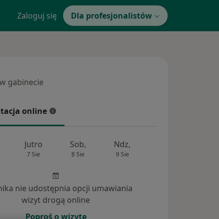
Zaloguj się
Dla profesjonalistów
 w gabinecie
 gabinecie
tacja online
cja online
Jutro
Sob,
Ndz,
Pon,
Wt,
7 Sie
8 Sie
9 Sie
10 Sie
11 Si
inika nie udostępnia opcji umawiania
wizyt drogą online
Poproś o wizytę