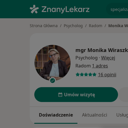
specjaliz
Strona Główna
Psycholog
Radom
Monika W
mgr
Monika Wirasz
O spec
Psycholog
·
Więcej
Radom
1 adres
16 opinii
Umów wizytę
Doświadczenie
Aktualności
Usług