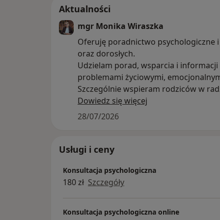
Aktualności
mgr Monika Wiraszka
Oferuję poradnictwo psychologiczne i
oraz dorosłych.
Udzielam porad, wsparcia i informacj
problemami życiowymi, emocjonalnym
Szczególnie wspieram rodziców w rad
opieką nad dzieckiem, budowaniu więz
Dowiedz się więcej
rodziny oraz rozwiązywaniu problem
28/07/2026
Stosuję TSR – Terapię Skoncentrowaną
krótkoterminową formą psychoterapi
Usługi i ceny
rozwiązań i wzmacnianiu zasobów klie
Konsultacja psychologiczna
problemów z przeszłości.
180 zł
Szczegóły
Zapraszam osoby, które chcą lepiej zr
napięciem, odzyskać spokój lub po pr
obecnie trudne. Czasem wystarczy roz
Konsultacja psychologiczna online
innej perspektywy.