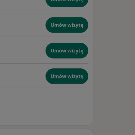
eczną przestrzeń – bez oceniania i
ji, odnalezieniu wewnętrznych
łasne życie. Wspólnie
Umów wizytę
jdujemy sposoby jego rozwiązania,
.
na wtedy, kiedy cierpienie przejmuje
 silny lęk, bezsenność, napady
Umów wizytę
spomnienia, problemy w relacjach,
yjne albo wrażenie, że „już nie daję
kać pomocy.
Umów wizytę
 mówi się rzadziej: czasami
, a czasami nawet jedna konsultacja,
rapii”, że mamy dużo zasobów i że
nas wspierają. Dobra konsultacja nie
j terapii. Czasem pomaga
nić realny problem od lęku, zobaczyć
ie wszystko trzeba rozgrzebywać,