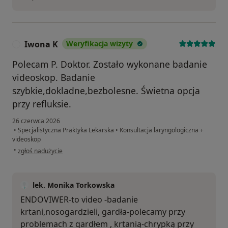
Iwona K
Weryfikacja wizyty
I
Polecam P. Doktor. Zostało wykonane badanie
videoskop. Badanie
szybkie,dokladne,bezbolesne. Świetna opcja
przy refluksie.
26 czerwca 2026
•
Specjalistyczna Praktyka Lekarska
•
Konsultacja laryngologiczna +
videoskop
w opinii użytkownika Iwona K
•
zgłoś nadużycie
lek. Monika Torkowska
ENDOVIWER-to video -badanie
krtani,nosogardzieli, gardła-polecamy przy
problemach z gardłem , krtanią-chrypką przy