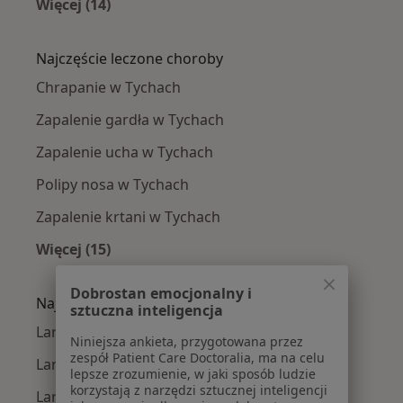
Więcej (14)
Więcej w kategorii: W pobliżu Tychów
Najczęście leczone choroby
Chrapanie w Tychach
Zapalenie gardła w Tychach
Zapalenie ucha w Tychach
Polipy nosa w Tychach
Zapalenie krtani w Tychach
Więcej (15)
Więcej w kategorii: Najczęście leczone chorob
Dobrostan emocjonalny i
Najpopularniejsze ubezpieczenia
sztuczna inteligencja
Laryngolodzy z PZU Zdrowie w Tychach
Niniejsza ankieta, przygotowana przez
zespół Patient Care Doctoralia, ma na celu
Laryngolodzy z Enel-med w Tychach
lepsze zrozumienie, w jaki sposób ludzie
korzystają z narzędzi sztucznej inteligencji
Laryngolodzy z POLMED w Tychach