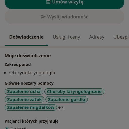
Umów wizytę
Wyślij wiadomość
Doświadczenie
Usługi i ceny
Adresy
Ubezpi
Moje doświadczenie
Zakres porad
Otorynolaryngologia
Główne obszary pomocy
Zapalenie ucha
Choroby laryngologiczne
Zapalenie zatok
Zapalenie gardła
a11y_sr_more_diseases
Zapalenie migdałków
+7
Pacjenci których przyjmuję