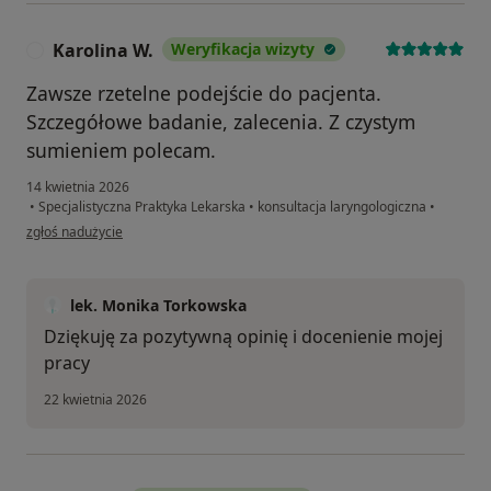
Karolina W.
Weryfikacja wizyty
K
Zawsze rzetelne podejście do pacjenta.
Szczegółowe badanie, zalecenia. Z czystym
sumieniem polecam.
14 kwietnia 2026
•
Specjalistyczna Praktyka Lekarska
•
konsultacja laryngologiczna
•
w opinii użytkownika Karolina W.
zgłoś nadużycie
lek. Monika Torkowska
Dziękuję za pozytywną opinię i docenienie mojej
pracy
22 kwietnia 2026