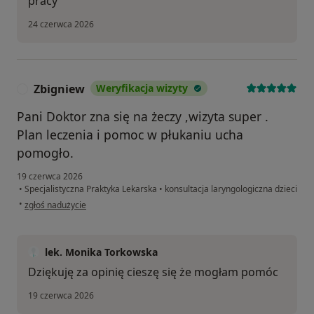
pracy
24 czerwca 2026
Zbigniew
Weryfikacja wizyty
Z
Pani Doktor zna się na żeczy ,wizyta super .
Plan leczenia i pomoc w płukaniu ucha
pomogło.
19 czerwca 2026
•
Specjalistyczna Praktyka Lekarska
•
konsultacja laryngologiczna dzieci
w opinii użytkownika Zbigniew
•
zgłoś nadużycie
lek. Monika Torkowska
Dziękuję za opinię cieszę się że mogłam pomóc
19 czerwca 2026