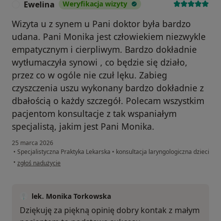
Ewelina
Weryfikacja wizyty
E
Wizyta u z synem u Pani doktor była bardzo
udana. Pani Monika jest człowiekiem niezwykle
empatycznym i cierpliwym. Bardzo dokładnie
wytłumaczyła synowi , co będzie się działo,
przez co w ogóle nie czuł lęku. Zabieg
czyszczenia uszu wykonany bardzo dokładnie z
dbałością o każdy szczegół. Polecam wszystkim
pacjentom konsultacje z tak wspaniałym
specjalistą, jakim jest Pani Monika.
25 marca 2026
•
Specjalistyczna Praktyka Lekarska
•
konsultacja laryngologiczna dzieci
w opinii użytkownika Ewelina
•
zgłoś nadużycie
lek. Monika Torkowska
Dziękuję za piękną opinię dobry kontak z małym