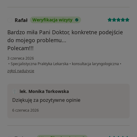
Rafał
Weryfikacja wizyty
R
Bardzo miła Pani Doktor, konkretne podejście
do mojego problemu...
Polecam!!!
3 czerwca 2026
•
Specjalistyczna Praktyka Lekarska
•
konsultacja laryngologiczna
•
w opinii użytkownika Rafał
zgłoś nadużycie
lek. Monika Torkowska
Dziękuję za pozytywne opinie
6 czerwca 2026