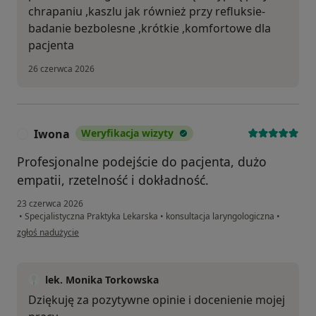
chrapaniu ,kaszlu jak również przy refluksie-
badanie bezbolesne ,krótkie ,komfortowe dla
pacjenta
26 czerwca 2026
Iwona
Weryfikacja wizyty
I
Profesjonalne podejście do pacjenta, dużo
empatii, rzetelność i dokładność.
23 czerwca 2026
•
Specjalistyczna Praktyka Lekarska
•
konsultacja laryngologiczna
•
w opinii użytkownika Iwona
zgłoś nadużycie
lek. Monika Torkowska
Dziękuję za pozytywne opinie i docenienie mojej