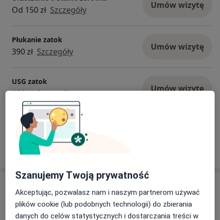
Umów wizytę
Od 150 zł
Szczegóły
Płukanie zatok
Umów wizytę
390 zł
Szczegóły
USG zatok
Umów wizytę
180 zł
Szczegóły
+ 1 usługa
W jaki sposób ustalane są ceny?
Szanujemy Twoją prywatność
Adres
Akceptując, pozwalasz nam i naszym partnerom używać
plików cookie (lub podobnych technologii) do zbierania
Specjalistyczna Praktyka Lekarska
danych do celów statystycznych i dostarczania treści w