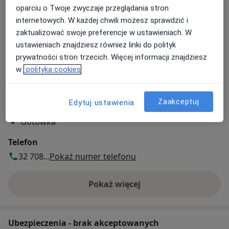
Trzy Stawy 3a,
43-100
Tychy
oparciu o Twoje zwyczaje przeglądania stron
internetowych. W każdej chwili możesz sprawdzić i
Powiększ mapę
zaktualizować swoje preferencje w ustawieniach. W
otwiera się w nowej karcie
ustawieniach znajdziesz również linki do polityk
prywatności stron trzecich. Więcej informacji znajdziesz
Dostępność
w
polityka cookies
Pokaż kalendarz
Zaakceptuj
Edytuj ustawienia
Metody płatności (wizyty prywatne)
Gotówka
Telefon
32 708...
Pokaż numer telefonu
Pokaż więcej
o adresie
Ubezpieczenia - brak akceptowanych