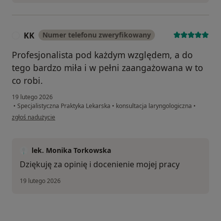
KK
Numer telefonu zweryfikowany
K
Profesjonalista pod każdym względem, a do
tego bardzo miła i w pełni zaangażowana w to
co robi.
19 lutego 2026
•
Specjalistyczna Praktyka Lekarska
•
konsultacja laryngologiczna
•
w opinii użytkownika KK
zgłoś nadużycie
lek. Monika Torkowska
Dziękuję za opinię i docenienie mojej pracy
19 lutego 2026