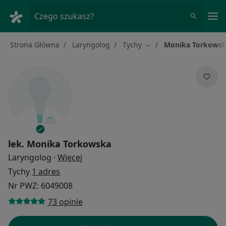
Me
Czego szukasz?
Strona Główna
Laryngolog
Tychy
Monika Torkows
Zmień miasto
lek.
Monika Torkowska
O specjalizacjach
Laryngolog
·
Więcej
Tychy
1 adres
Nr PWZ: 6049008
73 opinie