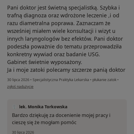
Pani doktor jest świetną specjalistką. Szybka i
trafną diagnoza oraz wdrożone leczenie ,i od
razu diametralna poprawa. Zaznaczam że
wsześniej miałem wiele konsultacji i wizyt u
innych laryngologów bez efektów. Pani doktor
podeszła poważnie do tematu przeprowadziła
konkretny wywiad oraz badanie USG.
Gabinet świetnie wyposażony.
Ja i moje zatoki polecamy szczerze panią doktor
30 lipca 2026
•
Specjalistyczna Praktyka Lekarska
•
płukanie zatok
•
w opinii użytkownika Romuald
zgłoś nadużycie
lek. Monika Torkowska
Bardzo dziękuję za docenienie mojej pracy i
cieszę się że mogłam pomóc
30 lipca 2026