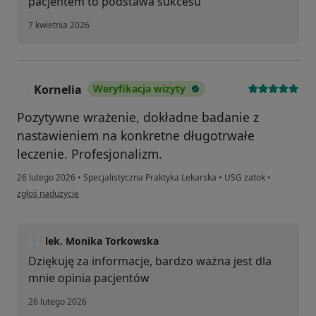
pacjentem to podstawa sukcesu
7 kwietnia 2026
Kornelia
Weryfikacja wizyty
K
Pozytywne wrażenie, dokładne badanie z
nastawieniem na konkretne długotrwałe
leczenie. Profesjonalizm.
26 lutego 2026
•
Specjalistyczna Praktyka Lekarska
•
USG zatok
•
w opinii użytkownika Kornelia
zgłoś nadużycie
lek. Monika Torkowska
Dziękuję za informacje, bardzo ważna jest dla
mnie opinia pacjentów
26 lutego 2026