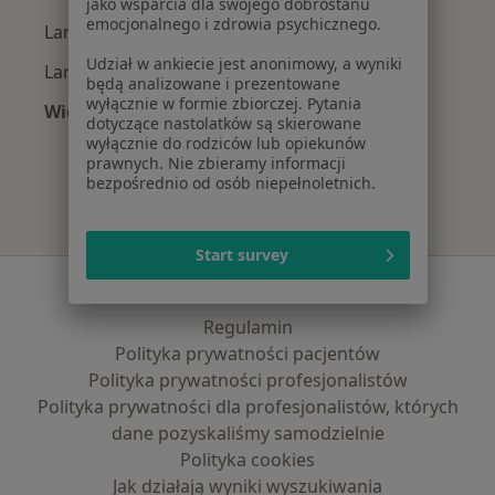
jako wsparcia dla swojego dobrostanu
emocjonalnego i zdrowia psychicznego.
Laryngolodzy z Medicover w Tychach
Udział w ankiecie jest anonimowy, a wyniki
Laryngolodzy z Signal Iduna w Tychach
będą analizowane i prezentowane
wyłącznie w formie zbiorczej. Pytania
Więcej (2)
dotyczące nastolatków są skierowane
Więcej w kategorii: Najpopularniejsze ubezpie
wyłącznie do rodziców lub opiekunów
prawnych. Nie zbieramy informacji
bezpośrednio od osób niepełnoletnich.
Start survey
Serwis
Regulamin
Polityka prywatności pacjentów
Polityka prywatności profesjonalistów
Polityka prywatności dla profesjonalistów, których
dane pozyskaliśmy samodzielnie
Polityka cookies
Jak działają wyniki wyszukiwania