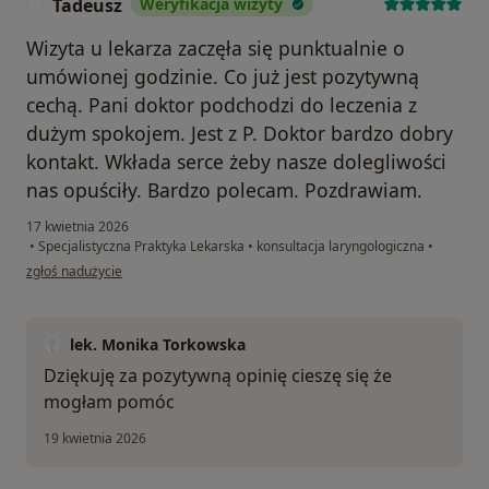
Tadeusz
Weryfikacja wizyty
T
Wizyta u lekarza zaczęła się punktualnie o
umówionej godzinie. Co już jest pozytywną
cechą. Pani doktor podchodzi do leczenia z
dużym spokojem. Jest z P. Doktor bardzo dobry
kontakt. Wkłada serce żeby nasze dolegliwości
nas opuściły. Bardzo polecam. Pozdrawiam.
17 kwietnia 2026
•
Specjalistyczna Praktyka Lekarska
•
konsultacja laryngologiczna
•
w opinii użytkownika Tadeusz
zgłoś nadużycie
lek. Monika Torkowska
Dziękuję za pozytywną opinię cieszę się że
mogłam pomóc
19 kwietnia 2026