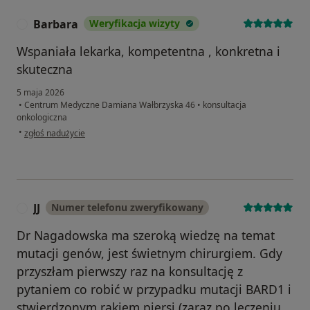
Barbara
Weryfikacja wizyty
B
Wspaniała lekarka, kompetentna , konkretna i
skuteczna
5 maja 2026
•
Centrum Medyczne Damiana Wałbrzyska 46
•
konsultacja
onkologiczna
w opinii użytkownika Barbara
•
zgłoś nadużycie
JJ
Numer telefonu zweryfikowany
J
Dr Nagadowska ma szeroką wiedzę na temat
mutacji genów, jest świetnym chirurgiem. Gdy
przyszłam pierwszy raz na konsultację z
pytaniem co robić w przypadku mutacji BARD1 i
stwierdzonym rakiem piersi (zaraz po leczeniu