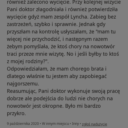
również zalecono wycięcie. Przy kolejnej wizycie
Pani doktor złagodniała i również potwierdziła
wycięcie gdyż mam zespół Lyncha. Zabieg bez
zastrzeżeń, szybko i sprawnie. Jednak gdy
przyszłam na kontrolę usłyszałam, że "mam tu
więcej nie przychodzić, i następnym razem
żebym pomyślała, że ktoś chory na nowotwór
traci przeze mnie wizytę. No i jeśli byłby to ktoś
z mojej rodziny?".
Odpowiedziałam, że mam chorego brata i
dlatego właśnie tu jestem aby zapobiegać
najgorszemu.
Reasumując, Pani doktor wykonuje swoją pracę
dobrze ale podejścia do ludzi nie chorych na
nowotwór jest okropne. Było mi bardzo
przykro.
w opinii użytkownika I. L
9 października 2020
•
W innym miejscu
•
Inny
•
zgłoś nadużycie