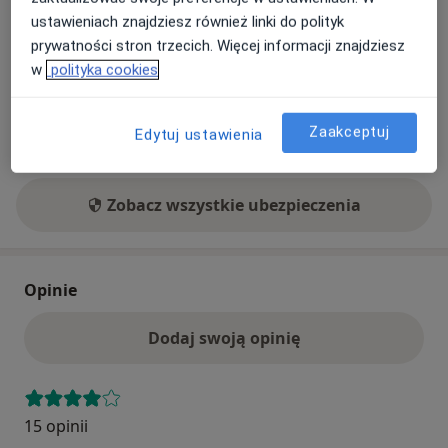
Medicover
ustawieniach znajdziesz również linki do polityk
Signal Iduna
prywatności stron trzecich. Więcej informacji znajdziesz
INTER Polska
w
polityka cookies
Allianz
Compensa
Zaakceptuj
Edytuj ustawienia
+3 więcej
Zobacz wszystkie ubezpieczenia
Opinie
Dodaj swoją opinię
15 opinii