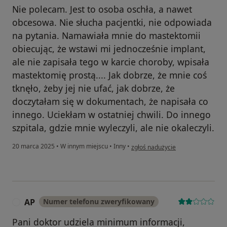
Nie polecam. Jest to osoba oschła, a nawet
obcesowa. Nie słucha pacjentki, nie odpowiada
na pytania. Namawiała mnie do mastektomii
obiecując, że wstawi mi jednocześnie implant,
ale nie zapisała tego w karcie choroby, wpisała
mastektomię prostą.... Jak dobrze, że mnie coś
tknęło, żeby jej nie ufać, jak dobrze, że
doczytałam się w dokumentach, że napisała co
innego. Uciekłam w ostatniej chwili. Do innego
szpitala, gdzie mnie wyleczyli, ale nie okaleczyli.
w opinii użytkownika EM-i
20 marca 2025
•
W innym miejscu
•
Inny
•
zgłoś nadużycie
AP
Numer telefonu zweryfikowany
A
Pani doktor udziela minimum informacji,