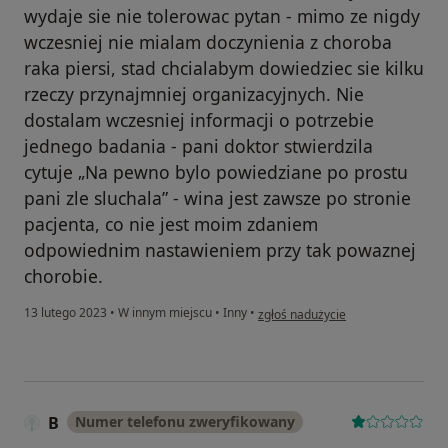
wydaje sie nie tolerowac pytan - mimo ze nigdy
wczesniej nie mialam doczynienia z choroba
raka piersi, stad chcialabym dowiedziec sie kilku
rzeczy przynajmniej organizacyjnych. Nie
dostalam wczesniej informacji o potrzebie
jednego badania - pani doktor stwierdzila
cytuje „Na pewno bylo powiedziane po prostu
pani zle sluchala” - wina jest zawsze po stronie
pacjenta, co nie jest moim zdaniem
odpowiednim nastawieniem przy tak powaznej
chorobie.
w opinii użytkownika AP
13 lutego 2023
•
W innym miejscu
•
Inny
•
zgłoś nadużycie
B
Numer telefonu zweryfikowany