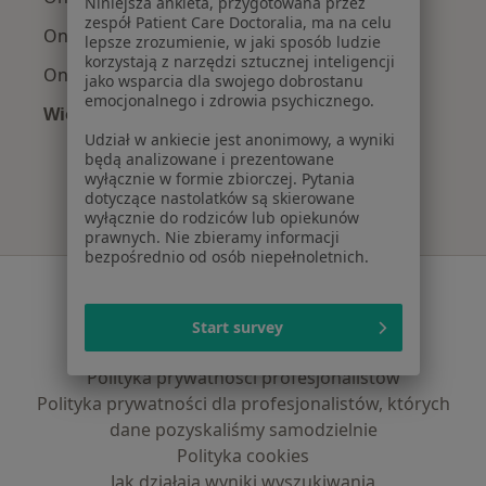
Niniejsza ankieta, przygotowana przez
zespół Patient Care Doctoralia, ma na celu
Onkolodzy z Signal Iduna w Warszawie
lepsze zrozumienie, w jaki sposób ludzie
korzystają z narzędzi sztucznej inteligencji
Onkolodzy z Compensa w Warszawie
jako wsparcia dla swojego dobrostanu
emocjonalnego i zdrowia psychicznego.
Więcej (9)
Więcej w kategorii: Najpopularniejsze ubezpie
Udział w ankiecie jest anonimowy, a wyniki
będą analizowane i prezentowane
wyłącznie w formie zbiorczej. Pytania
dotyczące nastolatków są skierowane
wyłącznie do rodziców lub opiekunów
prawnych. Nie zbieramy informacji
bezpośrednio od osób niepełnoletnich.
Serwis
Regulamin
Start survey
Polityka prywatności pacjentów
Polityka prywatności profesjonalistów
Polityka prywatności dla profesjonalistów, których
dane pozyskaliśmy samodzielnie
Polityka cookies
Jak działają wyniki wyszukiwania