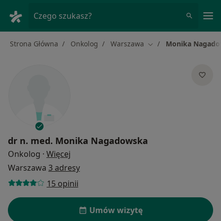
Me
Czego szukasz?
Strona Główna
Onkolog
Warszawa
Monika Nagado
Zmień miasto
dr n. med.
Monika Nagadowska
O specjalizacjach
Onkolog
·
Więcej
Warszawa
3 adresy
15 opinii
Umów wizytę