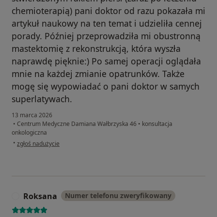
chemioterapią) pani doktor od razu pokazała mi
artykuł naukowy na ten temat i udzieliła cennej
porady. Później przeprowadziła mi obustronną
mastektomię z rekonstrukcją, która wyszła
naprawdę pięknie:) Po samej operacji oglądała
mnie na każdej zmianie opatrunków. Także
mogę się wypowiadać o pani doktor w samych
superlatywach.
13 marca 2026
•
Centrum Medyczne Damiana Wałbrzyska 46
•
konsultacja
onkologiczna
w opinii użytkownika JJ
•
zgłoś nadużycie
Roksana
Numer telefonu zweryfikowany
R