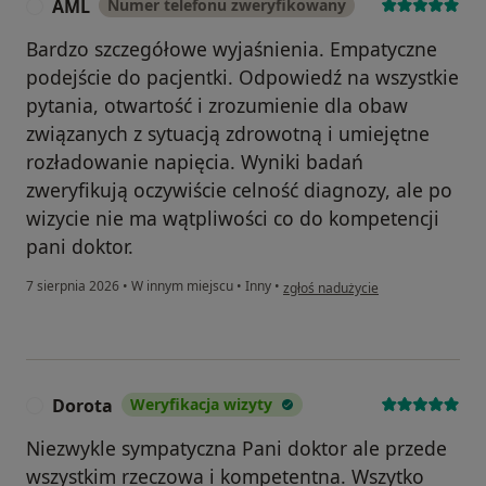
AML
Numer telefonu zweryfikowany
A
Bardzo szczegółowe wyjaśnienia. Empatyczne
podejście do pacjentki. Odpowiedź na wszystkie
pytania, otwartość i zrozumienie dla obaw
związanych z sytuacją zdrowotną i umiejętne
rozładowanie napięcia. Wyniki badań
zweryfikują oczywiście celność diagnozy, ale po
wizycie nie ma wątpliwości co do kompetencji
pani doktor.
w opinii użytkownika AML
7 sierpnia 2026
•
W innym miejscu
•
Inny
•
zgłoś nadużycie
Dorota
Weryfikacja wizyty
D
Niezwykle sympatyczna Pani doktor ale przede
wszystkim rzeczowa i kompetentna. Wszytko