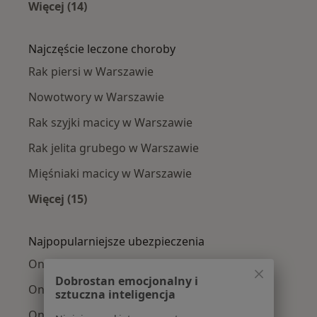
Więcej (14)
Więcej w kategorii: Onkolodzy w pobliżu
Najczęście leczone choroby
Rak piersi w Warszawie
Nowotwory w Warszawie
Rak szyjki macicy w Warszawie
Rak jelita grubego w Warszawie
Mięśniaki macicy w Warszawie
Więcej (15)
Więcej w kategorii: Najczęście leczone chorob
Najpopularniejsze ubezpieczenia
Onkolodzy z Medicover w Warszawie
Dobrostan emocjonalny i
Onkolodzy z Allianz w Warszawie
sztuczna inteligencja
Onkolodzy z INTER Polska w Warszawie