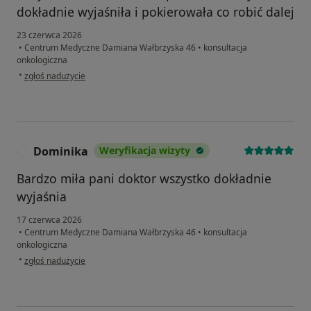
dokładnie wyjaśniła i pokierowała co robić dalej
23 czerwca 2026
•
Centrum Medyczne Damiana Wałbrzyska 46
•
konsultacja
onkologiczna
w opinii użytkownika Dorota
•
zgłoś nadużycie
Dominika
Weryfikacja wizyty
D
Bardzo miła pani doktor wszystko dokładnie
wyjaśnia
17 czerwca 2026
•
Centrum Medyczne Damiana Wałbrzyska 46
•
konsultacja
onkologiczna
w opinii użytkownika Dominika
•
zgłoś nadużycie