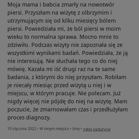
Moja mama i babcia zmarły na nowotwór
piersi. Przyszłam na wizytę z olbrzymim i
utrzymującym się od kilku miesięcy bólem
piersi. Powiedziała mi, że ból piersi w moim
wieku to normalna sprawa. Mocno mnie to
zdziwiło. Podczas wizyty nie zapoznała się ze
wszystkimi wynikami badań. Powiedziała, że ją
nie interesują. Nie słuchała tego co do niej
mówię. Kazała mi iść drugi raz na te same
badania, z którymi do niej przyszłam. Robiłam
je niecały miesiąc przed wizytą u niej i w
miejscu, w którym pracuje. Nie polecam. Już
nigdy więcej nie pójdę do niej na wizytę. Mam
poczucie, że zmarnowałam czas i przedłużyłam
proces diagnozy.
w opinii użytkownika B
10 stycznia 2022
•
W innym miejscu
•
Inny
•
zgłoś nadużycie