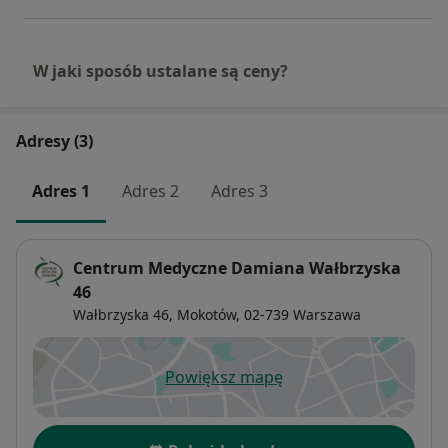
W jaki sposób ustalane są ceny?
Adresy (3)
Adres 1
Adres 2
Adres 3
Centrum Medyczne Damiana Wałbrzyska
46
Wałbrzyska 46,
Mokotów
, 02-739
Warszawa
Powiększ mapę
otwiera się w nowej karcie
Dostępność