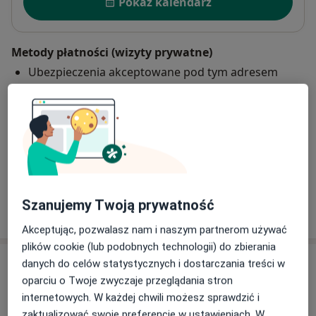
Pokaż kalendarz
Metody płatności (wizyty prywatne)
Ubezpieczenia akceptowane pod tym adresem
Szczegóły
Gotówka
Karta płatnicza
Telefon
22 566...
Pokaż numer telefonu
Szanujemy Twoją prywatność
Pokaż więcej
o adresie
Akceptując, pozwalasz nam i naszym partnerom używać
plików cookie (lub podobnych technologii) do zbierania
Akceptowane ubezpieczenia
danych do celów statystycznych i dostarczania treści w
oparciu o Twoje zwyczaje przeglądania stron
Ubezpieczenia są akceptowane, ale zakres zależy od
internetowych. W każdej chwili możesz sprawdzić i
lokalizacji i usługi. Sprawdź podczas umawiania wizyty.
zaktualizować swoje preferencje w ustawieniach. W