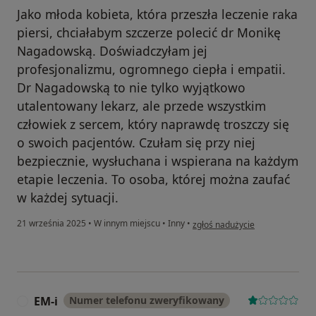
Jako młoda kobieta, która przeszła leczenie raka
piersi, chciałabym szczerze polecić dr Monikę
Nagadowską. Doświadczyłam jej
profesjonalizmu, ogromnego ciepła i empatii.
Dr Nagadowską to nie tylko wyjątkowo
utalentowany lekarz, ale przede wszystkim
człowiek z sercem, który naprawdę troszczy się
o swoich pacjentów. Czułam się przy niej
bezpiecznie, wysłuchana i wspierana na każdym
etapie leczenia. To osoba, której można zaufać
w każdej sytuacji.
w opinii użytkownika Roksana
21 września 2025
•
W innym miejscu
•
Inny
•
zgłoś nadużycie
EM-i
Numer telefonu zweryfikowany
E