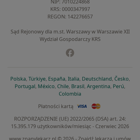
NIP: ⁠7010224868
KRS: ⁠0000347997
REGON: ⁠142276657
Sąd Rejonowy dla m.st. Warszawy w Warszawie XII
Wydział Gospodarczy KRS
Facebook
otwiera się w nowej karcie
otwiera się w nowej karcie
otwiera się w nowej karcie
otwiera się w nowej karcie
otwiera się w nowej karci
otwiera się
otwi
Polska
,
Türkiye
,
España
,
Italia
,
Deutschland
,
Česko
,
otwiera się w nowej karcie
otwiera się w nowej karcie
otwiera się w nowej karcie
otwiera się w nowej kar
otwiera się 
otwier
Portugal
,
México
,
Chile
,
Brasil
,
Argentina
,
Perú
,
otwiera się w nowej karc
Colombia
Płatności kartą
ROZPORZĄDZENIE (UE) 2022/2065 (DSA) art. 24:
15.395.179 użytkowników/miesiąc - Czerwiec 2026
www.znanylekarz.pl © 2026 - Znajdź lekarza i umów