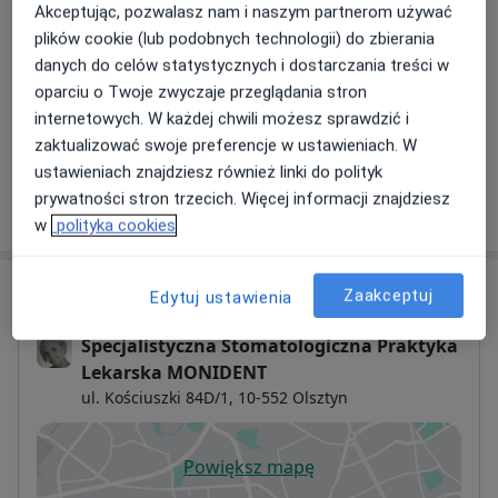
Akceptując, pozwalasz nam i naszym partnerom używać
plików cookie (lub podobnych technologii) do zbierania
Profilaktyka próchnicy
danych do celów statystycznych i dostarczania treści w
Szczegóły
oparciu o Twoje zwyczaje przeglądania stron
internetowych. W każdej chwili możesz sprawdzić i
+ 4 usługi
zaktualizować swoje preferencje w ustawieniach. W
ustawieniach znajdziesz również linki do polityk
prywatności stron trzecich. Więcej informacji znajdziesz
W jaki sposób ustalane są ceny?
w
polityka cookies
Adres
Zaakceptuj
Edytuj ustawienia
Specjalistyczna Stomatologiczna Praktyka
Lekarska MONIDENT
ul. Kościuszki 84D/1,
10-552
Olsztyn
Powiększ mapę
otwiera się w nowej karcie