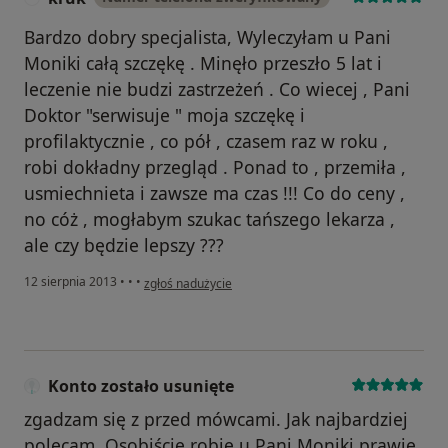
Bardzo dobry specjalista, Wyleczyłam u Pani
Moniki całą szczękę . Minęło przeszło 5 lat i
leczenie nie budzi zastrzeżeń . Co wiecej , Pani
Doktor "serwisuje " moja szczękę i
profilaktycznie , co pół , czasem raz w roku ,
robi dokładny przegląd . Ponad to , przemiła ,
usmiechnieta i zawsze ma czas !!! Co do ceny ,
no cóż , mogłabym szukac tańszego lekarza ,
ale czy będzie lepszy ???
w opinii użytkownika kruk
12 sierpnia 2013
•
•
•
zgłoś nadużycie
Konto zostało usunięte
zgadzam się z przed mówcami. Jak najbardziej
polecam. Osobiście robię u Pani Moniki prawie