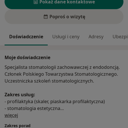
Pokaż dane kontaktowe
Poproś o wizytę
Doświadczenie
Usługi i ceny
Adresy
Ubezpi
Moje doświadczenie
Specjalista stomatologii zachowawczej z endodoncją.
Członek Polskiego Towarzystwa Stomatologicznego.
Uczestniczka szkoleń stomatologicznych.
Zakres usług:
- profilaktyka (skaler, piaskarka profilaktyczna)
- stomatologia estetyczna
O mnie
- endodoncja (mikroskop)
więcej
- stomatologia dziecięca
Zakres porad