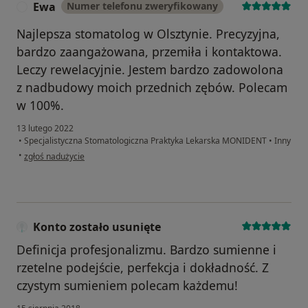
Ewa
Numer telefonu zweryfikowany
E
Najlepsza stomatolog w Olsztynie. Precyzyjna,
bardzo zaangażowana, przemiła i kontaktowa.
Leczy rewelacyjnie. Jestem bardzo zadowolona
z nadbudowy moich przednich zębów. Polecam
w 100%.
13 lutego 2022
•
Specjalistyczna Stomatologiczna Praktyka Lekarska MONIDENT
•
Inny
w opinii użytkownika Ewa
•
zgłoś nadużycie
Konto zostało usunięte
Definicja profesjonalizmu. Bardzo sumienne i
rzetelne podejście, perfekcja i dokładność. Z
czystym sumieniem polecam każdemu!