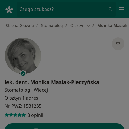
Me
Czego szukasz?
Strona Główna
Stomatolog
Olsztyn
Monika Masiak-
Zmień miasto
lek. dent.
Monika Masiak-Pieczyńska
O specjalizacjach
Stomatolog
·
Więcej
Olsztyn
1 adres
Nr PWZ: 1531235
8 opinii