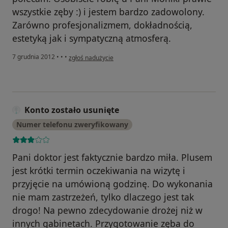
wszystkie zęby :) i jestem bardzo zadowolony.
Zarówno profesjonalizmem, dokładnością,
estetyką jak i sympatyczną atmosferą.
w opinii użytkownika Konto zostało usunięte
7 grudnia 2012
•
•
•
zgłoś nadużycie
Konto zostało usunięte
Numer telefonu zweryfikowany
Pani doktor jest faktycznie bardzo miła. Plusem
jest krótki termin oczekiwania na wizytę i
przyjęcie na umówioną godzinę. Do wykonania
nie mam zastrzeżeń, tylko dlaczego jest tak
drogo! Na pewno zdecydowanie drożej niż w
innych gabinetach. Przygotowanie zęba do