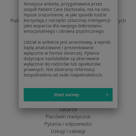
Niniejsza ankieta, przygotowana przez
Polityka prywatności pacjentów
zespół Patient Care Doctoralia, ma na celu
Polityka prywatności profesjonalistów
lepsze zrozumienie, w jaki sposób ludzie
Polityka prywatności dla profesjonalistów, których
korzystają z narzędzi sztucznej inteligencji
jako wsparcia dla swojego dobrostanu
dane pozyskaliśmy samodzielnie
emocjonalnego i zdrowia psychicznego.
Polityka cookies
Jak działają wyniki wyszukiwania
Udział w ankiecie jest anonimowy, a wyniki
będą analizowane i prezentowane
Dostępność
wyłącznie w formie zbiorczej. Pytania
O nas
dotyczące nastolatków są skierowane
Praca
wyłącznie do rodziców lub opiekunów
Rekrutujemy!
prawnych. Nie zbieramy informacji
Partnerzy
bezpośrednio od osób niepełnoletnich.
Centrum prasowe
Kontakt
Start survey
Dla pacjentów
Lekarze
Placówki medyczne
Pytania i odpowiedzi
Usługi i zabiegi