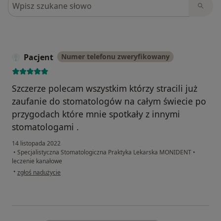
Szukaj w opiniach
Pacjent
Numer telefonu zweryfikowany
Szczerze polecam wszystkim którzy stracili już
zaufanie do stomatologów na całym świecie po
przygodach które mnie spotkały z innymi
stomatologami .
14 listopada 2022
•
Specjalistyczna Stomatologiczna Praktyka Lekarska MONIDENT
•
leczenie kanałowe
w opinii użytkownika Pacjent
•
zgłoś nadużycie