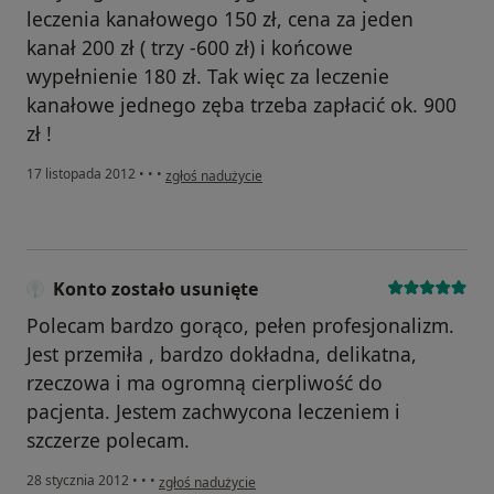
leczenia kanałowego 150 zł, cena za jeden
kanał 200 zł ( trzy -600 zł) i końcowe
wypełnienie 180 zł. Tak więc za leczenie
kanałowe jednego zęba trzeba zapłacić ok. 900
zł !
w opinii użytkownika Konto zostało usunięte
17 listopada 2012
•
•
•
zgłoś nadużycie
Konto zostało usunięte
Polecam bardzo gorąco, pełen profesjonalizm.
Jest przemiła , bardzo dokładna, delikatna,
rzeczowa i ma ogromną cierpliwość do
pacjenta. Jestem zachwycona leczeniem i
szczerze polecam.
w opinii użytkownika Konto zostało usunięte
28 stycznia 2012
•
•
•
zgłoś nadużycie