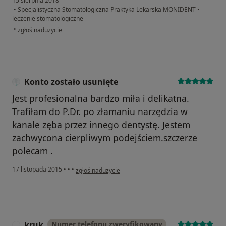
15 sierpnia 2018
•
Specjalistyczna Stomatologiczna Praktyka Lekarska MONIDENT
•
leczenie stomatologiczne
w opinii użytkownika Konto zostało usunięte
•
zgłoś nadużycie
Konto zostało usunięte
Jest profesionalna bardzo miła i delikatna.
Trafiłam do P.Dr. po złamaniu narzędzia w
kanale zęba przez innego dentystę. Jestem
zachwycona cierpliwym podejściem.szczerze
polecam .
w opinii użytkownika Konto zostało usunięte
17 listopada 2015
•
•
•
zgłoś nadużycie
kruk
Numer telefonu zweryfikowany
K