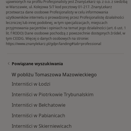
ujawnionych na profilu Profesjonalisty jest ZnanyLekarz sp. z o.o. z siedzibą
w Warszawie, ul. Kolejowa 5/7 kod pocztowy 01-217. ZnanyLekarz
przetwarza dane osobowe Profesjonalisty w celu informowania
użytkowników internetu o prowadzonej przez Profesjonalistę działalności
leczniczej lub innej podobnej, w tym specjalizacjach, miejscach
przyjmowania pacjentów i opiniach na temat jego działalności (art. 6 ust. 1
lit. f RODO) Dane osobowe pochodzą z powszechnie dostępnych źródeł, w
tym CEIDG. Więcej o danych osobowych na stronie:
https://www.znanylekarz.pl/gdpr/landing#tab=professional
Powiązane wyszukiwania
W pobliżu Tomaszowa Mazowieckiego
Interniści w Łodzi
Interniści w Piotrkowie Trybunalskim
Interniści w Bełchatowie
Interniści w Pabianicach
Interniści w Skierniewicach