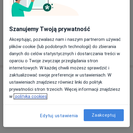
Główne obszary pomocy
Anemia
Choroby układu krążenia
Choroby serca
Choroba niedokrwienna serca
Szanujemy Twoją prywatność
a11y_sr_more_diseases
Ból w klatce piersiowej
+9
Akceptując, pozwalasz nam i naszym partnerom używać
plików cookie (lub podobnych technologii) do zbierania
Pokaż więcej
danych do celów statystycznych i dostarczania treści w
o doświadczeniu
oparciu o Twoje zwyczaje przeglądania stron
internetowych. W każdej chwili możesz sprawdzić i
Usługi i ceny
zaktualizować swoje preferencje w ustawieniach. W
ustawieniach znajdziesz również linki do polityk
Badanie internistyczne
prywatności stron trzecich. Więcej informacji znajdziesz
Szczegóły
w
polityka cookies
EKG - elektrokardiografia
Zaakceptuj
Edytuj ustawienia
Szczegóły