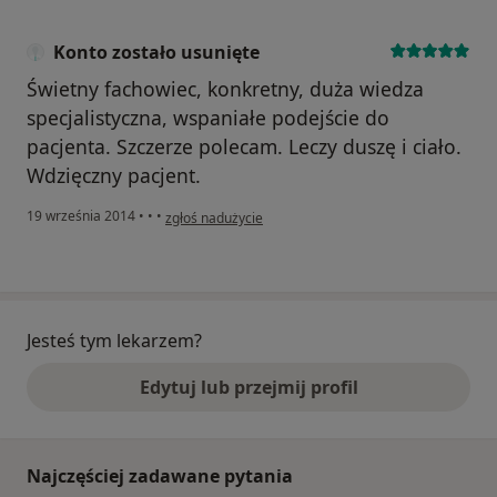
Konto zostało usunięte
Świetny fachowiec, konkretny, duża wiedza
specjalistyczna, wspaniałe podejście do
pacjenta. Szczerze polecam. Leczy duszę i ciało.
Wdzięczny pacjent.
w opinii użytkownika Konto zostało usunięte
19 września 2014
•
•
•
zgłoś nadużycie
Jesteś tym lekarzem?
Edytuj lub przejmij profil
Najczęściej zadawane pytania