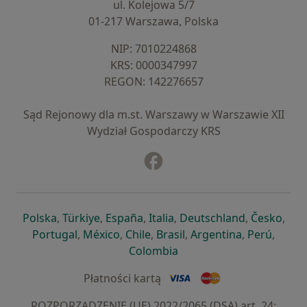
ul. Kolejowa 5/7
01-217 Warszawa, Polska
NIP: ⁠7010224868
KRS: ⁠0000347997
REGON: ⁠142276657
Sąd Rejonowy dla m.st. Warszawy w Warszawie XII
Wydział Gospodarczy KRS
Facebook
otwiera się w nowej karcie
otwiera się w nowej karcie
otwiera się w nowej karcie
otwiera się w nowej karcie
otwiera się w nowej karci
otwiera się
otwi
Polska
,
Türkiye
,
España
,
Italia
,
Deutschland
,
Česko
,
otwiera się w nowej karcie
otwiera się w nowej karcie
otwiera się w nowej karcie
otwiera się w nowej kar
otwiera się 
otwier
Portugal
,
México
,
Chile
,
Brasil
,
Argentina
,
Perú
,
otwiera się w nowej karc
Colombia
Płatności kartą
ROZPORZĄDZENIE (UE) 2022/2065 (DSA) art. 24: