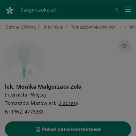
Me
Czego szukasz?
Strona Główna
Internista
Tomaszów Mazowiecki
Mo
Zmień m
lek.
Monika Małgorzata Zoła
O specjalizacjach
Internista
·
Więcej
Tomaszów Mazowiecki
2 adresy
Nr PWZ: 4778933
Pokaż dane kontaktowe