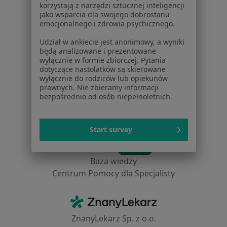
Placówki medyczne
korzystają z narzędzi sztucznej inteligencji
Pytania i odpowiedzi
jako wsparcia dla swojego dobrostanu
emocjonalnego i zdrowia psychicznego.
Usługi i zabiegi
Choroby
Udział w ankiecie jest anonimowy, a wyniki
Pomoc
będą analizowane i prezentowane
wyłącznie w formie zbiorczej. Pytania
Aplikacje mobilne
dotyczące nastolatków są skierowane
Blog dla pacjentów
wyłącznie do rodziców lub opiekunów
prawnych. Nie zbieramy informacji
Dla profesjonalistów
bezpośrednio od osób niepełnoletnich.
Cennik
Dla lekarzy
Start survey
Dla placówek medycznych
Noa Notes
nowość
Baza wiedzy
Centrum Pomocy dla Specjalisty
Kontakt
ZnanyLekarz - Strona główna
ZnanyLekarz Sp. z o.o.