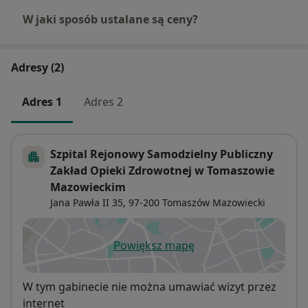
W jaki sposób ustalane są ceny?
Adresy (2)
Adres 1
Adres 2
Szpital Rejonowy Samodzielny Publiczny
Zakład Opieki Zdrowotnej w Tomaszowie
Mazowieckim
Jana Pawła II 35,
97-200
Tomaszów Mazowiecki
Powiększ mapę
otwiera się w nowej karcie
Dostępność
W tym gabinecie nie można umawiać wizyt przez
internet