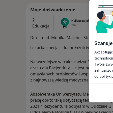
Moje doświadczenie
2
Edukacja
Dr n. med. Monika Majcher-Strawa
Szanuje
Lekarka specjalistka położnictwa i ginekolo
Akceptując
technologii
Najważniejsze w trakcie wizyt Pacjentów s
Twoje zwyc
czasu dla Pacjentki_a, ile jest potrzebne, 
zaktualizo
omawianych problemów i wspólnie ustalić 
do polityk 
z najnowszą wiedzą medyczną opartą na d
Absolwentka Uniwersytetu Medycznego w L
pracę doktorską dotyczącą tematu depresji
2021 r. Rezydenturę odbyłam w Oddziale Gi
Oddziałem Patologii Ciąży Wojewódzkiego S