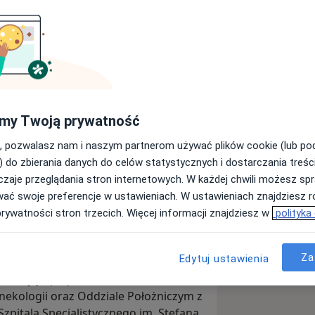
my Twoją prywatność
gii.
, pozwalasz nam i naszym partnerom używać plików cookie (lub p
) do zbierania danych do celów statystycznych i dostarczania treśc
ą dla mnie uważna rozmowa i tyle
zaje przeglądania stron internetowych. W każdej chwili możesz spr
żeby zapewnić pełne zrozumienie
wać swoje preferencje w ustawieniach. W ustawieniach znajdziesz ró
dalszą ścieżkę postępowania, zgodną
prywatności stron trzecich. Więcej informacji znajdziesz w
polityka
owodach (EBM).
Za
Edytuj ustawienia
ublinie. Doktor nauk medycznych –
 w ciąży i po porodzie obroniłam w
nekologii oraz Oddziale Położniczym z
zpitala Specjalistycznego im. Stefana