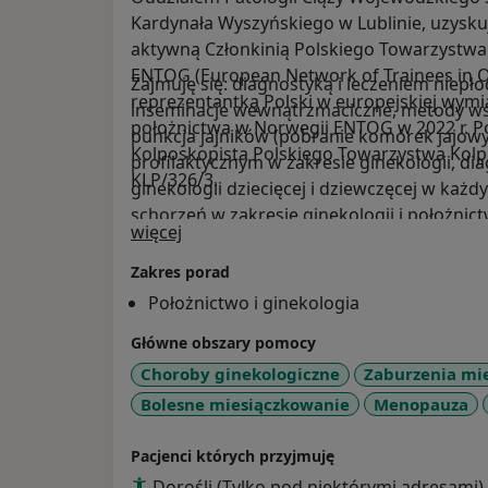
Kardynała Wyszyńskiego w Lublinie, uzyskują
aktywną Członkinią Polskiego Towarzystwa
ENTOG (European Network of Trainees in O
Zajmuję się: diagnostyką i leczeniem niepło
reprezentantką Polski w europejskiej wymi
inseminacje wewnątrzmaciczne, metody ws
położnictwa w Norwegii ENTOG w 2022 r. Po
punkcja jajników (pobranie komórek jaj
Kolposkopista Polskiego Towarzystwa Kolposk
profilaktycznym w zakresie ginekologii, di
KLP/326/3.
ginekologii dziecięcej i dziewczęcej w każ
schorzeń w zakresie ginekologii i położn
O mnie
więcej
w pełnym zakresie metod, ultrasonografią 
opieką po ciąży i połogu.
Zakres porad
Położnictwo i ginekologia
Główne obszary pomocy
Choroby ginekologiczne
Zaburzenia mi
Bolesne miesiączkowanie
Menopauza
Pacjenci których przyjmuję
Dorośli (Tylko pod niektórymi adresami)