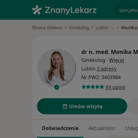
specjaliz
Strona Główna
Ginekolog
Lublin
Monika
Zmień miast
dr n. med.
Monika M
O spec
Ginekolog
·
Więcej
Lublin
3 adresy
Nr PWZ: 3403984
69 opinii
Umów wizytę
Doświadczenie
Aktualności
Usług