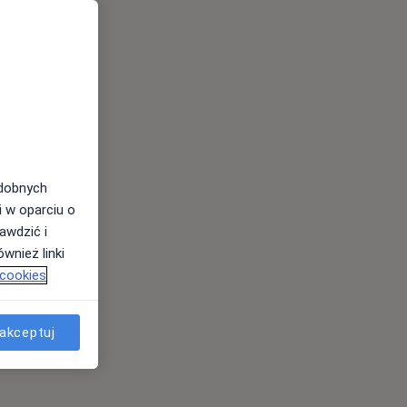
odobnych
i w oparciu o
awdzić i
wnież linki
 cookies
akceptuj