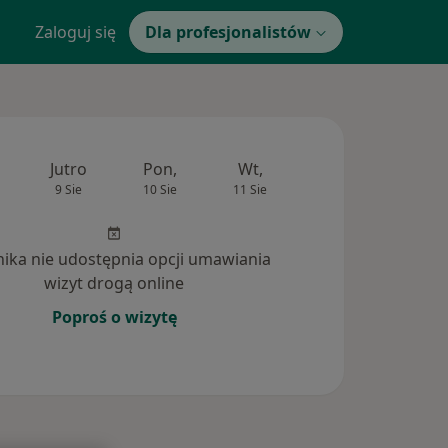
Zaloguj się
Dla profesjonalistów
Jutro
Pon,
Wt,
Śr,
Czw
9 Sie
10 Sie
11 Sie
12 Sie
13 Si
inika nie udostępnia opcji umawiania
wizyt drogą online
Poproś o wizytę