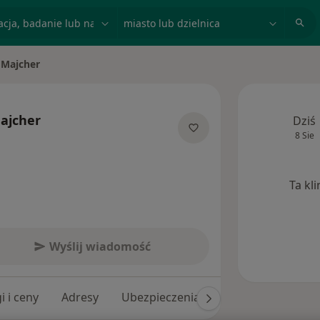
acja, badanie lub nazwisko
miasto lub dzielnica
 Majcher
o
ajcher
Dziś
8 Sie
jalizacjach
Ta kl
Wyślij wiadomość
i i ceny
Adresy
Ubezpieczenia
Opinie (69)