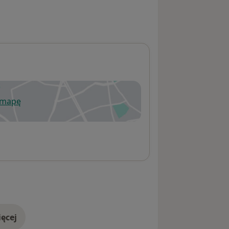
 mapę
wiera się w nowej karcie
ęcej
adresie