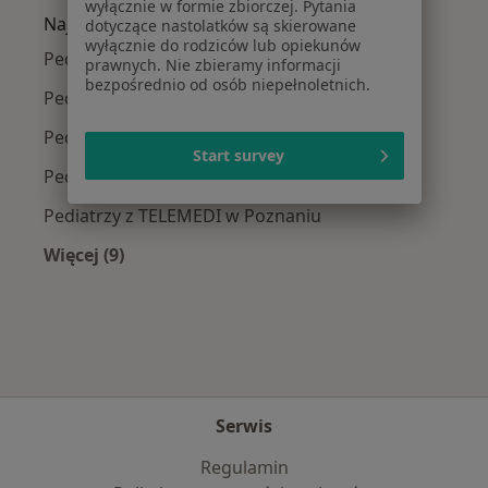
wyłącznie w formie zbiorczej. Pytania
Najpopularniejsze ubezpieczenia
dotyczące nastolatków są skierowane
wyłącznie do rodziców lub opiekunów
Pediatrzy z Allianz w Poznaniu
prawnych. Nie zbieramy informacji
bezpośrednio od osób niepełnoletnich.
Pediatrzy z PZU Zdrowie w Poznaniu
Pediatrzy z Enel-med w Poznaniu
Start survey
Pediatrzy z NFZ w Poznaniu
Pediatrzy z TELEMEDI w Poznaniu
Więcej (9)
Więcej w kategorii: Najpopularniejsze ubezpie
Serwis
Regulamin