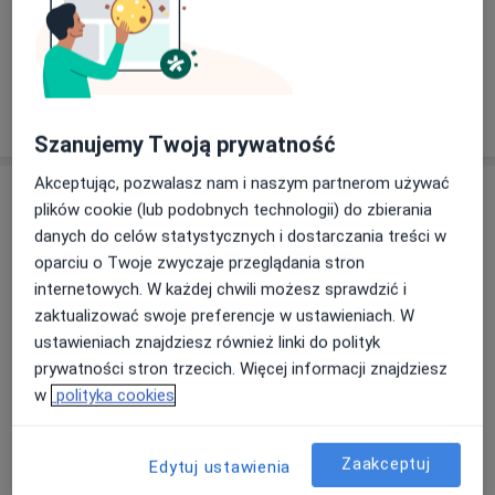
Zobacz galerię (4)
Pokaż więcej
o doświadczeniu
Szanujemy Twoją prywatność
Akceptując, pozwalasz nam i naszym partnerom używać
Aktualności
plików cookie (lub podobnych technologii) do zbierania
lek. Monika Lasak-Grzegorska
danych do celów statystycznych i dostarczania treści w
Barwicka 14a, 60-192 Poznań
oparciu o Twoje zwyczaje przeglądania stron
internetowych. W każdej chwili możesz sprawdzić i
Podczas wizyty zajmuję się diagnostyką i
zaktualizować swoje preferencje w ustawieniach. W
leczeniem chorób wieku dziecięcego – zarówno w
ustawieniach znajdziesz również linki do polityk
ostrych infekcjach, jak i w problemach
prywatności stron trzecich. Więcej informacji znajdziesz
przewlekłych czy kontrolach zdrowia dziecka.
w
polityka cookies
Zależy mi na spokojnym podejściu, dokładnym
zbadaniu małego pacjenta i jasnym omówieniu
Dowiedz się więcej
dalszego postępowania z rodzicem.
15/04/2026
Zaakceptuj
Edytuj ustawienia
Dużym wsparciem w diagnostyce jest możliwość