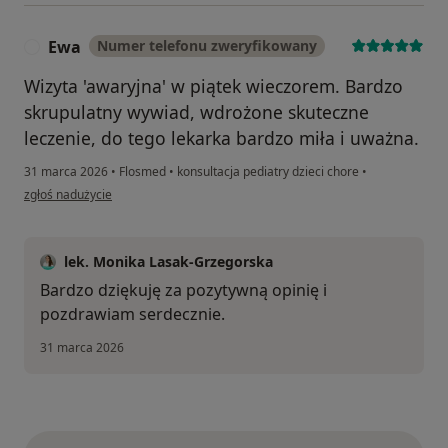
Ewa
Numer telefonu zweryfikowany
E
Wizyta 'awaryjna' w piątek wieczorem. Bardzo
skrupulatny wywiad, wdrożone skuteczne
leczenie, do tego lekarka bardzo miła i uważna.
31 marca 2026
•
Flosmed
•
konsultacja pediatry dzieci chore
•
w opinii użytkownika Ewa
zgłoś nadużycie
lek. Monika Lasak-Grzegorska
Bardzo dziękuję za pozytywną opinię i
pozdrawiam serdecznie.
31 marca 2026