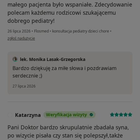
małego pacjenta było wspaniałe. Zdecydowanie
polecam każdemu rodzicowi szukającemu
dobrego pediatry!
26 lipca 2026
•
Flosmed
•
konsultacja pediatry dzieci chore
•
w opinii użytkownika Ilona
zgłoś nadużycie
lek. Monika Lasak-Grzegorska
Bardzo dziękuję za miłe słowa i pozdrawiam
serdecznie ;)
27 lipca 2026
Katarzyna
Weryfikacja wizyty
K
Pani Doktor bardzo skrupulatnie zbadała syna,
po wizycie pisała czy stan się polepszył,także