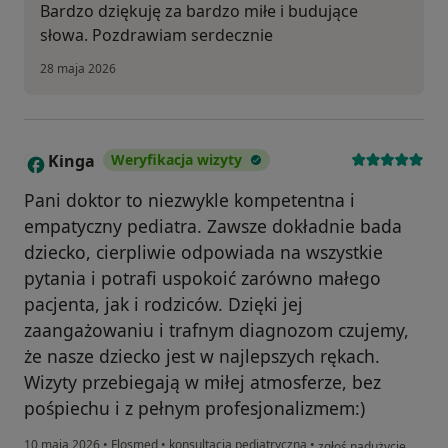
Bardzo dziękuję za bardzo miłe i budujące
słowa. Pozdrawiam serdecznie
28 maja 2026
Kinga
Weryfikacja wizyty
K
Pani doktor to niezwykle kompetentna i
empatyczny pediatra. Zawsze dokładnie bada
dziecko, cierpliwie odpowiada na wszystkie
pytania i potrafi uspokoić zarówno małego
pacjenta, jak i rodziców. Dzięki jej
zaangażowaniu i trafnym diagnozom czujemy,
że nasze dziecko jest w najlepszych rękach.
Wizyty przebiegają w miłej atmosferze, bez
pośpiechu i z pełnym profesjonalizmem:)
w opinii użytkownika Ki
10 maja 2026
•
Flosmed
•
konsultacja pediatryczna
•
zgłoś nadużycie