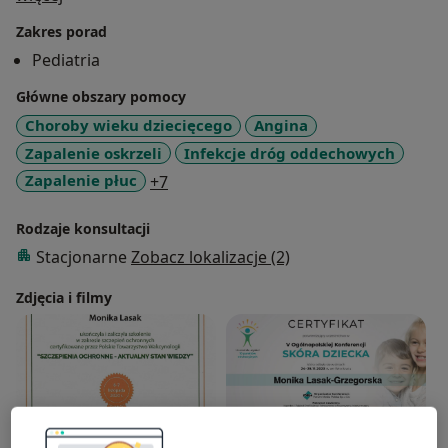
Zakres porad
Pediatria
Główne obszary pomocy
Choroby wieku dziecięcego
Angina
Zapalenie oskrzeli
Infekcje dróg oddechowych
a11y_sr_more_diseases
Zapalenie płuc
+7
Rodzaje konsultacji
Stacjonarne
Zobacz lokalizacje (2)
Zdjęcia i filmy