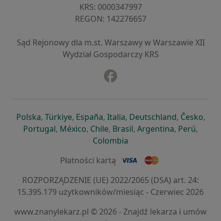
KRS: ⁠0000347997
REGON: ⁠142276657
Sąd Rejonowy dla m.st. Warszawy w Warszawie XII
Wydział Gospodarczy KRS
Facebook
otwiera się w nowej karcie
otwiera się w nowej karcie
otwiera się w nowej karcie
otwiera się w nowej karcie
otwiera się w nowej karci
otwiera się
otwi
Polska
,
Türkiye
,
España
,
Italia
,
Deutschland
,
Česko
,
otwiera się w nowej karcie
otwiera się w nowej karcie
otwiera się w nowej karcie
otwiera się w nowej kar
otwiera się 
otwier
Portugal
,
México
,
Chile
,
Brasil
,
Argentina
,
Perú
,
otwiera się w nowej karc
Colombia
Płatności kartą
ROZPORZĄDZENIE (UE) 2022/2065 (DSA) art. 24:
15.395.179 użytkowników/miesiąc - Czerwiec 2026
www.znanylekarz.pl © 2026 - Znajdź lekarza i umów