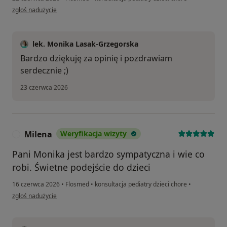
w opinii użytkownika Krzysztof
zgłoś nadużycie
lek. Monika Lasak-Grzegorska
Bardzo dziękuję za opinię i pozdrawiam
serdecznie ;)
23 czerwca 2026
Milena
Weryfikacja wizyty
M
Pani Monika jest bardzo sympatyczna i wie co
robi. Świetne podejście do dzieci
16 czerwca 2026
•
Flosmed
•
konsultacja pediatry dzieci chore
•
w opinii użytkownika Milena
zgłoś nadużycie