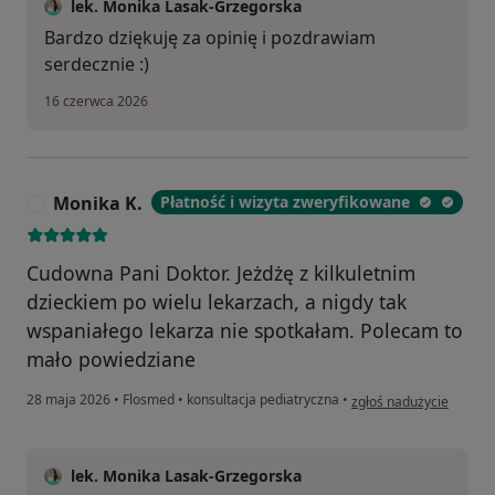
lek. Monika Lasak-Grzegorska
Bardzo dziękuję za opinię i pozdrawiam
serdecznie :)
16 czerwca 2026
Monika K.
Płatność i wizyta zweryfikowane
M
Cudowna Pani Doktor. Jeżdżę z kilkuletnim
dzieckiem po wielu lekarzach, a nigdy tak
wspaniałego lekarza nie spotkałam. Polecam to
mało powiedziane
w opinii użytkownika Mo
28 maja 2026
•
Flosmed
•
konsultacja pediatryczna
•
zgłoś nadużycie
lek. Monika Lasak-Grzegorska