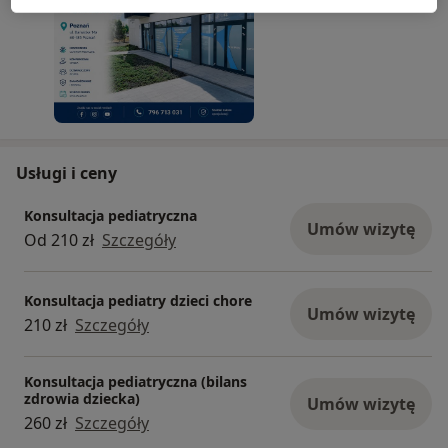
wykonania USG płuc bezpośrednio podczas
wizyty. Badanie jest bezpieczne, bezbolesne i
pozwala szybko ocenić stan układu
oddechowego, co ma szczególne znaczenie przy
kaszlu, duszności czy podejrzeniu zapalenia płuc.
Dzięki temu w wielu przypadkach możemy od
razu postawić trafną diagnozę i wdrożyć
Usługi i ceny
odpowiednie leczenie, bez konieczności
kierowania dziecka na dodatkowe badania.
Konsultacja pediatryczna
Zapraszam na wizytę.
Umów wizytę
Od 210 zł
Szczegóły
Konsultacja pediatry dzieci chore
Umów wizytę
210 zł
Szczegóły
Konsultacja pediatryczna (bilans
zdrowia dziecka)
Umów wizytę
260 zł
Szczegóły