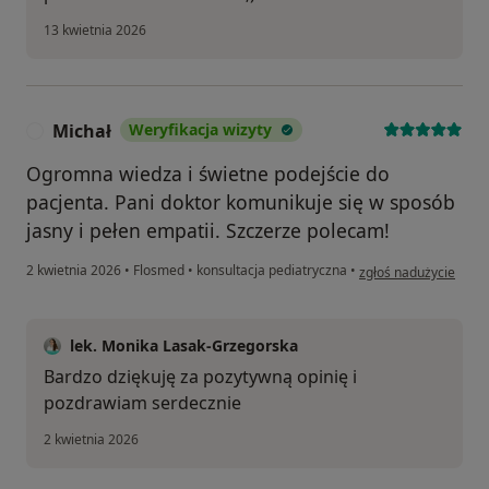
13 kwietnia 2026
Michał
Weryfikacja wizyty
M
Ogromna wiedza i świetne podejście do
pacjenta. Pani doktor komunikuje się w sposób
jasny i pełen empatii. Szczerze polecam!
w opinii użytkownika 
2 kwietnia 2026
•
Flosmed
•
konsultacja pediatryczna
•
zgłoś nadużycie
lek. Monika Lasak-Grzegorska
Bardzo dziękuję za pozytywną opinię i
pozdrawiam serdecznie
2 kwietnia 2026