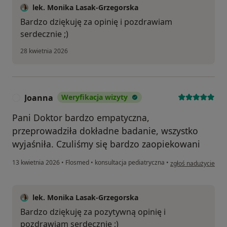
lek. Monika Lasak-Grzegorska
Bardzo dziękuję za opinię i pozdrawiam
serdecznie ;)
28 kwietnia 2026
Joanna
Weryfikacja wizyty
J
Pani Doktor bardzo empatyczna,
przeprowadziła dokładne badanie, wszystko
wyjaśniła. Czuliśmy się bardzo zaopiekowani
w opinii użytkownik
13 kwietnia 2026
•
Flosmed
•
konsultacja pediatryczna
•
zgłoś nadużycie
lek. Monika Lasak-Grzegorska
Bardzo dziękuję za pozytywną opinię i
pozdrawiam serdecznie ;)