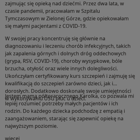
zajmując się opieką nad dziećmi. Przez dwa lata, w
czasie pandemii, pracowałam w Szpitalu
Tymczasowym w Zielonej Górze, gdzie opiekowałam
się małymi pacjentami z COVID-19.
W swojej pracy koncentruję się głównie na
diagnozowaniu i leczeniu chorób infekcyjnych, takich
jak zapalenia górnych i dolnych dróg oddechowych
(grypa, RSV, COVID-19), choroby wysypkowe, bóle
brzucha, otyłość oraz wiele innych dolegliwości.
Ukończyłam certyfikowany kurs szczepień i zajmuję się
kwalifikacją do szczepień zarówno dzieci, jak i
dorosłych. Dodatkowo doskonalę swoje umiejętności
Jestem mamą półtorarocznego Karolka, co pozwala mi
w wykonywaniu USG płuc u dzieci.
lepiej rozumieć potrzeby małych pacjentów i ich
rodzin. Do każdego dziecka podchodzę z empatią i
zaangażowaniem, starając się zapewnić opiekę na
najwyższym poziomie.
O mnie
więcej