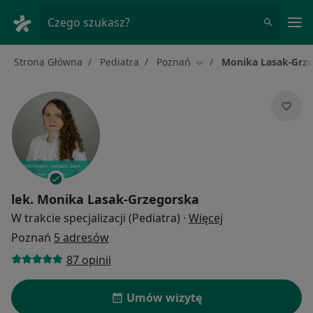
Me
Czego szukasz?
Strona Główna
Pediatra
Poznań
Monika Lasak-Grz
Zmień miasto
lek.
Monika Lasak-Grzegorska
O specjalizacjach
W trakcie specjalizacji (Pediatra)
·
Więcej
Poznań
5 adresów
87 opinii
Umów wizytę