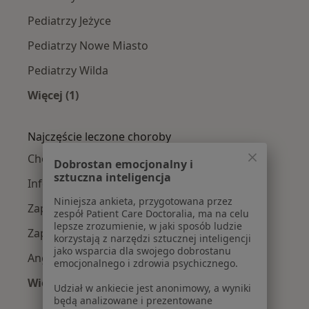
Pediatrzy Jeżyce
Pediatrzy Nowe Miasto
Pediatrzy Wilda
Więcej (1)
Więcej w kategorii: Pediatrzy w pobliżu
Najczęście leczone choroby
Choroby wieku dziecięcego w Poznaniu
Dobrostan emocjonalny i
sztuczna inteligencja
Infekcje dróg oddechowych w Poznaniu
Niniejsza ankieta, przygotowana przez
Zapalenie oskrzeli w Poznaniu
zespół Patient Care Doctoralia, ma na celu
lepsze zrozumienie, w jaki sposób ludzie
Zapalenie płuc w Poznaniu
korzystają z narzędzi sztucznej inteligencji
jako wsparcia dla swojego dobrostanu
Angina w Poznaniu
emocjonalnego i zdrowia psychicznego.
Więcej (15)
Udział w ankiecie jest anonimowy, a wyniki
Więcej w kategorii: Najczęście leczone chorob
będą analizowane i prezentowane