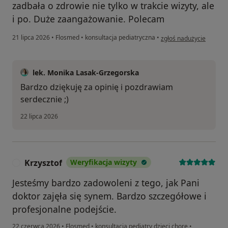
zadbała o zdrowie nie tylko w trakcie wizyty, ale
i po. Duże zaangażowanie. Polecam
w opinii użytkownika Ka
21 lipca 2026
•
Flosmed
•
konsultacja pediatryczna
•
zgłoś nadużycie
lek. Monika Lasak-Grzegorska
Bardzo dziękuję za opinię i pozdrawiam
serdecznie ;)
22 lipca 2026
Krzysztof
Weryfikacja wizyty
K
Jesteśmy bardzo zadowoleni z tego, jak Pani
doktor zajęła się synem. Bardzo szczegółowe i
profesjonalne podejście.
22 czerwca 2026
•
Flosmed
•
konsultacja pediatry dzieci chore
•