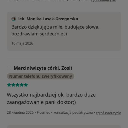
lek. Monika Lasak-Grzegorska
Bardzo dziękuję za miłe, budujące słowa,
pozdrawiam serdecznie ;)
10 maja 2026
Marcin(wizyta córki, Zosi)
M
Numer telefonu zweryfikowany
Wszystko najbardziej ok, bardzo duże
zaangażowanie pani doktor;)
w opinii użytkownika
28 kwietnia 2026
•
Flosmed
•
konsultacja pediatryczna
•
zgłoś nadużycie